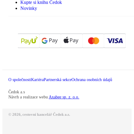
Kupte si knihu Čedok
Novinky
O společnosti
Kariéra
Partnerská sekce
Ochrana osobních údajů
Čedok a.s
Návrh a realizace webu
Axabee sp. z. o.o.
© 2026, cestovní kancelář Čedok a.s.