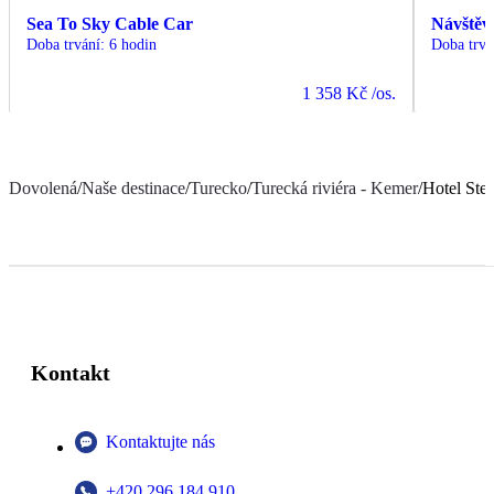
Sea To Sky Cable Car
Návštěv
Doba trvání
:
6 hodin
Doba trvá
1 358 Kč
/os.
Dovolená
/
Naše destinace
/
Turecko
/
Turecká riviéra - Kemer
/
Hotel Ste
Kontakt
Kontaktujte nás
+420 296 184 910