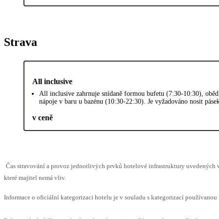
Strava
All inclusive
All inclusive zahrnuje snídaně formou bufetu (7:30-10:30), oběd
nápoje v baru u bazénu (10:30-22:30). Je vyžadováno nosit pásek 
v ceně
Čas stravování a provoz jednotlivých prvků hotelové infrastruktury uvedenýc
které majitel nemá vliv.
Informace o oficiální kategorizaci hotelu je v souladu s kategorizací používanou 