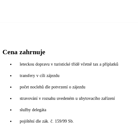
Cena zahrnuje
leteckou dopravu v turistické třídě včetně tax a příplatků
transfery v cíli zájezdu
počet noclehů dle potvrzení o zájezdu
stravování v rozsahu uvedeném u ubytovacího zařízení
služby delegáta
pojištění dle zák. č. 159/99 Sb.