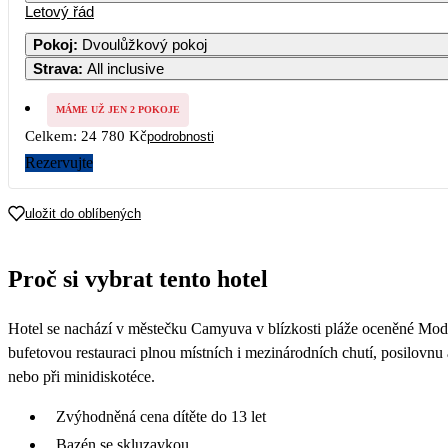
Letový řád
Pokoj
:
Dvoulůžkový pokoj
Strava
:
All inclusive
MÁME UŽ JEN 2 POKOJE
Celkem:
24 780 Kč
podrobnosti
Rezervujte
uložit do oblíbených
Proč si vybrat tento hotel
Hotel se nachází v městečku Camyuva v blízkosti pláže oceněné Modr
bufetovou restauraci plnou místních i mezinárodních chutí, posilovnu a
nebo při minidiskotéce.
Zvýhodněná cena dítěte do 13 let
Bazén se skluzavkou