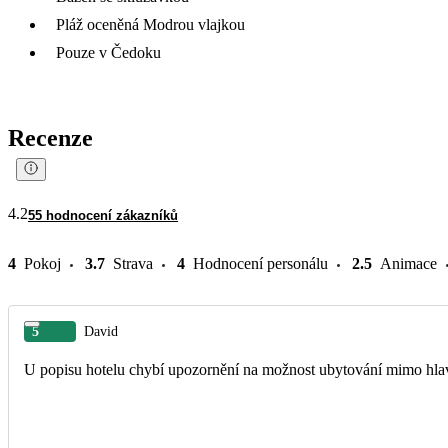
Pláž oceněná Modrou vlajkou
Pouze v Čedoku
Recenze
4.2
55 hodnocení zákazníků
4
Pokoj
3.7
Strava
4
Hodnocení personálu
2.5
Animace
5
David
U popisu hotelu chybí upozornění na možnost ubytování mimo hla