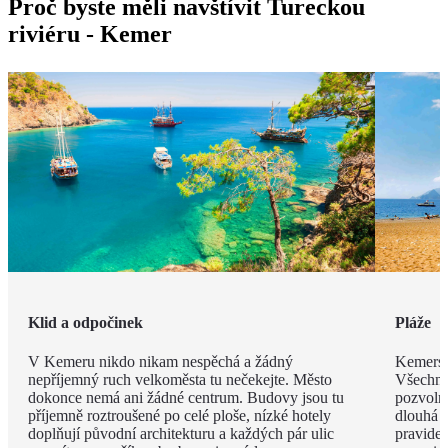
Proč byste měli navštívit Tureckou
riviéru - Kemer
Klid a odpočinek
Pláže
V Kemeru nikdo nikam nespěchá a žádný
Kemerské
nepříjemný ruch velkoměsta tu nečekejte. Město
Všechny
dokonce nemá ani žádné centrum. Budovy jsou tu
pozvoln
příjemně roztroušené po celé ploše, nízké hotely
dlouhá 
doplňují původní architekturu a každých pár ulic
pravide