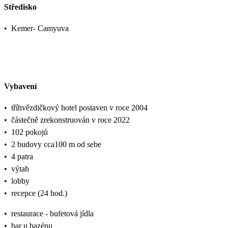
Středisko
•
Kemer- Camyuva
Vybavení
•
tříhvězdičkový hotel postaven v roce 2004
•
částečně zrekonstruován v roce 2022
•
102 pokojů
•
2 budovy cca100 m od sebe
•
4 patra
•
výtah
•
lobby
•
recepce (24 hod.)
•
restaurace - bufetová jídla
•
bar u bazénu