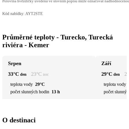
Polovina hvězdičky uvedená ve slovním popisu může označovat nadhodnocenou n
Kód nabídky:
AYT2STE
Průměrné teploty - Turecko, Turecká
riviéra - Kemer
Srpen
Září
33
°C
23
°C
29
°C
2
den
noc
den
teplota vody
29°C
teplota vody
počet slunných hodin
13 h
počet slunnýc
O destinaci