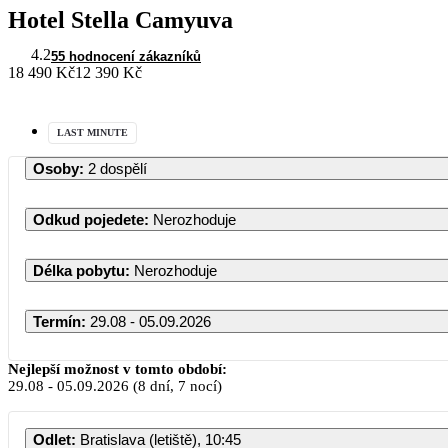
Hotel Stella Camyuva
4.2
55 hodnocení zákazníků
18 490 Kč
12 390 Kč
LAST MINUTE
Osoby
:
2 dospělí
Odkud pojedete
:
Nerozhoduje
Délka pobytu
:
Nerozhoduje
Termín
:
29.08 - 05.09.2026
Nejlepší možnost v tomto období:
29.08
-
05.09.2026
(8 dní, 7 nocí)
Odlet
:
Bratislava (letiště), 10:45