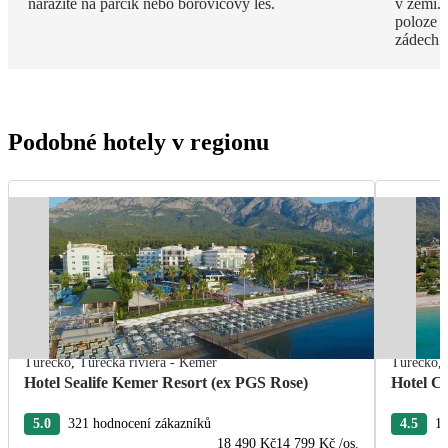
narazíte na parčík nebo borovicový les.
v zemi. 
poloze 
zádech.
Podobné hotely v regionu
Turecko
,
Turecká riviéra - Kemer
Turecko
,
Hotel Sealife Kemer Resort (ex PGS Rose)
Hotel C
5.0
321 hodnocení zákazníků
4.5
19
18 490 Kč
14 799 Kč
/os.