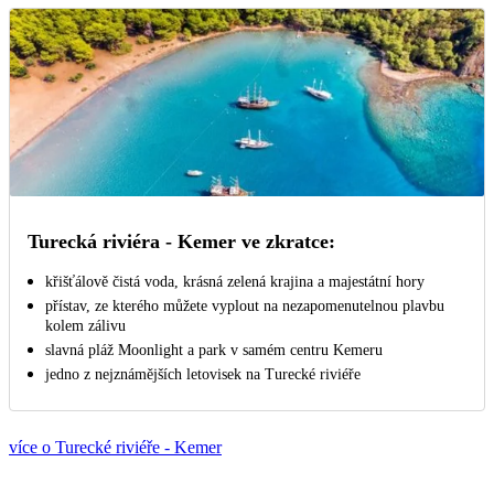
Turecká riviéra - Kemer ve zkratce:
křišťálově čistá voda, krásná zelená krajina a majestátní hory
přístav, ze kterého můžete vyplout na nezapomenutelnou plavbu
kolem zálivu
slavná pláž Moonlight a park v samém centru Kemeru
jedno z nejznámějších letovisek na Turecké riviéře
více o Turecké riviéře - Kemer