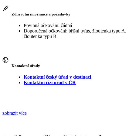
Zdravotní informace a požadavky
Povinná očkování: žádná
Doporučená očkování: břišní tyfus, žloutenka typu A,
žloutenka typu B
Kontaktní úřady
Kontaktní český úřad v destinaci
Kontaktní cizí úřad v ČR
zobrazit více