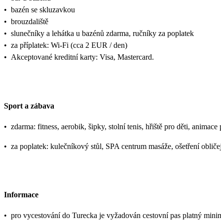
•
bazén se skluzavkou
•
brouzdaliště
•
slunečníky a lehátka u bazénů zdarma, ručníky za poplatek
•
za příplatek: Wi-Fi (cca 2 EUR / den)
•
Akceptované kreditní karty: Visa, Mastercard.
Sport a zábava
•
zdarma: fitness, aerobik, šipky, stolní tenis, hřiště pro děti, animac
•
za poplatek: kulečníkový stůl, SPA centrum masáže, ošetření obličej
Informace
•
pro vycestování do Turecka je vyžadován cestovní pas platný mini