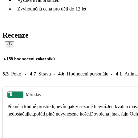
Vysoká kvalita služeb
Zvýhodněná cena pro děti do 12 let
Recenze
5.1
58 hodnocení zákazníků
5.3
Pokoj
4.7
Strava
4.6
Hodnocení personálu
4.1
Anima
6
Miroslav
Pěkné a klidné prostředí,nevím jak v sezoně hlavní.Jen kvalita ma
nedostačující,pořád plně nevynesene koše.Dovolena jinak fajn.Ocho