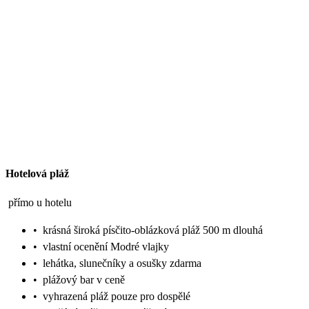
Hotelová pláž
přímo u hotelu
•
krásná široká písčito-oblázková pláž 500 m dlouhá
•
vlastní ocenění Modré vlajky
•
lehátka, slunečníky a osušky zdarma
•
plážový bar v ceně
•
vyhrazená pláž pouze pro dospělé