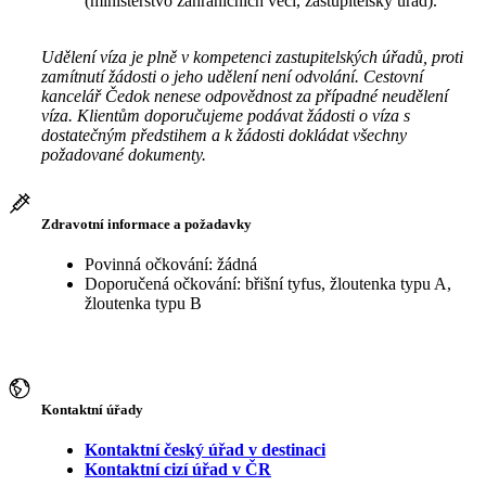
(ministerstvo zahraničních věcí, zastupitelský úřad).
Udělení víza je plně v kompetenci zastupitelských úřadů, proti
zamítnutí žádosti o jeho udělení není odvolání. Cestovní
kancelář Čedok nenese odpovědnost za případné neudělení
víza. Klientům doporučujeme podávat žádosti o víza s
dostatečným předstihem a k žádosti dokládat všechny
požadované dokumenty.
Zdravotní informace a požadavky
Povinná očkování: žádná
Doporučená očkování: břišní tyfus, žloutenka typu A,
žloutenka typu B
Kontaktní úřady
Kontaktní český úřad v destinaci
Kontaktní cizí úřad v ČR