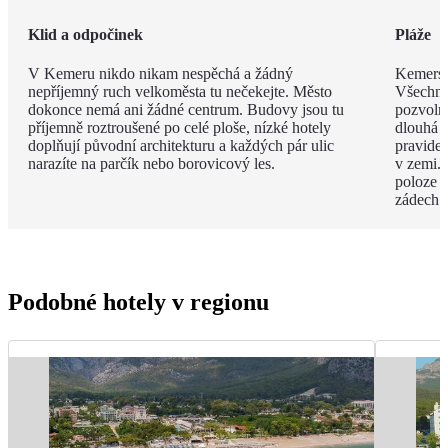
Klid a odpočinek
Pláže
V Kemeru nikdo nikam nespěchá a žádný
Kemerské
nepříjemný ruch velkoměsta tu nečekejte. Město
Všechny
dokonce nemá ani žádné centrum. Budovy jsou tu
pozvoln
příjemně roztroušené po celé ploše, nízké hotely
dlouhá 
doplňují původní architekturu a každých pár ulic
pravide
narazíte na parčík nebo borovicový les.
v zemi. 
poloze 
zádech.
Podobné hotely v regionu