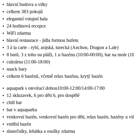
•
hlavní budova a vilky
•
celkem 383 pokojů
•
elegantní vstupní hala
•
24 hodinová recepce
•
WiFi zdarma
•
hlavní restaurace - jídla formou bufetu
•
3 à la carte - rybí, asijská, turecká (Anchon, Dragon a Lale)
•
8 barů, 3 z toho na pláži, 1 u bazénu (10:00-00:00), bar na mole (1
•
cukrárna (11:00-18:00)
•
snack bary
•
celkem 6 bazénů, včetně relax bazénu, krytý bazén
•
aquapark s otevírací dobou10:00-12:00/14:00-17:00
•
12 skluzavek, 6 pro děti 6, pro dospělé
•
chill bar
•
bar v aquaparku
•
venkovní bazén, venkovní bazén pro děti, relax bazén, bazény u vi
•
vnitřní bazén
•
slunečníky, lehátka a osušky zdarma