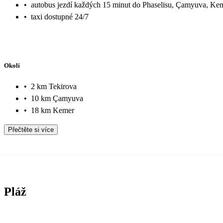
•
autobus jezdí každých 15 minut do Phaselisu, Çamyuva, Ke
•
taxi dostupné 24/7
Okolí
•
2 km Tekirova
•
10 km Çamyuva
•
18 km Kemer
Přečtěte si více
Pláž