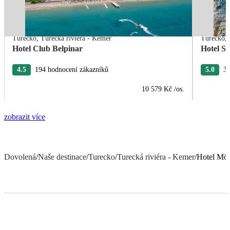
Turecko
,
Turecká riviéra - Kemer
Turecko
,
Hotel Club Belpinar
Hotel Se
4.5
194 hodnocení zákazníků
5.0
31
10 579 Kč
/os.
zobrazit více
Dovolená
/
Naše destinace
/
Turecko
/
Turecká riviéra - Kemer
/
Hotel Möv