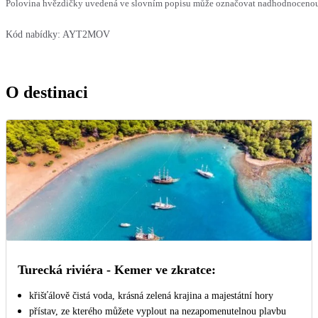
Polovina hvězdičky uvedená ve slovním popisu může označovat nadhodnocenou n
Kód nabídky:
AYT2MOV
O destinaci
Turecká riviéra - Kemer ve zkratce:
křišťálově čistá voda, krásná zelená krajina a majestátní hory
přístav, ze kterého můžete vyplout na nezapomenutelnou plavbu