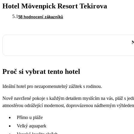
Hotel Mövenpick Resort Tekirova
5.1
58 hodnocení zákazníků
N
Proč si vybrat tento hotel
Ideální hotel pro nezapomenutelný zážitek s rodinou.
Nově navržené pokoje s každým detailem myslícím na vás, pláž s je
atmosférou odrážející modernost, doprovázenou nádherným výhlede
Přímo u pláže
Velký aquapark