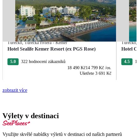
Turecko
,
Turecká riviéra - Kemer
Turecko
,
Hotel Sealife Kemer Resort (ex PGS Rose)
Hotel C
5.0
322 hodnocení zákazníků
4.5
19
18 490 Kč
14 799 Kč
/os.
Ušetřete
3 691 Kč
zobrazit více
Výlety v destinaci
Využijte skvělé nabídky výletů v destinaci od našich partnerů