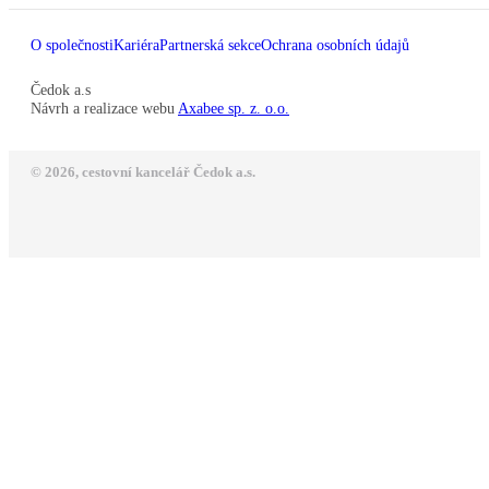
O společnosti
Kariéra
Partnerská sekce
Ochrana osobních údajů
Čedok a.s
Návrh a realizace webu
Axabee sp. z. o.o.
© 2026, cestovní kancelář Čedok a.s.