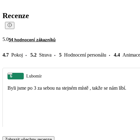
Recenze
5.0
54 hodnocení zákazníků
4.7
Pokoj
5.2
Strava
5
Hodnocení personálu
4.4
Animac
6
Lubomír
Byli jsme po 3 za sebou na stejném místě , takže se nám líbí.
Zobrazit všechny recenze