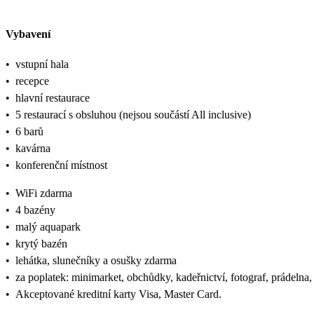
Vybavení
•
vstupní hala
•
recepce
•
hlavní restaurace
•
5 restaurací s obsluhou (nejsou součástí All inclusive)
•
6 barů
•
kavárna
•
konferenční místnost
•
WiFi zdarma
•
4 bazény
•
malý aquapark
•
krytý bazén
•
lehátka, slunečníky a osušky zdarma
•
za poplatek: minimarket, obchůdky, kadeřnictví, fotograf, prádelna,
•
Akceptované kreditní karty Visa, Master Card.