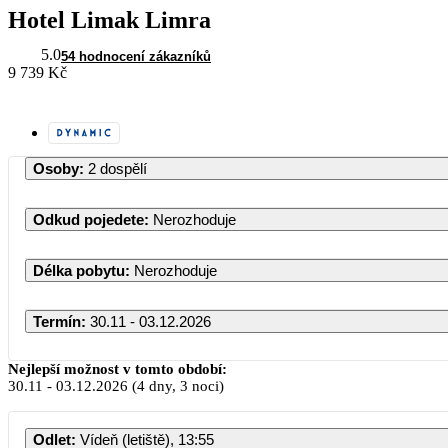
Hotel Limak Limra
5.0
54 hodnocení zákazníků
9 739 Kč
Osoby
:
2 dospělí
Odkud pojedete
:
Nerozhoduje
Délka pobytu
:
Nerozhoduje
Termín
:
30.11 - 03.12.2026
Nejlepší možnost v tomto období:
30.11
-
03.12.2026
(4 dny, 3 noci)
PO
Odlet
:
Vídeň (letiště), 13:55