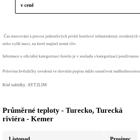
v ceně
Čas stravování a provoz jednotlivých prvků hotelové infrastruktury uvedenýc
nebo vyšší moci, na které majitel nemá vliv.
Informace o oficiální kategorizaci hotelu je v souladu s kategorizací používanou 
Polovina hvězdičky uvedená ve slovním popisu může označovat nadhodnocenou n
Kód nabídky:
AYT2LIM
Průměrné teploty - Turecko, Turecká
riviéra - Kemer
Listopad
Prosinec