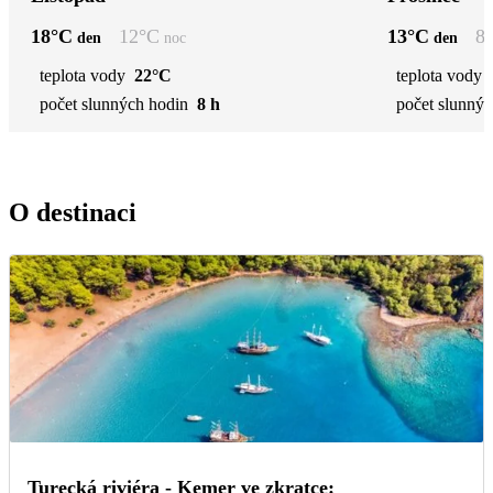
18
°C
12
°C
13
°C
8
den
noc
den
teplota vody
22°C
teplota vody
počet slunných hodin
8 h
počet slunnýc
O destinaci
Turecká riviéra - Kemer ve zkratce: