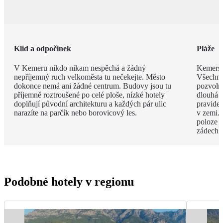
Klid a odpočinek
Pláže
V Kemeru nikdo nikam nespěchá a žádný
Kemerské
nepříjemný ruch velkoměsta tu nečekejte. Město
Všechny
dokonce nemá ani žádné centrum. Budovy jsou tu
pozvoln
příjemně roztroušené po celé ploše, nízké hotely
dlouhá 
doplňují původní architekturu a každých pár ulic
pravide
narazíte na parčík nebo borovicový les.
v zemi. 
poloze 
zádech.
Podobné hotely v regionu