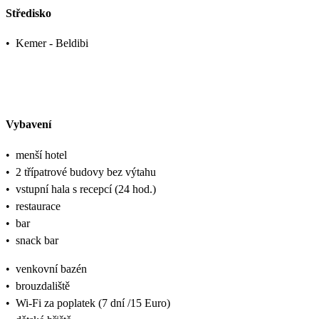
Středisko
•
Kemer - Beldibi
Vybavení
•
menší hotel
•
2 třípatrové budovy bez výtahu
•
vstupní hala s recepcí (24 hod.)
•
restaurace
•
bar
•
snack bar
•
venkovní bazén
•
brouzdaliště
•
Wi-Fi za poplatek (7 dní /15 Euro)