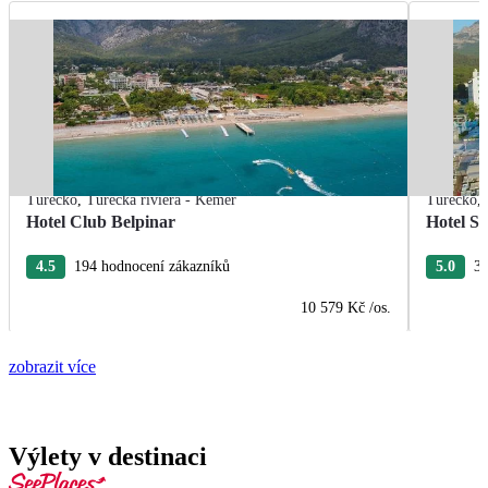
Turecko
,
Turecká riviéra - Kemer
Turecko
,
Hotel Club Belpinar
Hotel Se
4.5
194 hodnocení zákazníků
5.0
31
10 579 Kč
/os.
zobrazit více
Výlety v destinaci