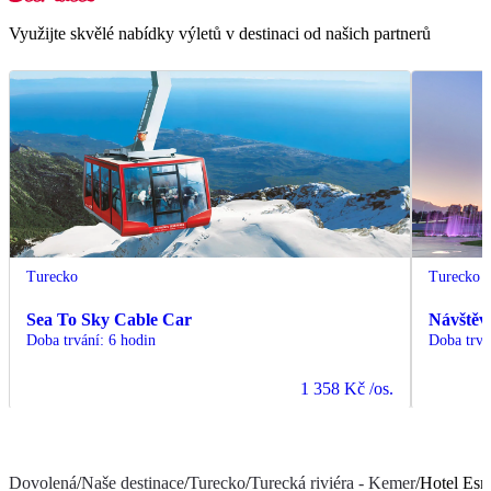
Využijte skvělé nabídky výletů v destinaci od našich partnerů
Turecko
Turecko
Sea To Sky Cable Car
Návštěv
Doba trvání
:
6 hodin
Doba trvá
1 358 Kč
/os.
Dovolená
/
Naše destinace
/
Turecko
/
Turecká riviéra - Kemer
/
Hotel Esm