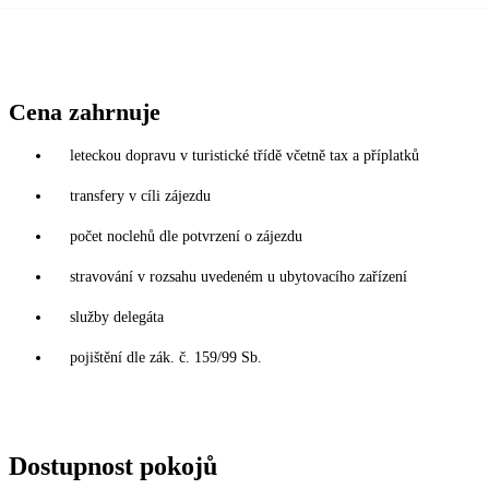
Cena zahrnuje
leteckou dopravu v turistické třídě včetně tax a příplatků
transfery v cíli zájezdu
počet noclehů dle potvrzení o zájezdu
stravování v rozsahu uvedeném u ubytovacího zařízení
služby delegáta
pojištění dle zák. č. 159/99 Sb.
Dostupnost pokojů