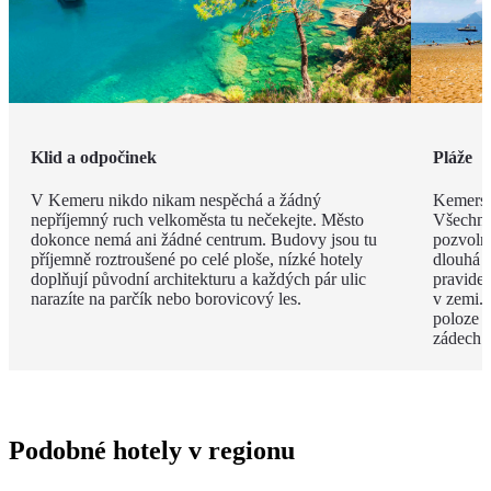
Klid a odpočinek
Pláže
V Kemeru nikdo nikam nespěchá a žádný
Kemerské
nepříjemný ruch velkoměsta tu nečekejte. Město
Všechny
dokonce nemá ani žádné centrum. Budovy jsou tu
pozvoln
příjemně roztroušené po celé ploše, nízké hotely
dlouhá 
doplňují původní architekturu a každých pár ulic
pravide
narazíte na parčík nebo borovicový les.
v zemi. 
poloze 
zádech.
Podobné hotely v regionu