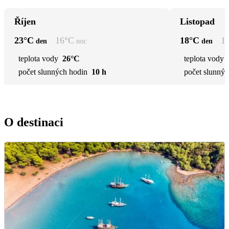
Říjen
Listopad
23
°C
16
°C
18
°C
1
den
noc
den
teplota vody
26°C
teplota vody
počet slunných hodin
10 h
počet slunnýc
O destinaci