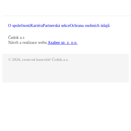
O společnosti
Kariéra
Partnerská sekce
Ochrana osobních údajů
Čedok a.s
Návrh a realizace webu
Axabee sp. z. o.o.
© 2026, cestovní kancelář Čedok a.s.