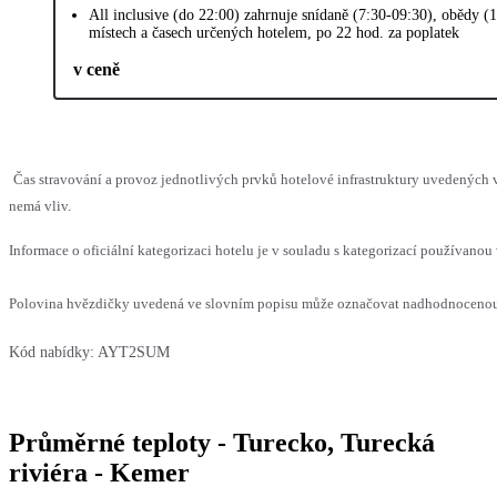
All inclusive (do 22:00) zahrnuje snídaně (7:30-09:30), obědy (
místech a časech určených hotelem, po 22 hod. za poplatek
v ceně
Čas stravování a provoz jednotlivých prvků hotelové infrastruktury uvedených
nemá vliv.
Informace o oficiální kategorizaci hotelu je v souladu s kategorizací používanou 
Polovina hvězdičky uvedená ve slovním popisu může označovat nadhodnocenou n
Kód nabídky:
AYT2SUM
Průměrné teploty - Turecko, Turecká
riviéra - Kemer