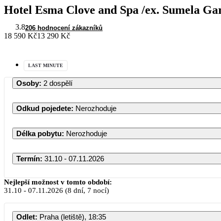
Hotel Esma Clove and Spa /ex. Sumela Ga
3.8
206 hodnocení zákazníků
18 590 Kč
13 290 Kč
LAST MINUTE
Osoby
:
2 dospělí
Odkud pojedete
:
Nerozhoduje
Délka pobytu
:
Nerozhoduje
Termín
:
31.10 - 07.11.2026
Nejlepší možnost v tomto období:
31.10
-
07.11.2026
(8 dní, 7 nocí)
Odlet
:
Praha (letiště), 18:35