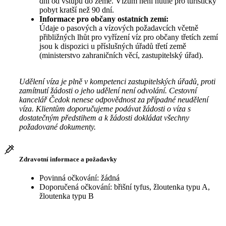
dní od vstupu do země. Vízum není nutné pro turistický
pobyt kratší než 90 dní.
Informace pro občany ostatních zemí:
Údaje o pasových a vízových požadavcích včetně
přibližných lhůt pro vyřízení víz pro občany třetích zemí
jsou k dispozici u příslušných úřadů třetí země
(ministerstvo zahraničních věcí, zastupitelský úřad).
Udělení víza je plně v kompetenci zastupitelských úřadů, proti
zamítnutí žádosti o jeho udělení není odvolání. Cestovní
kancelář Čedok nenese odpovědnost za případné neudělení
víza. Klientům doporučujeme podávat žádosti o víza s
dostatečným předstihem a k žádosti dokládat všechny
požadované dokumenty.
Zdravotní informace a požadavky
Povinná očkování: žádná
Doporučená očkování: břišní tyfus, žloutenka typu A,
žloutenka typu B