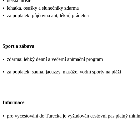
•
dětské hřiště
•
lehátka, osušky a slunečníky zdarma
•
za poplatek: půjčovna aut, lékař, prádelna
Sport a zábava
•
zdarma: lehký denní a večerní animační program
•
za poplatek: sauna, jacuzzy, masáže, vodní sporty na pláži
Informace
•
pro vycestování do Turecka je vyžadován cestovní pas platný mini