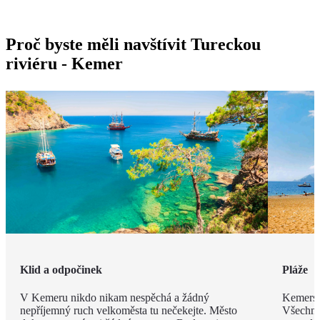
Proč byste měli navštívit Tureckou
riviéru - Kemer
Klid a odpočinek
Pláže
V Kemeru nikdo nikam nespěchá a žádný
Kemerské
nepříjemný ruch velkoměsta tu nečekejte. Město
Všechny