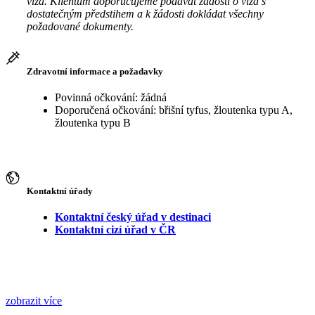
víza. Klientům doporučujeme podávat žádosti o víza s
dostatečným předstihem a k žádosti dokládat všechny
požadované dokumenty.
Zdravotní informace a požadavky
Povinná očkování: žádná
Doporučená očkování: břišní tyfus, žloutenka typu A,
žloutenka typu B
Kontaktní úřady
Kontaktní český úřad v destinaci
Kontaktní cizí úřad v ČR
zobrazit více