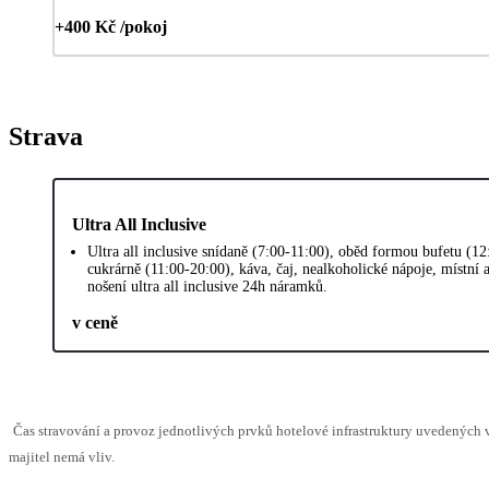
+400 Kč /pokoj
Strava
Ultra All Inclusive
Ultra all inclusive snídaně (7:00-11:00), oběd formou bufetu (1
cukrárně (11:00-20:00), káva, čaj, nealkoholické nápoje, místn
nošení ultra all inclusive 24h náramků.
v ceně
Čas stravování a provoz jednotlivých prvků hotelové infrastruktury uvedenýc
majitel nemá vliv.