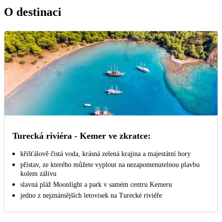
O destinaci
Turecká riviéra - Kemer ve zkratce:
křišťálově čistá voda, krásná zelená krajina a majestátní hory
přístav, ze kterého můžete vyplout na nezapomenutelnou plavbu
kolem zálivu
slavná pláž Moonlight a park v samém centru Kemeru
jedno z nejznámějších letovisek na Turecké riviéře