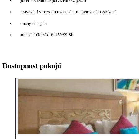
počet noclehů dle potvrzení o zájezdu
stravování v rozsahu uvedeném u ubytovacího zařízení
služby delegáta
pojištění dle zák. č. 159/99 Sb.
Dostupnost pokojů