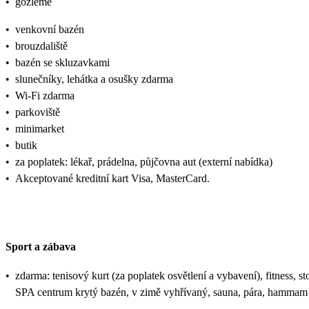
•
gozleme
•
venkovní bazén
•
brouzdaliště
•
bazén se skluzavkami
•
slunečníky, lehátka a osušky zdarma
•
Wi-Fi zdarma
•
parkoviště
•
minimarket
•
butik
•
za poplatek: lékař, prádelna, půjčovna aut (externí nabídka)
•
Akceptované kreditní kart Visa, MasterCard.
Sport a zábava
•
zdarma: tenisový kurt (za poplatek osvětlení a vybavení), fitness, sto
SPA centrum krytý bazén, v zimě vyhřívaný, sauna, pára, hammam