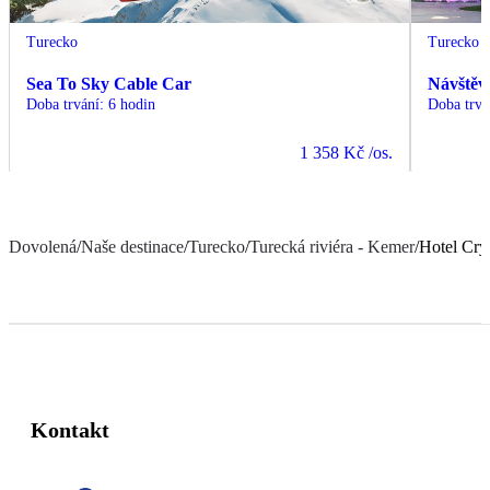
Turecko
Turecko
Sea To Sky Cable Car
Návštěv
Doba trvání
:
6 hodin
Doba trvá
1 358 Kč
/os.
Dovolená
/
Naše destinace
/
Turecko
/
Turecká riviéra - Kemer
/
Hotel Cry
Kontakt