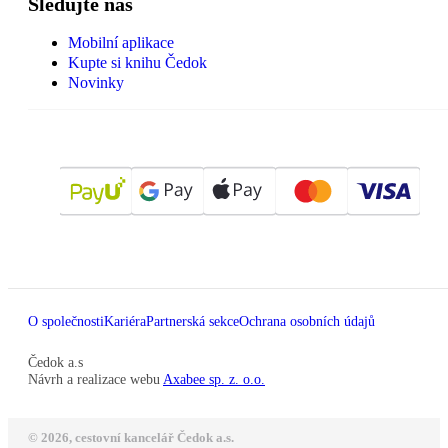
Sledujte nás
Mobilní aplikace
Kupte si knihu Čedok
Novinky
O společnosti
Kariéra
Partnerská sekce
Ochrana osobních údajů
Čedok a.s
Návrh a realizace webu
Axabee sp. z. o.o.
© 2026, cestovní kancelář Čedok a.s.