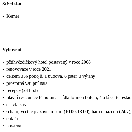
Středisko
•
Kemer
Vybavení
•
pětihvězdičkový hotel postavený v roce 2008
•
renovovace v roce 2021
•
celkem 356 pokojů, 1 budova, 6 pater, 3 výtahy
•
prostorná vstupní hala
•
recepce (24 hod)
•
hlavní restaurace Panorama - jídla formou bufetu, 4 a lá carte resta
•
snack bary
•
6 barů, včetně plážového baru (10:00-18:00), baru u bazénu (24/7)
•
cukrárna
•
kavárna