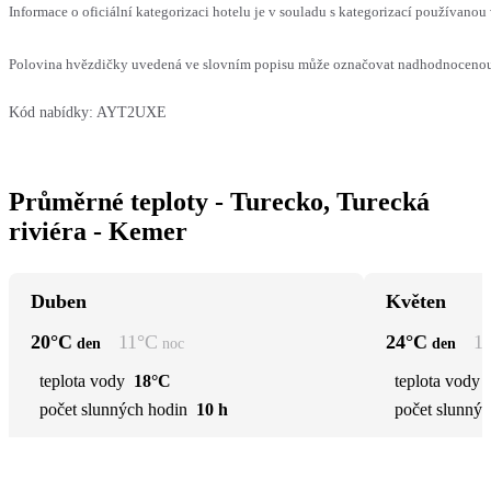
Informace o oficiální kategorizaci hotelu je v souladu s kategorizací používanou 
Polovina hvězdičky uvedená ve slovním popisu může označovat nadhodnocenou n
Kód nabídky:
AYT2UXE
Průměrné teploty - Turecko, Turecká
riviéra - Kemer
Duben
Květen
20
°C
11
°C
24
°C
1
den
noc
den
teplota vody
18°C
teplota vody
počet slunných hodin
10 h
počet slunnýc