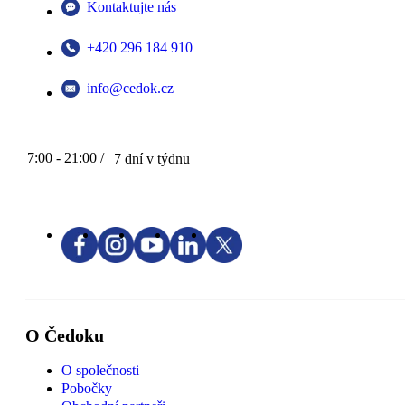
Kontaktujte nás
+420 296 184 910
info@cedok.cz
7:00 - 21:00 /
7 dní v týdnu
O Čedoku
O společnosti
Pobočky