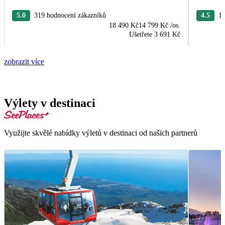
5.0
319 hodnocení zákazníků
4.5
19
18 490 Kč
14 799 Kč
/os.
Ušetřete
3 691 Kč
zobrazit více
Výlety v destinaci
Využijte skvělé nabídky výletů v destinaci od našich partnerů