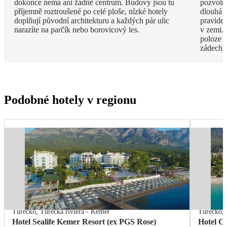
dokonce nemá ani žádné centrum. Budovy jsou tu
pozvoln
příjemně roztroušené po celé ploše, nízké hotely
dlouhá 
doplňují původní architekturu a každých pár ulic
pravide
narazíte na parčík nebo borovicový les.
v zemi. 
poloze 
zádech.
Podobné hotely v regionu
Turecko
,
Turecká riviéra - Kemer
Turecko
,
Hotel Sealife Kemer Resort (ex PGS Rose)
Hotel C