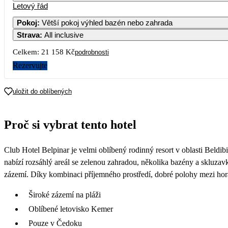
Letový řád
Pokoj
:
Větší pokoj výhled bazén nebo zahrada
Strava
:
All inclusive
5
13 
Celkem:
21 158 Kč
podrobnosti
1
Rezervujte
15 
1
uložit do oblíbených
17 
2
Proč si vybrat tento hotel
18 
Club Hotel Belpinar je velmi oblíbený rodinný resort v oblasti Beldib
nabízí rozsáhlý areál se zelenou zahradou, několika bazény a skluzavka
zázemí. Díky kombinaci příjemného prostředí, dobré polohy mezi hora
Široké zázemí na pláži
Oblíbené letovisko Kemer
Pouze v Čedoku