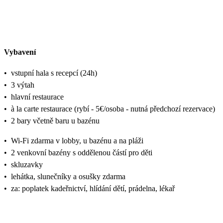
Vybavení
•
vstupní hala s recepcí (24h)
•
3 výtah
•
hlavní restaurace
•
à la carte restaurace (rybí - 5€/osoba - nutná předchozí rezervace)
•
2 bary včetně baru u bazénu
•
Wi-Fi zdarma v lobby, u bazénu a na pláži
•
2 venkovní bazény s oddělenou částí pro děti
•
skluzavky
•
lehátka, slunečníky a osušky zdarma
•
za: poplatek kadeřnictví, hlídání dětí, prádelna, lékař