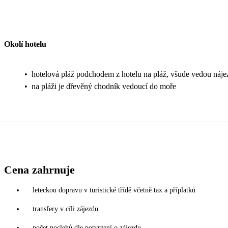
Okolí hotelu
•
hotelová pláž podchodem z hotelu na pláž, všude vedou náj
•
na pláži je dřevěný chodník vedoucí do moře
Cena zahrnuje
leteckou dopravu v turistické třídě včetně tax a příplatků
transfery v cíli zájezdu
počet noclehů dle potvrzení o zájezdu