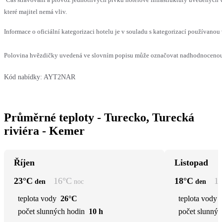
které majitel nemá vliv.
Informace o oficiální kategorizaci hotelu je v souladu s kategorizací používanou 
Polovina hvězdičky uvedená ve slovním popisu může označovat nadhodnocenou n
Kód nabídky:
AYT2NAR
Průměrné teploty - Turecko, Turecká
riviéra - Kemer
Říjen
Listopad
23
°C
16
°C
18
°C
1
den
noc
den
teplota vody
26°C
teplota vody
počet slunných hodin
10 h
počet slunnýc