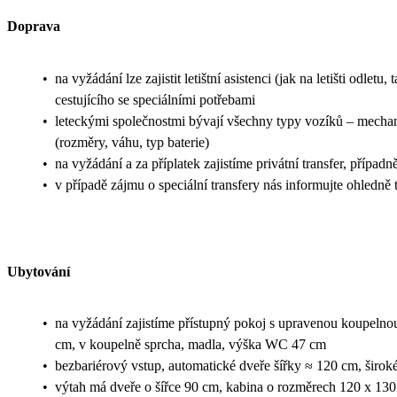
Doprava
•
na vyžádání lze zajistit letištní asistenci (jak na letišti odl
cestujícího se speciálními potřebami
•
leteckými společnostmi bývají všechny typy vozíků – mechanic
(rozměry, váhu, typ baterie)
•
na vyžádání a za příplatek zajistíme privátní transfer, přípa
•
v případě zájmu o speciální transfery nás informujte ohledn
Ubytování
•
na vyžádání zajistíme přístupný pokoj s upravenou koupelnou
cm, v koupelně sprcha, madla, výška WC 47 cm
•
bezbariérový vstup, automatické dveře šířky ≈ 120 cm, širok
•
výtah má dveře o šířce 90 cm, kabina o rozměrech 120 x 13