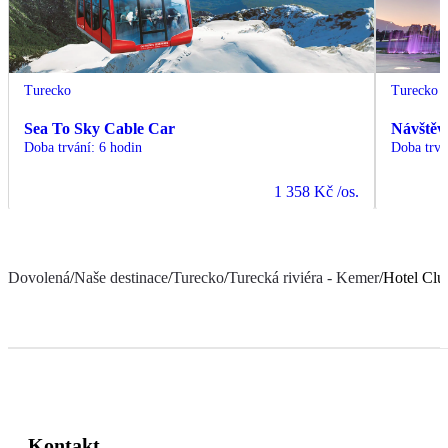
Turecko
Turecko
Sea To Sky Cable Car
Návštěv
Doba trvání
:
6 hodin
Doba trvá
1 358 Kč
/os.
Dovolená
/
Naše destinace
/
Turecko
/
Turecká riviéra - Kemer
/
Hotel Clu
Kontakt