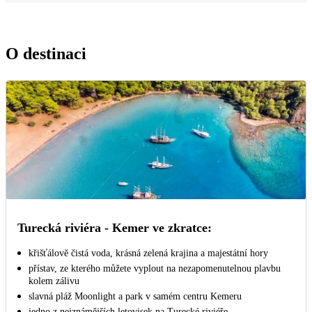
O destinaci
Turecká riviéra - Kemer ve zkratce:
křišťálově čistá voda, krásná zelená krajina a majestátní hory
přístav, ze kterého můžete vyplout na nezapomenutelnou plavbu
kolem zálivu
slavná pláž Moonlight a park v samém centru Kemeru
jedno z nejznámějších letovisek na Turecké riviéře