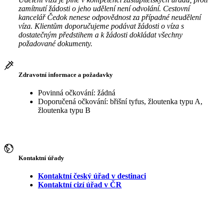
zamítnutí žádosti o jeho udělení není odvolání. Cestovní
kancelář Čedok nenese odpovědnost za případné neudělení
víza. Klientům doporučujeme podávat žádosti o víza s
dostatečným předstihem a k žádosti dokládat všechny
požadované dokumenty.
Zdravotní informace a požadavky
Povinná očkování: žádná
Doporučená očkování: břišní tyfus, žloutenka typu A,
žloutenka typu B
Kontaktní úřady
Kontaktní český úřad v destinaci
Kontaktní cizí úřad v ČR