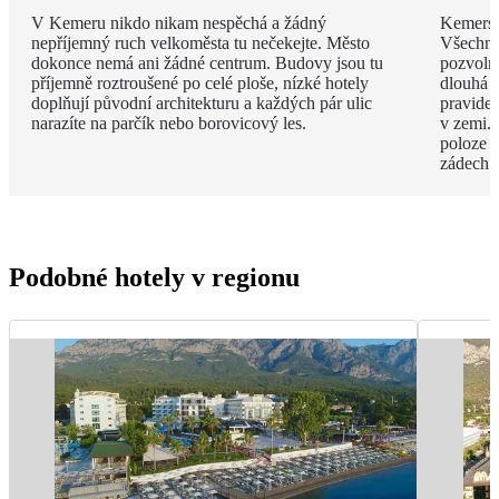
V Kemeru nikdo nikam nespěchá a žádný
Kemerské
nepříjemný ruch velkoměsta tu nečekejte. Město
Všechny
dokonce nemá ani žádné centrum. Budovy jsou tu
pozvoln
příjemně roztroušené po celé ploše, nízké hotely
dlouhá 
doplňují původní architekturu a každých pár ulic
pravide
narazíte na parčík nebo borovicový les.
v zemi. 
poloze 
zádech.
Podobné hotely v regionu