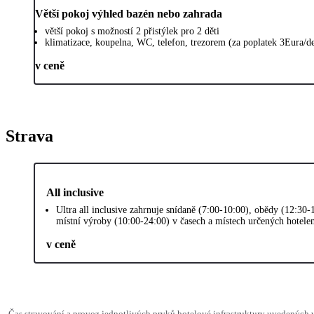
Větší pokoj výhled bazén nebo zahrada
větší pokoj s možností 2 přistýlek pro 2 děti
klimatizace, koupelna, WC, telefon, trezorem (za poplatek 3Eura/d
v ceně
Strava
All inclusive
Ultra all inclusive zahrnuje snídaně (7:00-10:00), obědy (12:30
místní výroby (10:00-24:00) v časech a místech určených hotele
v ceně
Čas stravování a provoz jednotlivých prvků hotelové infrastruktury uvedenýc