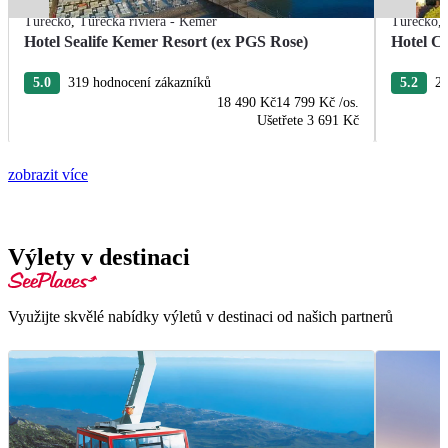
Turecko
,
Turecká riviéra - Kemer
Turecko
,
Hotel Sealife Kemer Resort (ex PGS Rose)
Hotel Cr
5.0
319 hodnocení zákazníků
5.2
21
18 490 Kč
14 799 Kč
/os.
Ušetřete
3 691 Kč
zobrazit více
Výlety v destinaci
Využijte skvělé nabídky výletů v destinaci od našich partnerů