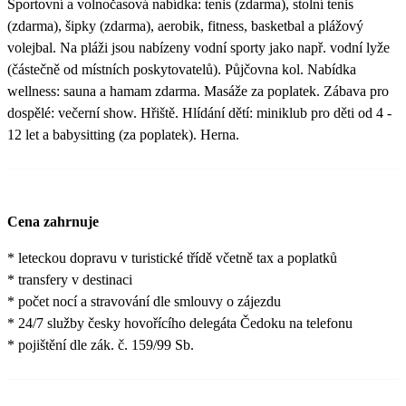
Sportovní a volnočasová nabídka: tenis (zdarma), stolní tenis
(zdarma), šipky (zdarma), aerobik, fitness, basketbal a plážový
volejbal. Na pláži jsou nabízeny vodní sporty jako např. vodní lyže
(částečně od místních poskytovatelů). Půjčovna kol. Nabídka
wellness: sauna a hamam zdarma. Masáže za poplatek. Zábava pro
dospělé: večerní show. Hřiště. Hlídání dětí: miniklub pro děti od 4 -
12 let a babysitting (za poplatek). Herna.
Cena zahrnuje
* leteckou dopravu v turistické třídě včetně tax a poplatků
* transfery v destinaci
* počet nocí a stravování dle smlouvy o zájezdu
* 24/7 služby česky hovořícího delegáta Čedoku na telefonu
* pojištění dle zák. č. 159/99 Sb.