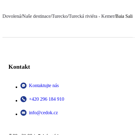
Dovolená
/
Naše destinace
/
Turecko
/
Turecká riviéra - Kemer
/
Baia Sal
Kontakt
Kontaktujte nás
+420 296 184 910
info@cedok.cz