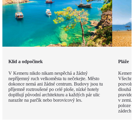
Klid a odpočinek
Pláže
V Kemeru nikdo nikam nespěchá a žádný
Kemerské
nepříjemný ruch velkoměsta tu nečekejte. Město
Všechny
dokonce nemá ani žádné centrum. Budovy jsou tu
pozvoln
příjemně roztroušené po celé ploše, nízké hotely
dlouhá 
doplňují původní architekturu a každých pár ulic
pravide
narazíte na parčík nebo borovicový les.
v zemi. 
poloze 
zádech.