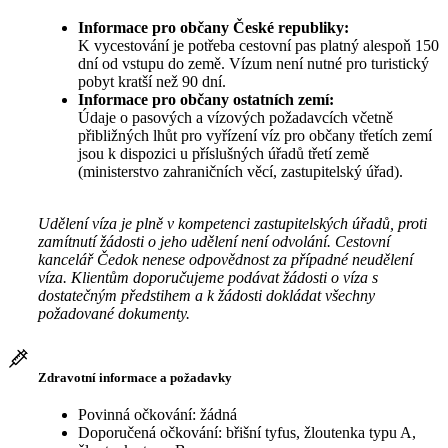
Informace pro občany České republiky:
K vycestování je potřeba cestovní pas platný alespoň 150
dní od vstupu do země. Vízum není nutné pro turistický
pobyt kratší než 90 dní.
Informace pro občany ostatních zemí:
Údaje o pasových a vízových požadavcích včetně
přibližných lhůt pro vyřízení víz pro občany třetích zemí
jsou k dispozici u příslušných úřadů třetí země
(ministerstvo zahraničních věcí, zastupitelský úřad).
Udělení víza je plně v kompetenci zastupitelských úřadů, proti
zamítnutí žádosti o jeho udělení není odvolání. Cestovní
kancelář Čedok nenese odpovědnost za případné neudělení
víza. Klientům doporučujeme podávat žádosti o víza s
dostatečným předstihem a k žádosti dokládat všechny
požadované dokumenty.
Zdravotní informace a požadavky
Povinná očkování: žádná
Doporučená očkování: břišní tyfus, žloutenka typu A,