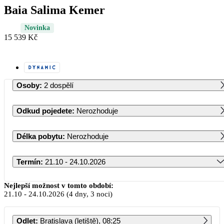
Baia Salima Kemer
Novinka
15 539 Kč
Osoby
:
2 dospělí
Odkud pojedete
:
Nerozhoduje
Délka pobytu
:
Nerozhoduje
Termín
:
21.10 - 24.10.2026
Říjen 2026
Nejlepší možnost v tomto období:
21.10
-
24.10.2026
(4 dny, 3 noci)
PO
ÚT
ST
ČT
PÁ
SO
NE
Odlet
:
Bratislava (letiště), 08:25