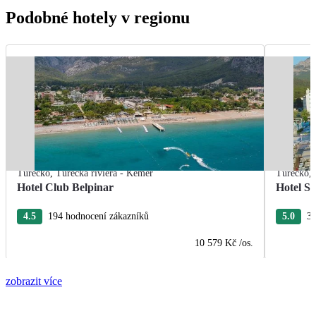
Podobné hotely v regionu
Turecko
,
Turecká riviéra - Kemer
Turecko
,
Hotel Club Belpinar
Hotel Se
4.5
194 hodnocení zákazníků
5.0
31
10 579 Kč
/os.
zobrazit více