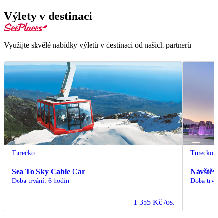
Výlety v destinaci
Využijte skvělé nabídky výletů v destinaci od našich partnerů
Turecko
Turecko
Sea To Sky Cable Car
Návštěv
Doba trvání
:
6 hodin
Doba trvá
1 355 Kč
/os.