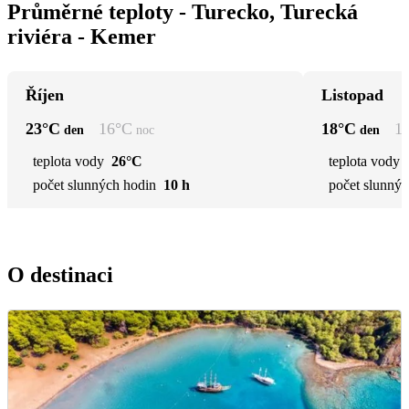
Průměrné teploty - Turecko, Turecká
riviéra - Kemer
Říjen
Listopad
23
°C
16
°C
18
°C
1
den
noc
den
teplota vody
26°C
teplota vody
počet slunných hodin
10 h
počet slunnýc
O destinaci