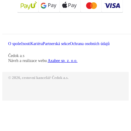
O společnosti
Kariéra
Partnerská sekce
Ochrana osobních údajů
Čedok a.s
Návrh a realizace webu
Axabee sp. z. o.o.
© 2026, cestovní kancelář Čedok a.s.