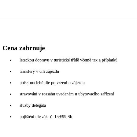
Cena zahrnuje
leteckou dopravu v turistické třídě včetně tax a příplatků
transfery v cíli zájezdu
počet noclehů dle potvrzení o zájezdu
stravování v rozsahu uvedeném u ubytovacího zařízení
služby delegáta
pojištění dle zák. č. 159/99 Sb.