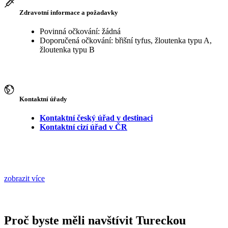
Zdravotní informace a požadavky
Povinná očkování: žádná
Doporučená očkování: břišní tyfus, žloutenka typu A,
žloutenka typu B
Kontaktní úřady
Kontaktní český úřad v destinaci
Kontaktní cizí úřad v ČR
zobrazit více
Proč byste měli navštívit Tureckou