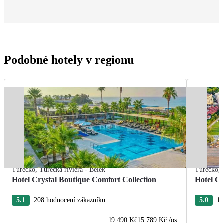
Podobné hotely v regionu
Turecko
,
Turecká riviéra - Belek
Turecko
,
Hotel Crystal Boutique Comfort Collection
Hotel Cr
5.1
208 hodnocení zákazníků
5.0
18
19 490 Kč
15 789 Kč
/os.