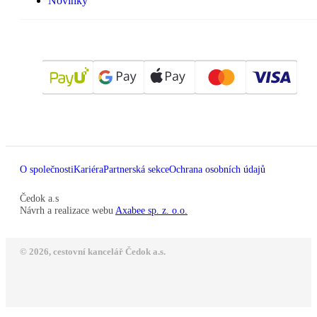
Novinky
O společnosti
Kariéra
Partnerská sekce
Ochrana osobních údajů
Čedok a.s
Návrh a realizace webu
Axabee sp. z. o.o.
© 2026, cestovní kancelář Čedok a.s.