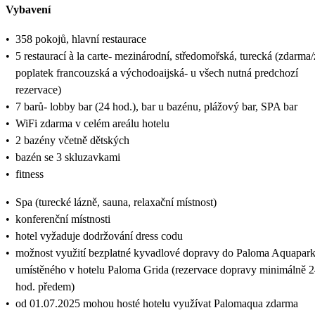
Vybavení
•
358 pokojů, hlavní restaurace
•
5 restaurací à la carte- mezinárodní, středomořská, turecká (zdarma/
poplatek francouzská a východoaijská- u všech nutná predchozí
rezervace)
•
7 barů- lobby bar (24 hod.), bar u bazénu, plážový bar, SPA bar
•
WiFi zdarma v celém areálu hotelu
•
2 bazény včetně dětských
•
bazén se 3 skluzavkami
•
fitness
•
Spa (turecké lázně, sauna, relaxační místnost)
•
konferenční místnosti
•
hotel vyžaduje dodržování dress codu
•
možnost využití bezplatné kyvadlové dopravy do Paloma Aquapar
umístěného v hotelu Paloma Grida (rezervace dopravy minimálně 
hod. předem)
•
od 01.07.2025 mohou hosté hotelu využívat Palomaqua zdarma