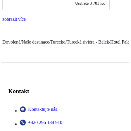
Ušetřete
3 701 Kč
zobrazit více
Dovolená
/
Naše destinace
/
Turecko
/
Turecká riviéra - Belek
/
Hotel Palo
Kontakt
Kontaktujte nás
+420 296 184 910