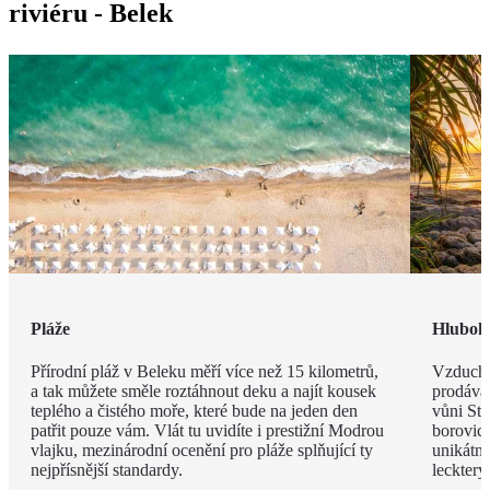
riviéru - Belek
Pláže
Hlubok
Přírodní pláž v Beleku měří více než 15 kilometrů,
Vzduch v
a tak můžete směle roztáhnout deku a najít kousek
prodávat
teplého a čistého moře, které bude na jeden den
vůni St
patřit pouze vám. Vlát tu uvidíte i prestižní Modrou
borovic 
vlajku, mezinárodní ocenění pro pláže splňující ty
unikátn
nejpřísnější standardy.
leckter