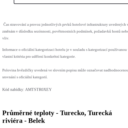
Čas stravování a provoz jednotlivých prvků hotelové infrastruktury uvedenýc
změnám v důsledku sezónnosti, povětrnostních podmínek, požadavků hostů nebo 
vliv.
Informace o oficiální kategorizaci hotelu je v souladu s kategorizací používanou
vlastní kritéria pro udělení konkrétní kategorie.
Polovina hvězdičky uvedená ve slovním popisu může označovat nadhodnoceno
srovnání s oficiální kategorií.
Kód nabídky:
AMTSTR0XEY
Průměrné teploty - Turecko, Turecká
riviéra - Belek