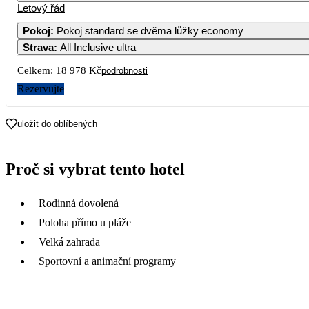
Letový řád
Pokoj
:
Pokoj standard se dvěma lůžky economy
Strava
:
All Inclusive ultra
2
3
4
5
6
12 479
13 049
14 199
Celkem:
18 978 Kč
podrobnosti
9
10
11
12
13
Rezervujte
16
17
18
19
20
uložit do oblíbených
23
24
25
26
27
Proč si vybrat tento hotel
9 769
14 019
12 089
14 319
10 059
1
30
Rodinná dovolená
9 489
Poloha přímo u pláže
Velká zahrada
Sportovní a animační programy