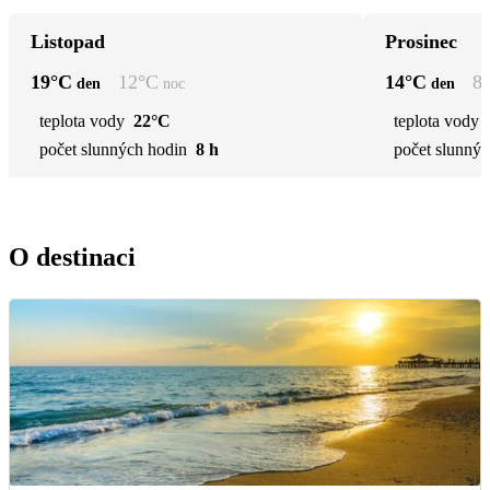
Listopad
Prosinec
19
°C
12
°C
14
°C
8
den
noc
den
teplota vody
22°C
teplota vody
počet slunných hodin
8 h
počet slunnýc
O destinaci