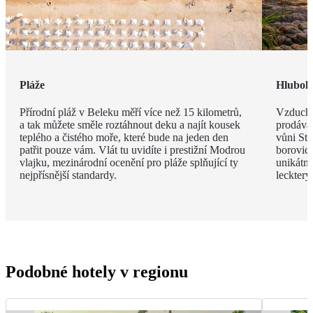
Pláže
Hlubok
Přírodní pláž v Beleku měří více než 15 kilometrů,
Vzduch v
a tak můžete směle roztáhnout deku a najít kousek
prodávat
teplého a čistého moře, které bude na jeden den
vůni St
patřit pouze vám. Vlát tu uvidíte i prestižní Modrou
borovic 
vlajku, mezinárodní ocenění pro pláže splňující ty
unikátn
nejpřísnější standardy.
leckter
Podobné hotely v regionu