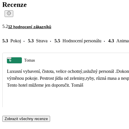
Recenze
5.2
12 hodnocení zákazníků
5.3
Pokoj
5.3
Strava
5.5
Hodnocení personálu
4.3
Anima
6
Tomas
Luxusní vybavení, čistota, velice ochotný,uslužný personál .Dokonc
výměnou pokoje. Pestrost jídla od zeleniny,ryby, různá masa a nespočet sladkých dezertů.
Tento hotel můžeme jen doporučit. Tomáš
Zobrazit všechny recenze