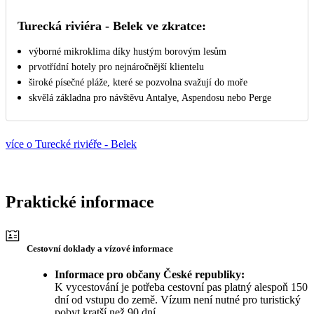
Turecká riviéra - Belek ve zkratce:
výborné mikroklima díky hustým borovým lesům
prvotřídní hotely pro nejnáročnější klientelu
široké písečné pláže, které se pozvolna svažují do moře
skvělá základna pro návštěvu Antalye, Aspendosu nebo Perge
více o Turecké riviéře - Belek
Praktické informace
Cestovní doklady a vízové informace
Informace pro občany České republiky:
K vycestování je potřeba cestovní pas platný alespoň 150
dní od vstupu do země. Vízum není nutné pro turistický
pobyt kratší než 90 dní.