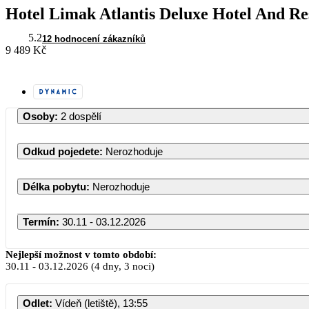
Hotel Limak Atlantis Deluxe Hotel And Re
5.2
12 hodnocení zákazníků
9 489 Kč
Osoby
:
2 dospělí
Odkud pojedete
:
Nerozhoduje
Délka pobytu
:
Nerozhoduje
Termín
:
30.11 - 03.12.2026
Listopad 2026
Nejlepší možnost v tomto období:
30.11
-
03.12.2026
(4 dny, 3 noci)
PO
ÚT
ST
ČT
PÁ
Odlet
:
Vídeň (letiště), 13:55