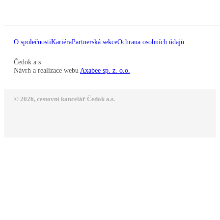
O společnosti
Kariéra
Partnerská sekce
Ochrana osobních údajů
Čedok a.s
Návrh a realizace webu
Axabee sp. z. o.o.
© 2026, cestovní kancelář Čedok a.s.