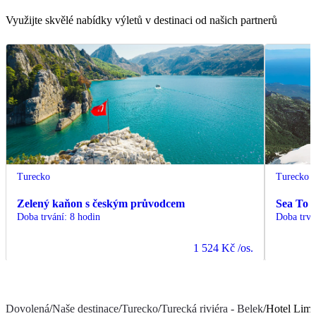
Využijte skvělé nabídky výletů v destinaci od našich partnerů
Turecko
Turecko
Zelený kaňon s českým průvodcem
Sea To 
Doba trvání
:
8 hodin
Doba trvá
1 524 Kč
/os.
Dovolená
/
Naše destinace
/
Turecko
/
Turecká riviéra - Belek
/
Hotel Lima