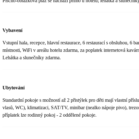
Písčito-oblázková pláž se nachází přímo u hotelu; lehátka a slunečník
Vybavení
Vstupní hala, recepce, hlavní restaurace, 6 restaurací s obsluhou, 6 b
místnosti, WiFi v areálu hotelu zdarma, za poplatek internetová kavár
Lehátka a slunečníky zdarma.
Ubytování
Standardní pokoje s možností až 2 přistýlek pro děti mají vlastní přís
vlasů, WC), klimatizaci, SAT/TV, minibar (nealko nápoje pivo), trezo
příplatek lze rodinný pokoj - 2 oddělené pokoje.