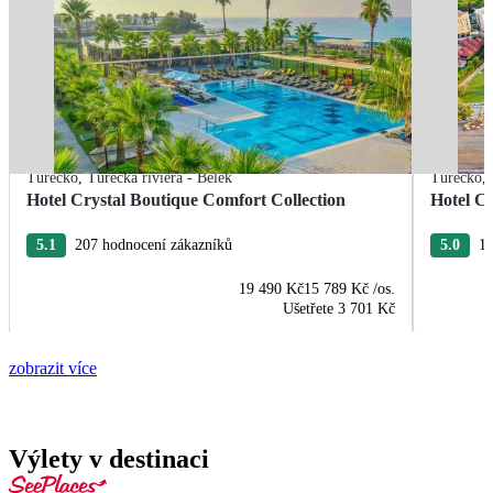
Turecko
,
Turecká riviéra - Belek
Turecko
,
Hotel Crystal Boutique Comfort Collection
Hotel Cr
5.1
207 hodnocení zákazníků
5.0
18
19 490 Kč
15 789 Kč
/os.
Ušetřete
3 701 Kč
zobrazit více
Výlety v destinaci