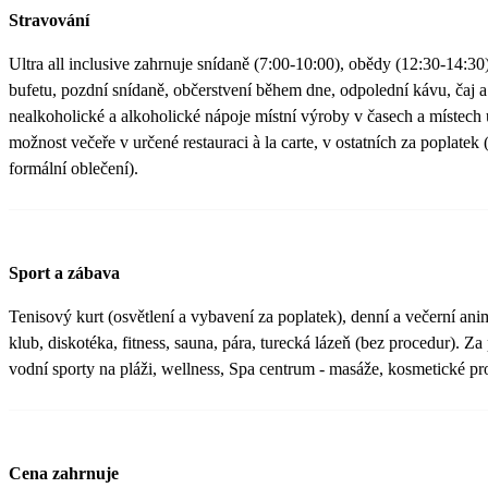
Stravování
Ultra all inclusive zahrnuje snídaně (7:00-10:00), obědy (12:30-14:3
bufetu, pozdní snídaně, občerstvení během dne, odpolední kávu, čaj a
nealkoholické a alkoholické nápoje místní výroby v časech a místech
možnost večeře v určené restauraci à la carte, v ostatních za poplatek
formální oblečení).
Sport a zábava
Tenisový kurt (osvětlení a vybavení za poplatek), denní a večerní ani
klub, diskotéka, fitness, sauna, pára, turecká lázeň (bez procedur). Z
vodní sporty na pláži, wellness, Spa centrum - masáže, kosmetické pr
Cena zahrnuje