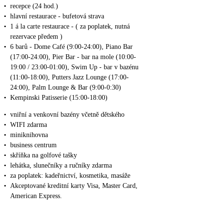
•
recepce (24 hod.)
•
hlavní restaurace - bufetová strava
•
1 á la carte restaurace - ( za poplatek, nutná
rezervace předem )
•
6 barů - Dome Café (9:00-24:00), Piano Bar
(17:00-24:00), Pier Bar - bar na mole (10:00-
19:00 / 23:00-01:00), Swim Up - bar v bazénu
(11:00-18:00), Putters Jazz Lounge (17:00-
24:00), Palm Lounge & Bar (9:00-0:30)
•
Kempinski Patisserie (15:00-18:00)
•
vniřní a venkovní bazény včetně dětského
•
WIFI zdarma
•
miniknihovna
•
business centrum
•
skříňka na golfové tašky
•
lehátka, slunečníky a ručníky zdarma
•
za poplatek: kadeřnictví, kosmetika, masáže
•
Akceptované kreditní karty Visa, Master Card,
American Express.