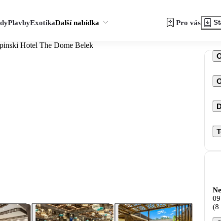
zdy
Plavby
Exotika
Další nabídka
Pro vás
St
pinski Hotel The Dome Belek
O
D
T
Ne
09
(8