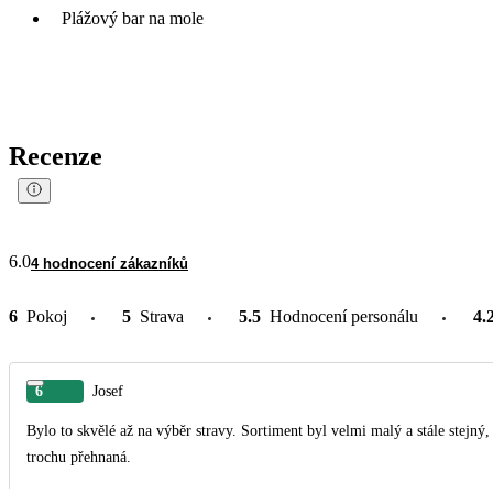
Plážový bar na mole
Recenze
6.0
4 hodnocení zákazníků
6
Pokoj
5
Strava
5.5
Hodnocení personálu
4.
6
Josef
Bylo to skvělé až na výběr stravy. Sortiment byl velmi malý a stále stejný
trochu přehnaná.