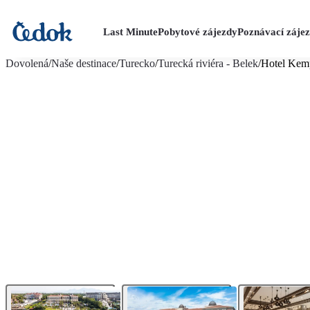
Last Minute
Pobytové zájezdy
Poznávací záje
více fotografií (35)
Dovolená
/
Naše destinace
/
Turecko
/
Turecká riviéra - Belek
/
Hotel Kem