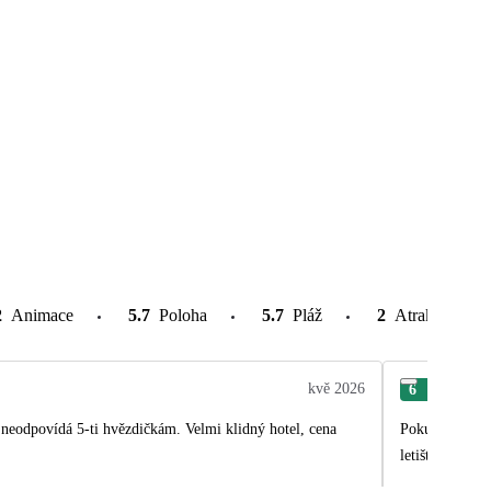
2
Animace
5.7
Poloha
5.7
Pláž
2
Atrakce v oko
kvě 2026
6
Ter
, neodpovídá 5-ti hvězdičkám. Velmi klidný hotel, cena
Pokud hledáte 
letiště by kli