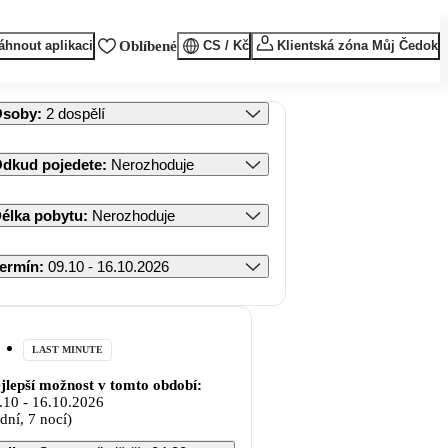
áhnout aplikaci
Oblíbené
CS / Kč
Klientská zóna Můj Čedok
Osoby
:
2 dospělí
dkud pojedete
:
Nerozhoduje
élka pobytu
:
Nerozhoduje
ermín
:
09.10 - 16.10.2026
LAST MINUTE
jlepší možnost v tomto období:
.10
-
16.10.2026
 dní, 7 nocí)