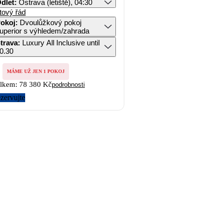
dlet
:
Ostrava (letiště), 04:30
tový řád
okoj
:
Dvoulůžkový pokoj
uperior s výhledem/zahrada
trava
:
Luxury All Inclusive until
0.30
MÁME UŽ JEN 1 POKOJ
lkem:
78 380 Kč
podrobnosti
zervujte