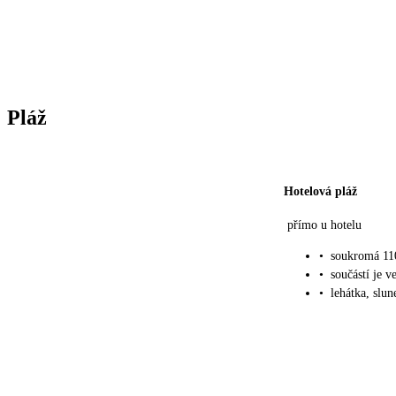
Pláž
Hotelová pláž
přímo u hotelu
•
soukromá 110
•
součástí je v
•
lehátka, slu