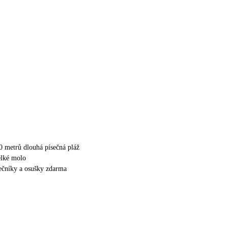
 metrů dlouhá písečná pláž
elké molo
nečníky a osušky zdarma