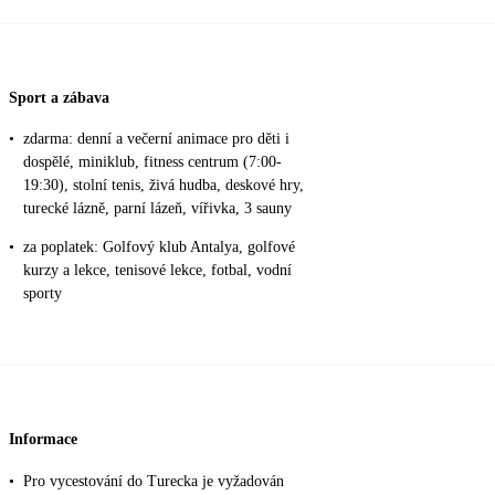
Sport a zábava
•
zdarma: denní a večerní animace pro děti i
dospělé, miniklub, fitness centrum (7:00-
19:30), stolní tenis, živá hudba, deskové hry,
turecké lázně, parní lázeň, vířivka, 3 sauny
•
za poplatek: Golfový klub Antalya, golfové
kurzy a lekce, tenisové lekce, fotbal, vodní
sporty
Informace
•
Pro vycestování do Turecka je vyžadován