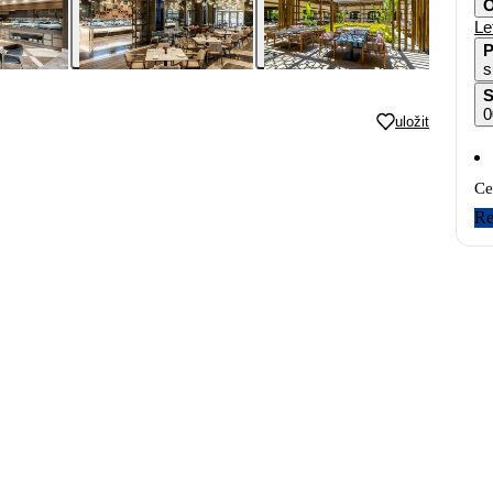
O
Le
P
s
S
0
uložit
Ce
Re