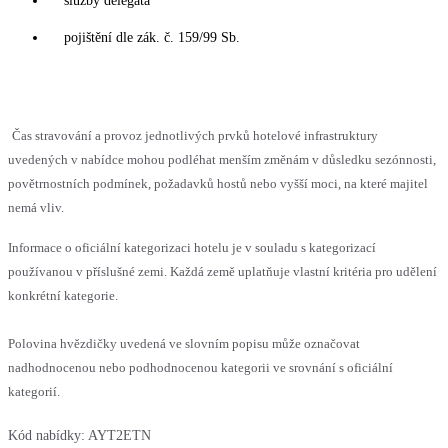
služby delegáta
pojištění dle zák. č. 159/99 Sb.
Čas stravování a provoz jednotlivých prvků hotelové infrastruktury
uvedených v nabídce mohou podléhat menším změnám v důsledku sezónnosti,
povětrnostních podmínek, požadavků hostů nebo vyšší moci, na které majitel
nemá vliv.
Informace o oficiální kategorizaci hotelu je v souladu s kategorizací
používanou v příslušné zemi. Každá země uplatňuje vlastní kritéria pro udělení
konkrétní kategorie.
Polovina hvězdičky uvedená ve slovním popisu může označovat
nadhodnocenou nebo podhodnocenou kategorii ve srovnání s oficiální
kategorií.
Kód nabídky:
AYT2ETN