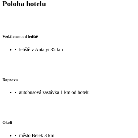
Poloha hotelu
Vzdálenost od letiště
•
letiště v Antalyi 35 km
Doprava
•
autobusová zastávka 1 km od hotelu
Okolí
•
město Belek 3 km