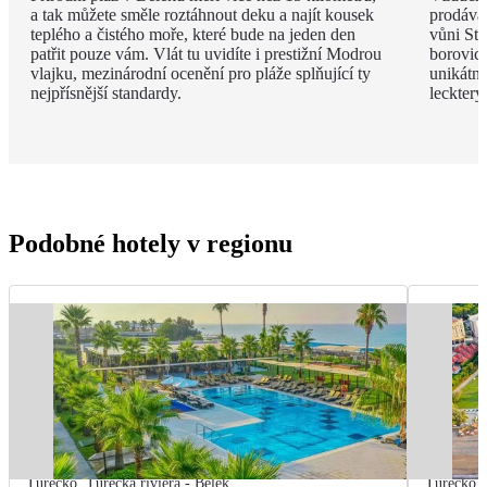
a tak můžete směle roztáhnout deku a najít kousek
prodávat
teplého a čistého moře, které bude na jeden den
vůni St
patřit pouze vám. Vlát tu uvidíte i prestižní Modrou
borovic 
vlajku, mezinárodní ocenění pro pláže splňující ty
unikátn
nejpřísnější standardy.
leckter
Podobné hotely v regionu
Turecko
,
Turecká riviéra - Belek
Turecko
,