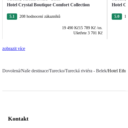
Hotel Crystal Boutique Comfort Collection
Hotel Cr
5.1
208 hodnocení zákazníků
5.0
18
19 490 Kč
15 789 Kč
/os.
Ušetřete
3 701 Kč
zobrazit více
Dovolená
/
Naše destinace
/
Turecko
/
Turecká riviéra - Belek
/
Hotel Ethn
Kontakt