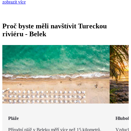
zobrazit více
Proč byste měli navštívit Tureckou
riviéru - Belek
Pláže
Hlubok
Přírodní pláž v Beleku měří více než 15 kilometrů,
Vzduch v