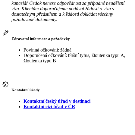
kancelář Čedok nenese odpovědnost za případné neudělení
víza. Klientům doporučujeme podávat žádosti o víza s
dostatečným předstihem a k žádosti dokládat všechny
požadované dokumenty.
Zdravotní informace a požadavky
Povinná očkování: žádná
Doporučená očkování: břišní tyfus, žloutenka typu A,
žloutenka typu B
Kontaktní úřady
Kontaktní český úřad v destinaci
Kontaktní cizí úřad v ČR