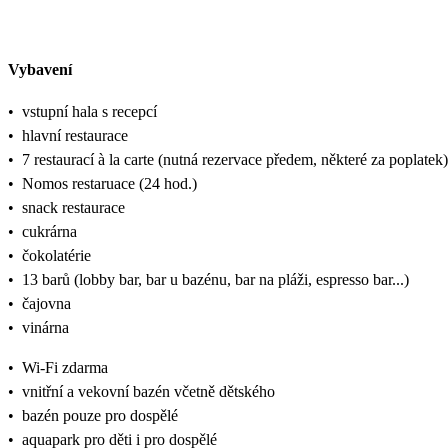
Vybavení
•
vstupní hala s recepcí
•
hlavní restaurace
•
7 restaurací à la carte (nutná rezervace předem, některé za poplatek)
•
Nomos restaruace (24 hod.)
•
snack restaurace
•
cukrárna
•
čokolatérie
•
13 barů (lobby bar, bar u bazénu, bar na pláži, espresso bar...)
•
čajovna
•
vinárna
•
Wi-Fi zdarma
•
vnitřní a vekovní bazén včetně dětského
•
bazén pouze pro dospělé
•
aquapark pro děti i pro dospělé