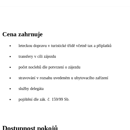
Cena zahrnuje
leteckou dopravu v turistické třídě včetně tax a příplatků
transfery v cíli zájezdu
počet noclehů dle potvrzení o zájezdu
stravování v rozsahu uvedeném u ubytovacího zařízení
služby delegáta
pojištění dle zák. č. 159/99 Sb.
Dostupnost pokojů