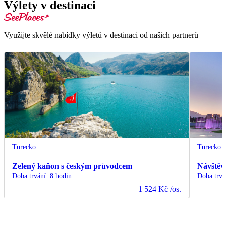
Výlety v destinaci
Využijte skvělé nabídky výletů v destinaci od našich partnerů
Turecko
Turecko
Zelený kaňon s českým průvodcem
Návštěv
Doba trvání
:
8 hodin
Doba trvá
1 524 Kč
/os.