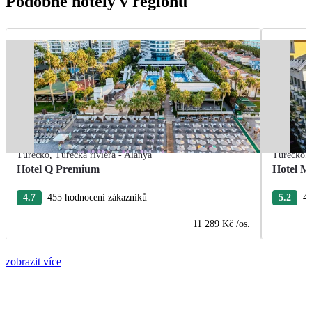
Podobné hotely v regionu
Turecko
,
Turecká riviéra - Alanya
Turecko
,
Hotel Q Premium
Hotel M
4.7
455 hodnocení zákazníků
5.2
40
11 289 Kč
/os.
zobrazit více