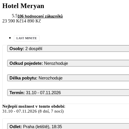
Hotel Meryan
5.5
106 hodnocení zákazníků
23 590 Kč
14 890 Kč
LAST MINUTE
Osoby
:
2 dospělí
Odkud pojedete
:
Nerozhoduje
Délka pobytu
:
Nerozhoduje
Termín
:
31.10 - 07.11.2026
Nejlepší možnost v tomto období:
31.10
-
07.11.2026
(8 dní, 7 nocí)
Odlet
:
Praha (letiště), 18:35