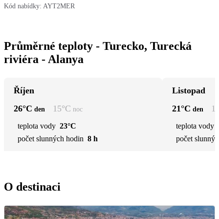
Kód nabídky:
AYT2MER
Průměrné teploty - Turecko, Turecká
riviéra - Alanya
Říjen
Listopad
26
°C
15
°C
21
°C
1
den
noc
den
teplota vody
23°C
teplota vody
počet slunných hodin
8 h
počet slunnýc
O destinaci