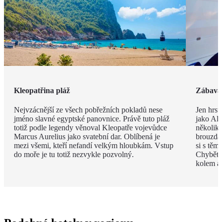
Kleopatřina pláž
Zábava 
Nejvzácnější ze všech pobřežních pokladů nese
Jen hrst
jméno slavné egyptské panovnice. Právě tuto pláž
jako Ala
totiž podle legendy věnoval Kleopatře vojevůdce
několik
Marcus Aurelius jako svatební dar. Oblíbená je
brouzdal
mezi všemi, kteří nefandí velkým hloubkám. Vstup
si s těm
do moře je tu totiž nezvykle pozvolný.
Chybět 
kolem a