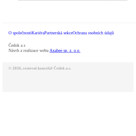
O společnosti
Kariéra
Partnerská sekce
Ochrana osobních údajů
Čedok a.s
Návrh a realizace webu
Axabee sp. z. o.o.
© 2026, cestovní kancelář Čedok a.s.