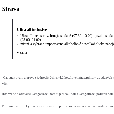
Strava
Ultra all inclusive
Ultra all inclusive zahrnuje snídaně (07:30–10:00), pozdní sníd
(23:00–24:00)
místní a vybrané importované alkoholické a nealkoholické nápoj
v ceně
Čas stravování a provoz jednotlivých prvků hotelové infrastruktury uvedenýc
vliv.
Informace o oficiální kategorizaci hotelu je v souladu s kategorizací používanou 
Polovina hvězdičky uvedená ve slovním popisu může označovat nadhodnocenou n