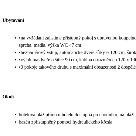
Ubytování
•
•na vyžádání zajistíme přístupný pokoj s upravenou koupelno
sprcha, madla, výška WC 47 cm
•
•bezbariérový vstup, automatické dveře šířky ≈ 120 cm, širo
•
•výtah má dveře o šířce 90 cm, kabina o rozměrech 120 x 1
•
•3 pokoje takového druhu s maximální obsazeností 2 dospěl
Okolí
•
hotelová pláž přímo u hotelu dostupná po chodníku, na pláži 
•
bazén zpřístupněný pomocí hydraulického křesla.