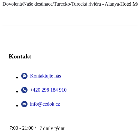
Dovolená
/
Naše destinace
/
Turecko
/
Turecká riviéra - Alanya
/
Hotel Me
Kontakt
Kontaktujte nás
+420 296 184 910
info@cedok.cz
7:00 - 21:00 /
7 dní v týdnu