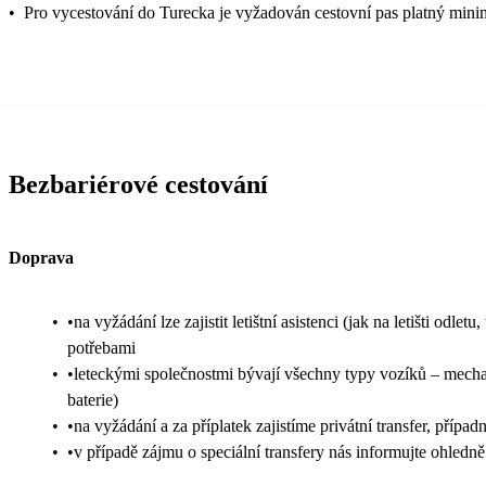
•
Pro vycestování do Turecka je vyžadován cestovní pas platný mini
Bezbariérové cestování
Doprava
•
•na vyžádání lze zajistit letištní asistenci (jak na letišti od
potřebami
•
•leteckými společnostmi bývají všechny typy vozíků – mechani
baterie)
•
•na vyžádání a za příplatek zajistíme privátní transfer, příp
•
•v případě zájmu o speciální transfery nás informujte ohled