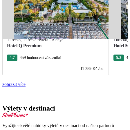
Turecko
,
Turecká riviéra - Alanya
Turecko
,
Hotel Q Premium
Hotel M
4.7
459 hodnocení zákazníků
5.2
41
11 289 Kč
/os.
zobrazit více
Výlety v destinaci
Využijte skvělé nabídky výletů v destinaci od našich partnerů