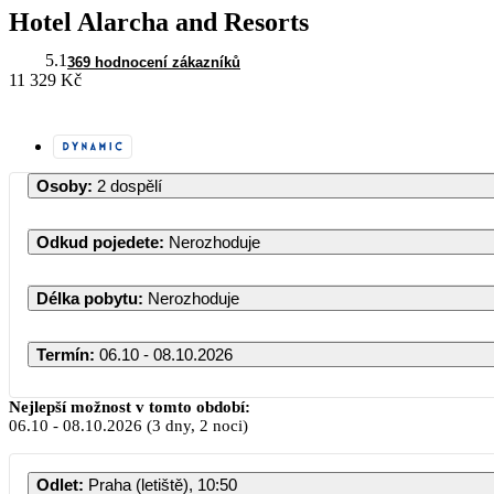
Hotel Alarcha and Resorts
5.1
369 hodnocení zákazníků
11 329 Kč
Osoby
:
2 dospělí
Odkud pojedete
:
Nerozhoduje
Délka pobytu
:
Nerozhoduje
Termín
:
06.10 - 08.10.2026
Nejlepší možnost v tomto období:
06.10
-
08.10.2026
(3 dny, 2 noci)
PO
Ú
Odlet
:
Praha (letiště), 10:50