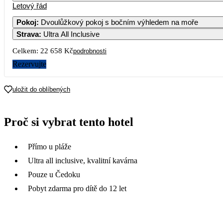
Letový řád
Pokoj
:
Dvoulůžkový pokoj s bočním výhledem na moře
Strava
:
Ultra All Inclusive
5
6
14 309
11 3
Celkem:
22 658 Kč
podrobnosti
12
1
Rezervujte
15 459
13 3
19
2
uložit do oblíbených
16 709
15 9
26
2
Proč si vybrat tento hotel
17 689
17 0
Přímo u pláže
Ultra all inclusive, kvalitní kavárna
Pouze u Čedoku
Pobyt zdarma pro dítě do 12 let