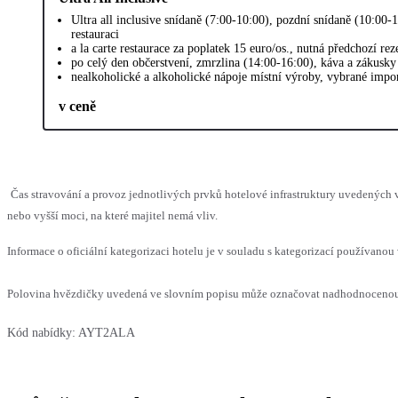
Ultra all inclusive snídaně (7:00-10:00), pozdní snídaně (10:00-
restauraci
a la carte restaurace za poplatek 15 euro/os., nutná předchozí rez
po celý den občerstvení, zmrzlina (14:00-16:00), káva a zákusky
nealkoholické a alkoholické nápoje místní výroby, vybrané impo
v ceně
Čas stravování a provoz jednotlivých prvků hotelové infrastruktury uvedenýc
nebo vyšší moci, na které majitel nemá vliv.
Informace o oficiální kategorizaci hotelu je v souladu s kategorizací používanou 
Polovina hvězdičky uvedená ve slovním popisu může označovat nadhodnocenou n
Kód nabídky:
AYT2ALA