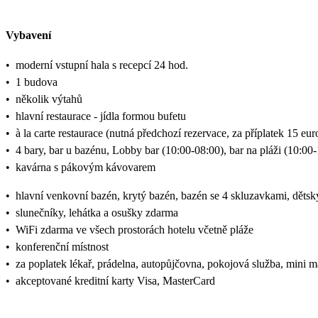
Vybavení
•
moderní vstupní hala s recepcí 24 hod.
•
1 budova
•
několik výtahů
•
hlavní restaurace - jídla formou bufetu
•
à la carte restaurace (nutná předchozí rezervace, za příplatek 15 eur
•
4 bary, bar u bazénu, Lobby bar (10:00-08:00), bar na pláži (10:00
•
kavárna s pákovým kávovarem
•
hlavní venkovní bazén, krytý bazén, bazén se 4 skluzavkami, dětsk
•
slunečníky, lehátka a osušky zdarma
•
WiFi zdarma ve všech prostorách hotelu včetně pláže
•
konferenční místnost
•
za poplatek lékař, prádelna, autopůjčovna, pokojová služba, mini m
•
akceptované kreditní karty Visa, MasterCard