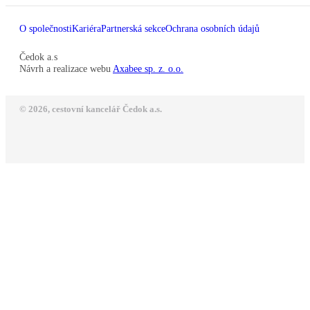
O společnosti
Kariéra
Partnerská sekce
Ochrana osobních údajů
Čedok a.s
Návrh a realizace webu
Axabee sp. z. o.o.
© 2026, cestovní kancelář Čedok a.s.