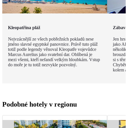
Kleopatřina pláž
Zábava 
Nejvzácnější ze všech pobřežních pokladů nese
Jen hrst
jméno slavné egyptské panovnice. Právě tuto pláž
jako Ala
totiž podle legendy věnoval Kleopatře vojevůdce
několik
Marcus Aurelius jako svatební dar. Oblíbená je
brouzdal
mezi všemi, kteří nefandí velkým hloubkám. Vstup
si s těm
do moře je tu totiž nezvykle pozvolný.
Chybět 
kolem a
Podobné hotely v regionu