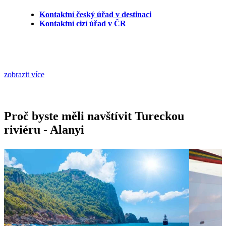
Kontaktní český úřad v destinaci
Kontaktní cizí úřad v ČR
zobrazit více
Proč byste měli navštívit Tureckou
riviéru - Alanyi