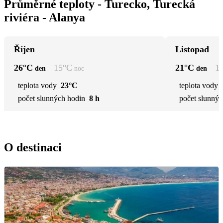
Průměrné teploty - Turecko, Turecká
riviéra - Alanya
Říjen
Listopad
26
°C
15
°C
21
°C
1
den
noc
den
teplota vody
23°C
teplota vody
počet slunných hodin
8 h
počet slunnýc
O destinaci