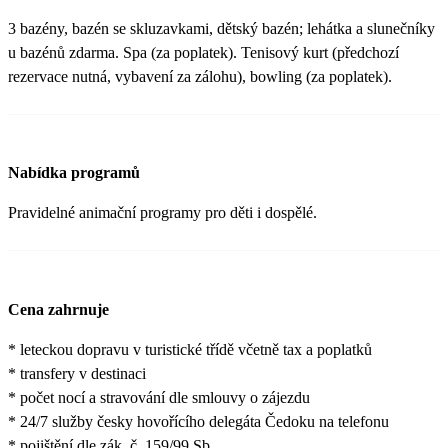
3 bazény, bazén se skluzavkami, dětský bazén; lehátka a slunečníky
u bazénů zdarma. Spa (za poplatek). Tenisový kurt (předchozí
rezervace nutná, vybavení za zálohu), bowling (za poplatek).
Nabídka programů
Pravidelné animační programy pro děti i dospělé.
Cena zahrnuje
* leteckou dopravu v turistické třídě včetně tax a poplatků
* transfery v destinaci
* počet nocí a stravování dle smlouvy o zájezdu
* 24/7 služby česky hovořícího delegáta Čedoku na telefonu
* pojištění dle zák. č. 159/99 Sb.