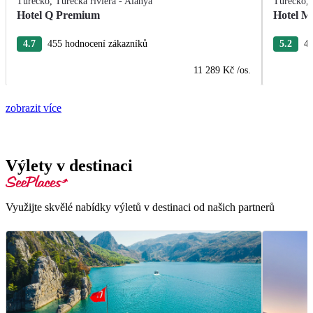
Turecko
,
Turecká riviéra - Alanya
Turecko
,
Hotel Q Premium
Hotel M
4.7
455 hodnocení zákazníků
5.2
40
11 289 Kč
/os.
zobrazit více
Výlety v destinaci
Využijte skvělé nabídky výletů v destinaci od našich partnerů