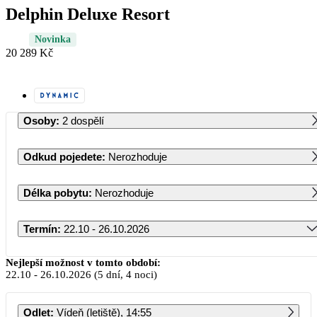
Delphin Deluxe Resort
Novinka
20 289 Kč
Osoby
:
2 dospělí
Odkud pojedete
:
Nerozhoduje
Délka pobytu
:
Nerozhoduje
Termín
:
22.10 - 26.10.2026
Říjen 2026
Nejlepší možnost v tomto období:
22.10
-
26.10.2026
(5 dní, 4 noci)
PO
ÚT
ST
ČT
PÁ
SO
NE
Odlet
:
Vídeň (letiště), 14:55