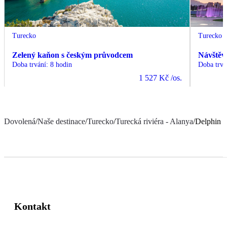
Turecko
Turecko
Zelený kaňon s českým průvodcem
Návštěv
Doba trvání
:
8 hodin
Doba trvá
1 527 Kč
/os.
Dovolená
/
Naše destinace
/
Turecko
/
Turecká riviéra - Alanya
/
Delphin D
Kontakt