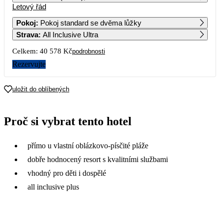
Letový řád
1
2
3
4
Pokoj
:
Pokoj standard se dvěma lůžky
Strava
:
All Inclusive Ultra
5
6
7
8
9
10
11
21 079
Celkem:
40 578 Kč
podrobnosti
12
13
14
15
16
17
18
Rezervujte
22 099
20 879
20 379
20 669
21 539
20 959
19
20
21
22
23
24
25
uložit do oblíbených
20 669
21 969
21 059
20 289
23 119
32 769
21 199
26
27
28
29
30
31
Proč si vybrat tento hotel
25 659
26 519
23 499
přímo u vlastní oblázkovo-písčité pláže
dobře hodnocený resort s kvalitními službami
vhodný pro děti i dospělé
all inclusive plus