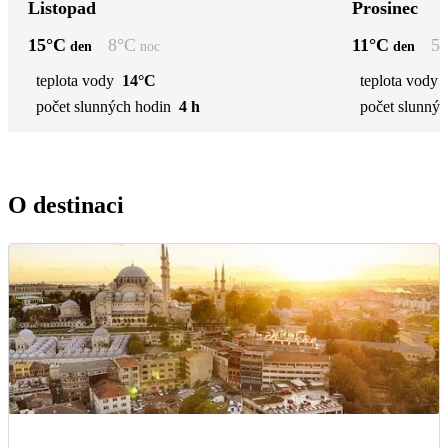
Listopad
Prosinec
15
°C
8
°C
11
°C
5
den
noc
den
teplota vody
14°C
teplota vody
počet slunných hodin
4 h
počet slunnýc
O destinaci