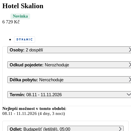
Hotel Skalion
Novinka
6 729 Kč
Osoby
:
2 dospělí
Odkud pojedete
:
Nerozhoduje
Délka pobytu
:
Nerozhoduje
Termín
:
08.11 - 11.11.2026
Listopad 2026
Nejlepší možnost v tomto období:
08.11
-
11.11.2026
(4 dny, 3 noci)
PO
ÚT
ST
ČT
PÁ
SO
NE
Odlet
:
Budapešť (letiště), 05:00