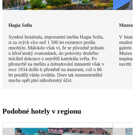
Hagia Sofia
Muzea
Symbol Instabulu, impozantní mešita Hagia Sofia,
V Istanb
si za svých více než 1 500 let existence prošla
modernou
mnohým. Málokdo však ví, že se původně jednalo
galerie.
o křesťanský svatostánek, do poloviny druhého
Muzea s
tisícíletí dokonce o největší katedrálu světa. Po
inspira
přestavbě na mešitu a dobudování minaretů však v
navrhl 
roce 1934 došlo k přeměně na muzeum, což o 86
let později vláda zvrátila. Dnes tak monumentální
stavba opět plní náboženský účel.
Podobné hotely v regionu