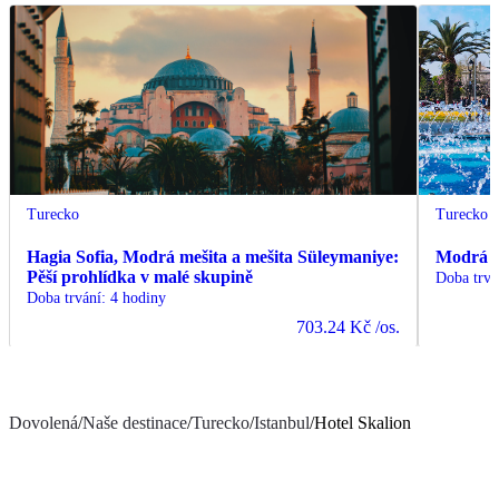
Turecko
Turecko
Hagia Sofia, Modrá mešita a mešita Süleymaniye:
Modrá m
Pěší prohlídka v malé skupině
Doba trvá
Doba trvání
:
4 hodiny
703.24 Kč
/os.
Dovolená
/
Naše destinace
/
Turecko
/
Istanbul
/
Hotel Skalion