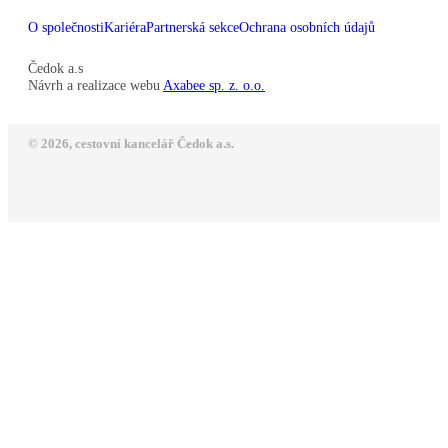
O společnosti
Kariéra
Partnerská sekce
Ochrana osobních údajů
Čedok a.s
Návrh a realizace webu
Axabee sp. z. o.o.
© 2026, cestovní kancelář Čedok a.s.