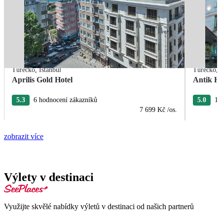
Turecko
,
Istanbul
Turecko
,
Aprilis Gold Hotel
Antik Ho
5.3
6 hodnocení zákazníků
5.0
11
7 699 Kč
/os.
zobrazit více
Výlety v destinaci
Využijte skvělé nabídky výletů v destinaci od našich partnerů