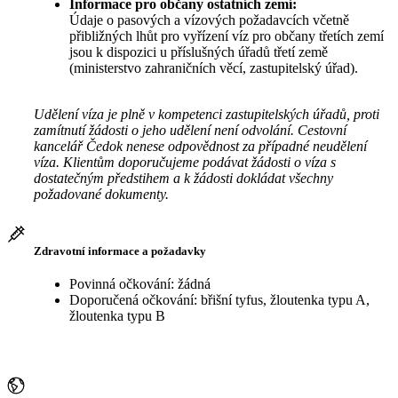
Informace pro občany ostatních zemí:
Údaje o pasových a vízových požadavcích včetně
přibližných lhůt pro vyřízení víz pro občany třetích zemí
jsou k dispozici u příslušných úřadů třetí země
(ministerstvo zahraničních věcí, zastupitelský úřad).
Udělení víza je plně v kompetenci zastupitelských úřadů, proti
zamítnutí žádosti o jeho udělení není odvolání. Cestovní
kancelář Čedok nenese odpovědnost za případné neudělení
víza. Klientům doporučujeme podávat žádosti o víza s
dostatečným předstihem a k žádosti dokládat všechny
požadované dokumenty.
Zdravotní informace a požadavky
Povinná očkování: žádná
Doporučená očkování: břišní tyfus, žloutenka typu A,
žloutenka typu B