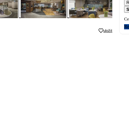
S
Ce
Re
uložit