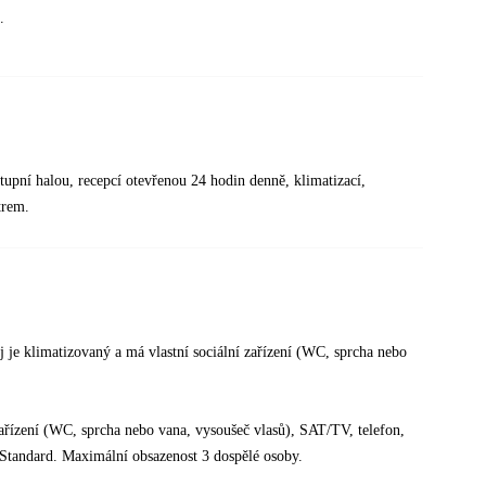
.
upní halou, recepcí otevřenou 24 hodin denně, klimatizací,
trem.
je klimatizovaný a má vlastní sociální zařízení (WC, sprcha nebo
.
 zařízení (WC, sprcha nebo vana, vysoušeč vlasů), SAT/TV, telefon,
j Standard. Maximální obsazenost 3 dospělé osoby.