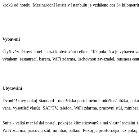
kroků od hotelu. Mezinárodní letiště v Istanbulu je vzdáleno cca 34 kilometrů
Vybavení
Čtyřhvězdičkový hotel nabízí k ubytování celkem 107 pokojů a je vybaven vst
výtahem, restaurací, barem, WiFi zdarma, úschovnou zavazadel, business cen
Ubytování
Dvoulůžkový pokoj Standard - manželská postel nebo 2 oddělená lůžka, pokoj 
vana, vysoušeč vlasů), SAT/TV, telefon, WiFi zdarma, pracovní stůl, minibar
Suita - velká manželská postel, pokoj je klimatizovaný a má vlastní sociální
WiFi zdarma, pracovní stůl, minibar, balkon. Pokoj je prostornější než poko