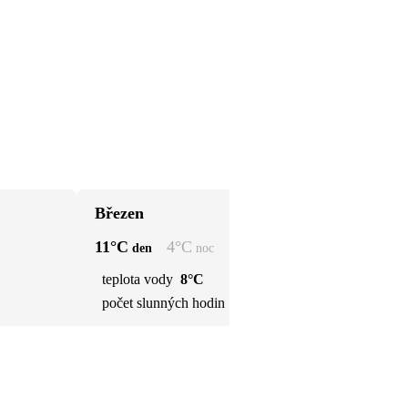
Březen
D
11
°C
4
°C
17
den
noc
teplota vody
8°C
t
počet slunných hodin
5 h
p