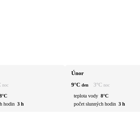
Únor
C
9
°C
3
°C
noc
den
noc
8°C
teplota vody
8°C
h hodin
3 h
počet slunných hodin
3 h