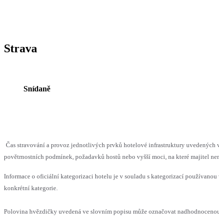
Strava
Snídaně
Čas stravování a provoz jednotlivých prvků hotelové infrastruktury uvedenýc
povětrnostních podmínek, požadavků hostů nebo vyšší moci, na které majitel nem
Informace o oficiální kategorizaci hotelu je v souladu s kategorizací používanou 
konkrétní kategorie.
Polovina hvězdičky uvedená ve slovním popisu může označovat nadhodnocenou n