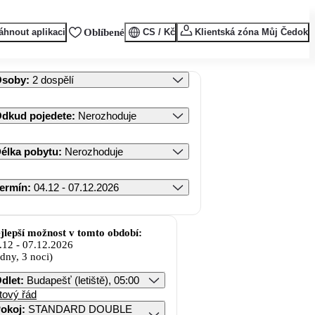
áhnout aplikaci
Oblíbené
CS / Kč
Klientská zóna Můj Čedok
Osoby
:
2 dospělí
dkud pojedete
:
Nerozhoduje
élka pobytu
:
Nerozhoduje
ermín
:
04.12 - 07.12.2026
jlepší možnost v tomto období:
.12
-
07.12.2026
 dny, 3 noci)
dlet
:
Budapešť (letiště), 05:00
tový řád
okoj
:
STANDARD DOUBLE