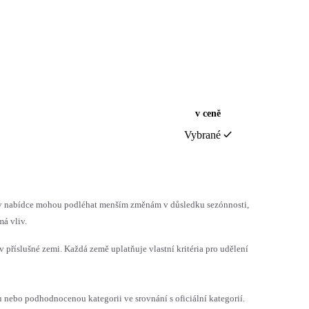
v ceně
Vybrané
h v nabídce mohou podléhat menším změnám v důsledku sezónnosti,
á vliv.
v příslušné zemi. Každá země uplatňuje vlastní kritéria pro udělení
ebo podhodnocenou kategorii ve srovnání s oficiální kategorií.