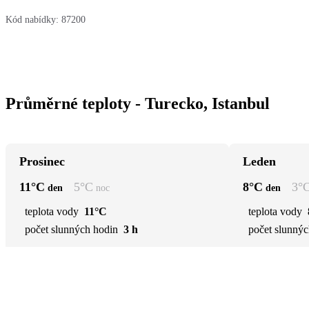
Kód nabídky:
87200
Průměrné teploty - Turecko, Istanbul
Prosinec
Leden
11
°C
5
°C
8
°C
3
°
den
noc
den
teplota vody
11°C
teplota vody
počet slunných hodin
3 h
počet slunnýc