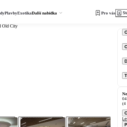
zdy
Plavby
Exotika
Další nabídka
Pro vás
St
l Old City
O
D
T
Ne
04
(4
O
Le
P