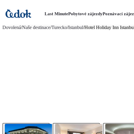
Last Minute
Pobytové zájezdy
Poznávací záje
více fotografií (19)
Dovolená
/
Naše destinace
/
Turecko
/
Istanbul
/
Hotel Holiday Inn Istanbu