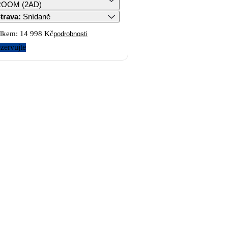
ROOM (2AD)
trava
:
Snídaně
lkem:
14 998 Kč
podrobnosti
zervujte