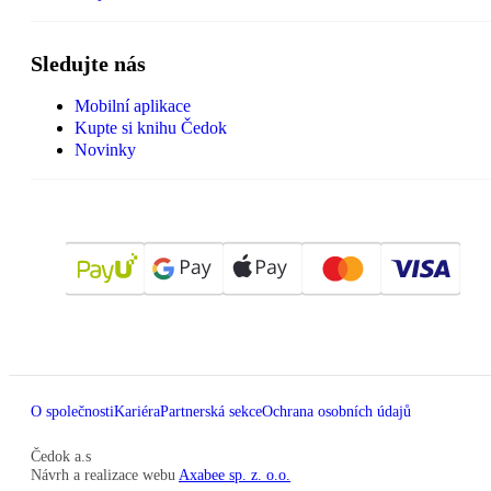
Sledujte nás
Mobilní aplikace
Kupte si knihu Čedok
Novinky
O společnosti
Kariéra
Partnerská sekce
Ochrana osobních údajů
Čedok a.s
Návrh a realizace webu
Axabee sp. z. o.o.