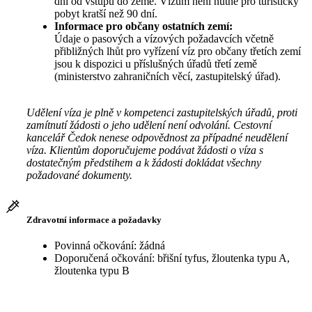
dní od vstupu do země. Vízum není nutné pro turistický
pobyt kratší než 90 dní.
Informace pro občany ostatních zemí:
Údaje o pasových a vízových požadavcích včetně
přibližných lhůt pro vyřízení víz pro občany třetích zemí
jsou k dispozici u příslušných úřadů třetí země
(ministerstvo zahraničních věcí, zastupitelský úřad).
Udělení víza je plně v kompetenci zastupitelských úřadů, proti
zamítnutí žádosti o jeho udělení není odvolání. Cestovní
kancelář Čedok nenese odpovědnost za případné neudělení
víza. Klientům doporučujeme podávat žádosti o víza s
dostatečným předstihem a k žádosti dokládat všechny
požadované dokumenty.
Zdravotní informace a požadavky
Povinná očkování: žádná
Doporučená očkování: břišní tyfus, žloutenka typu A,
žloutenka typu B