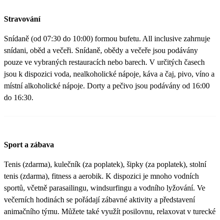
Stravování
Snídaně (od 07:30 do 10:00) formou bufetu. All inclusive zahrnuje
snídani, oběd a večeři. Snídaně, obědy a večeře jsou podávány
pouze ve vybraných restauracích nebo barech. V určitých časech
jsou k dispozici voda, nealkoholické nápoje, káva a čaj, pivo, víno a
místní alkoholické nápoje. Dorty a pečivo jsou podávány od 16:00
do 16:30.
Sport a zábava
Tenis (zdarma), kulečník (za poplatek), šipky (za poplatek), stolní
tenis (zdarma), fitness a aerobik. K dispozici je mnoho vodních
sportů, včetně parasailingu, windsurfingu a vodního lyžování. Ve
večerních hodinách se pořádají zábavné aktivity a představení
animačního týmu. Můžete také využít posilovnu, relaxovat v turecké