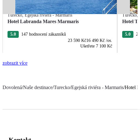
Turecko
,
Egejská riviéra - Marmaris
Turecko
,
Hotel Labranda Mares Marmaris
Hotel T
5.0
147 hodnocení zákazníků
5.0
20
23 590 Kč
16 490 Kč
/os.
Ušetřete
7 100 Kč
zobrazit více
Dovolená
/
Naše destinace
/
Turecko
/
Egejská riviéra - Marmaris
/
Hotel M
Kontakt