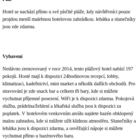
Hotel se nachází přímo u své písčité pláže, kdy návštěvníci pouze
projdou menší malebnou hotelovou zahrádkou. lehátka a slunečníky
jsou zde zdarma.
Vybavení
Nedávno zrenovovaný v roce 2014, tento plážový hotel nabízí 197
pokojů. Hosté mají k dispozici 24hodinovou recepcí, lobby,
klimatizaci, kadeřnictví, mini market a několik dalších obchodů. Pro
stravování je zde snack bar a celkem tři bary, kde si můžete
vychutnat příjemné posezení. WiFi je k dispozici zdarma. Pokojová
služba, prádelna/žehlení a lékařská služba jsou k dispozici za
poplatek. V hotelovém venkovním areálu najdete bazén obklopený
malou zahradou, kde si můžete užít klidnou atmosféru. Slunečníky a
lehátka jsou k dispozici zdarma, a osvěžující nápoje si můžete
vychutnat přímo u bazénového baru.