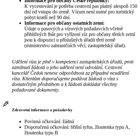
Informace pro občany České republiky:
K vycestování je potřeba cestovní pas platný alespoň 150
dní od vstupu do země. Vízum není nutné pro turistický
pobyt kratší než 90 dní.
Informace pro občany ostatních zemí:
Údaje o pasových a vízových požadavcích včetně
přibližných lhůt pro vyřízení víz pro občany třetích zemí
jsou k dispozici u příslušných úřadů třetí země
(ministerstvo zahraničních věcí, zastupitelský úřad).
Udělení víza je plně v kompetenci zastupitelských úřadů, proti
zamítnutí žádosti o jeho udělení není odvolání. Cestovní
kancelář Čedok nenese odpovědnost za případné neudělení
víza. Klientům doporučujeme podávat žádosti o víza s
dostatečným předstihem a k žádosti dokládat všechny
požadované dokumenty.
Zdravotní informace a požadavky
Povinná očkování: žádná
Doporučená očkování: břišní tyfus, žloutenka typu A,
žloutenka typu B