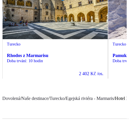
Turecko
Turecko
Rhodos z Marmarisu
Pamukka
Doba trvání
:
10 hodin
Doba trvá
2 402 Kč
/os.
Dovolená
/
Naše destinace
/
Turecko
/
Egejská riviéra - Marmaris
/
Hotel I