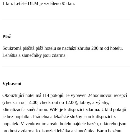
1 km. Letiště DLM je vzdáleno 95 km.
Pláž
Soukromá písčítá pláž hotelu se nachází zhruba 200 m od hotelu.
Lehátka a slunečníky jsou zdarma.
Vybavení
Okouzlující hotel má 114 pokojů. Je vybaven 24hodinovou recepcí
(check-in od 14:00, check-out do 12:00), lobby, 2 výtahy,
klimatizací a směnárnou. WiFi je k dispozici zdarma. Úklid pokojů
je bez poplatku. Prádelna a lékařské služby jsou k dispozici za
poplatek. V venkovním areálu hotelu najdete bazén, u kterého jsou
pro hosty zdarma k dispozici lehátka a slunečníky. Bar u bazénu