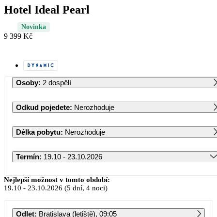
Hotel Ideal Pearl
Novinka
9 399 Kč
Osoby
:
2 dospělí
Odkud pojedete
:
Nerozhoduje
Délka pobytu
:
Nerozhoduje
Termín
:
19.10 - 23.10.2026
Říjen 2026
Nejlepší možnost v tomto období:
19.10
-
23.10.2026
(5 dní, 4 noci)
PO
ÚT
ST
ČT
PÁ
SO
NE
Odlet
:
Bratislava (letiště), 09:05