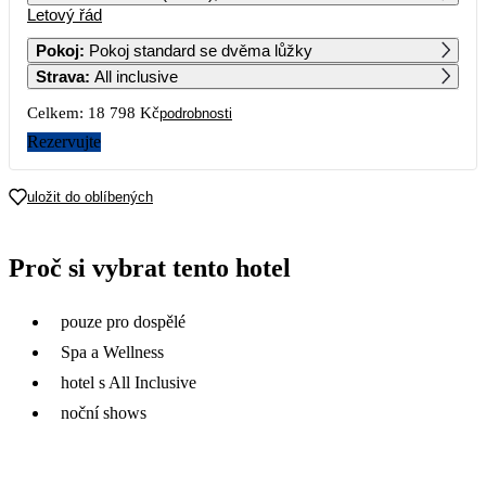
Letový řád
1
2
3
4
10 479
Pokoj
:
Pokoj standard se dvěma lůžky
Strava
:
All inclusive
5
6
7
8
9
10
11
12 599
10 409
Celkem:
18 798 Kč
podrobnosti
12
13
14
15
16
17
18
Rezervujte
12 289
10 199
19
20
21
22
23
24
25
uložit do oblíbených
9 399
26
27
28
29
30
31
Proč si vybrat tento hotel
pouze pro dospělé
Spa a Wellness
hotel s All Inclusive
noční shows