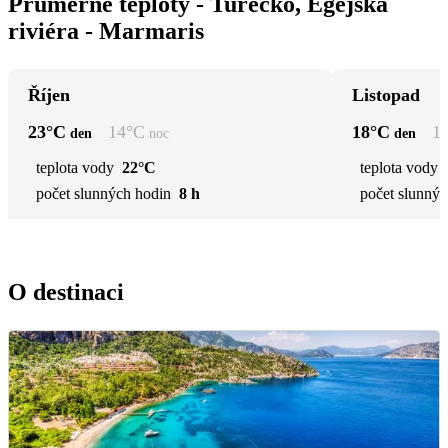
Průměrné teploty - Turecko, Egejská
riviéra - Marmaris
Říjen
Listopad
23
°C
14
°C
18
°C
1
den
noc
den
teplota vody
22°C
teplota vody
počet slunných hodin
8 h
počet slunnýc
O destinaci