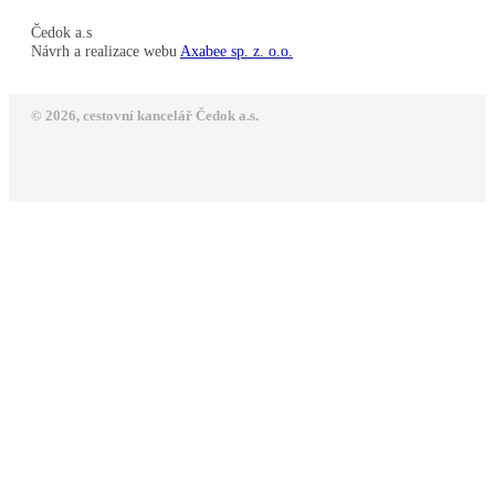
Čedok a.s
Návrh a realizace webu
Axabee sp. z. o.o.
© 2026, cestovní kancelář Čedok a.s.