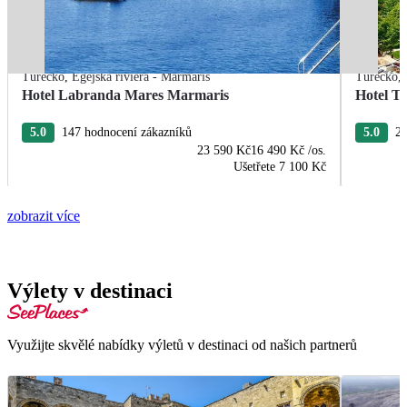
Turecko
,
Egejská riviéra - Marmaris
Turecko
,
Hotel Labranda Mares Marmaris
Hotel T
5.0
147 hodnocení zákazníků
5.0
20
23 590 Kč
16 490 Kč
/os.
Ušetřete
7 100 Kč
zobrazit více
Výlety v destinaci
Využijte skvělé nabídky výletů v destinaci od našich partnerů