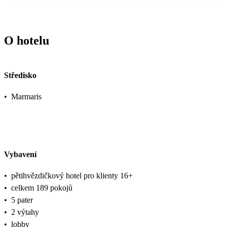
O hotelu
Středisko
•
Marmaris
Vybavení
•
pětihvězdičkový hotel pro klienty 16+
•
celkem 189 pokojů
•
5 pater
•
2 výtahy
•
lobby