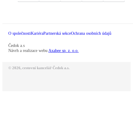
O společnosti
Kariéra
Partnerská sekce
Ochrana osobních údajů
Čedok a.s
Návrh a realizace webu
Axabee sp. z. o.o.
© 2026, cestovní kancelář Čedok a.s.