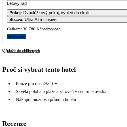
Letový řád
1
2
3
18 390
Pokoj
:
Dvoulůžkový pokoj, výhled do okolí
Strava
:
Ultra All inclusive
5
6
7
8
9
10
Celkem:
36 780 Kč
podrobnosti
12
13
14
15
16
17
Rezervujte
19
20
21
22
23
24
uložit do oblíbených
26
27
28
29
30
31
Proč si vybrat tento hotel
Pouze pro dospělé 16+
Skvělá poloha u pláže a zároveň v centru letoviska
Nákupní možnosti přímo u hotelu
Recenze