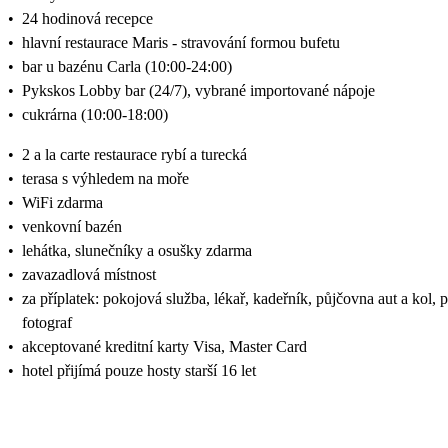
•
24 hodinová recepce
•
hlavní restaurace Maris - stravování formou bufetu
•
bar u bazénu Carla (10:00-24:00)
•
Pykskos Lobby bar (24/7), vybrané importované nápoje
•
cukrárna (10:00-18:00)
•
2 a la carte restaurace rybí a turecká
•
terasa s výhledem na moře
•
WiFi zdarma
•
venkovní bazén
•
lehátka, slunečníky a osušky zdarma
•
zavazadlová místnost
•
za příplatek: pokojová služba, lékař, kadeřník, půjčovna aut a kol,
fotograf
•
akceptované kreditní karty Visa, Master Card
•
hotel přijímá pouze hosty starší 16 let