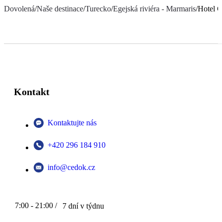
Dovolená
/
Naše destinace
/
Turecko
/
Egejská riviéra - Marmaris
/
Hotel C
Kontakt
Kontaktujte nás
+420 296 184 910
info@cedok.cz
7:00 - 21:00 /
7 dní v týdnu