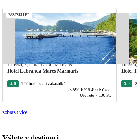
BESTSELLER
Turecko
,
Egejská riviéra - Marmaris
Turecko
,
Hotel Labranda Mares Marmaris
Hotel T
5.0
147 hodnocení zákazníků
5.0
20
23 590 Kč
16 490 Kč
/os.
Ušetřete
7 100 Kč
zobrazit více
Výlety v destinaci