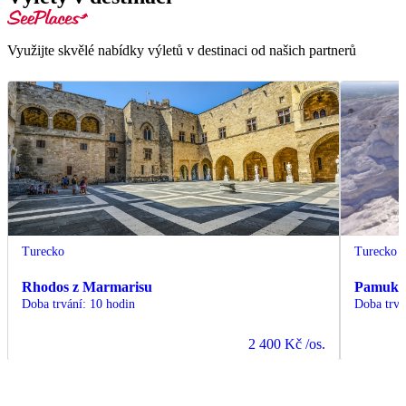
Využijte skvělé nabídky výletů v destinaci od našich partnerů
Turecko
Turecko
Rhodos z Marmarisu
Pamukka
Doba trvání
:
10 hodin
Doba trvá
2 400 Kč
/os.