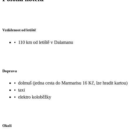
Vzdálenost od letiště
•
110 km od letiště v Dalamanu
Doprava
•
dolmuš (jedna cesta do Marmarisu 16 Kč, lze hradit kartou)
•
taxi
•
elektro koloběžky
Okolí