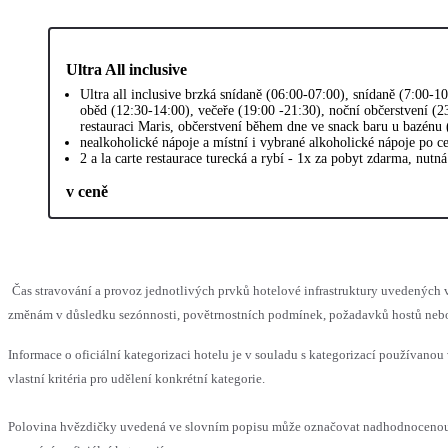
Ultra All inclusive
Ultra all inclusive brzká snídaně (06:00-07:00), snídaně (7:00-1
oběd (12:30-14:00), večeře (19:00 -21:30), noční občerstvení (
restauraci Maris, občerstvení během dne ve snack baru u bazénu
nealkoholické nápoje a místní i vybrané alkoholické nápoje po c
2 a la carte restaurace turecká a rybí - 1x za pobyt zdarma, nutn
v ceně
Čas stravování a provoz jednotlivých prvků hotelové infrastruktury uvedenýc
změnám v důsledku sezónnosti, povětrnostních podmínek, požadavků hostů nebo v
Informace o oficiální kategorizaci hotelu je v souladu s kategorizací používanou
vlastní kritéria pro udělení konkrétní kategorie.
Polovina hvězdičky uvedená ve slovním popisu může označovat nadhodnoceno