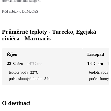
srovnání s oficiální kategorií.
Kód nabídky:
DLM2CAS
Průměrné teploty - Turecko, Egejská
riviéra - Marmaris
Říjen
Listopad
23
°C
14
°C
18
°C
1
den
noc
den
teplota vody
22°C
teplota vody
počet slunných hodin
8 h
počet slunnýc
O destinaci