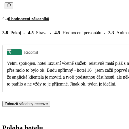
4.5
6 hodnocení zákazníků
3.8
Pokoj
4.5
Strava
4.5
Hodnocení personálu
3.3
Anima
6
Radomil
Velmi spokojen, hotel luxusní včetně služeb, relativně malá pláž s
přes molo to bylo ok. Budu upřímný - hotel 16+ jsem zažil poprvé 
že anglická klientela je movitá a tvoří podstatnou část hostů, ale ně
to patřilo a ne vždy to je příjemné. Jinak ok, týden je ideální.
Zobrazit všechny recenze
Poloha hotelu