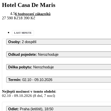
Hotel Casa De Maris
4.5
6 hodnocení zákazníků
27 590 Kč
18 390 Kč
LAST MINUTE
Osoby
:
2 dospělí
Odkud pojedete
:
Nerozhoduje
Délka pobytu
:
Nerozhoduje
Termín
:
02.10 - 09.10.2026
Říjen 2026
Nejlepší možnost v tomto období:
02.10
-
09.10.2026
(8 dní, 7 nocí)
PO
ÚT
ST
ČT
PÁ
SO
Odlet
:
Praha (letiště), 18:50