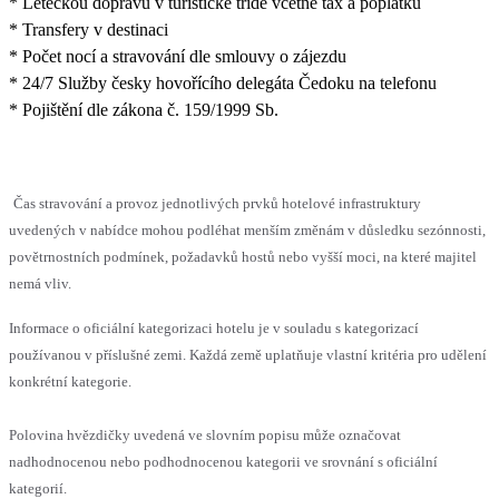
* Leteckou dopravu v turistické třídě včetně tax a poplatků
* Transfery v destinaci
* Počet nocí a stravování dle smlouvy o zájezdu
* 24/7 Služby česky hovořícího delegáta Čedoku na telefonu
* Pojištění dle zákona č. 159/1999 Sb.
Čas stravování a provoz jednotlivých prvků hotelové infrastruktury
uvedených v nabídce mohou podléhat menším změnám v důsledku sezónnosti,
povětrnostních podmínek, požadavků hostů nebo vyšší moci, na které majitel
nemá vliv.
Informace o oficiální kategorizaci hotelu je v souladu s kategorizací
používanou v příslušné zemi. Každá země uplatňuje vlastní kritéria pro udělení
konkrétní kategorie.
Polovina hvězdičky uvedená ve slovním popisu může označovat
nadhodnocenou nebo podhodnocenou kategorii ve srovnání s oficiální
kategorií.