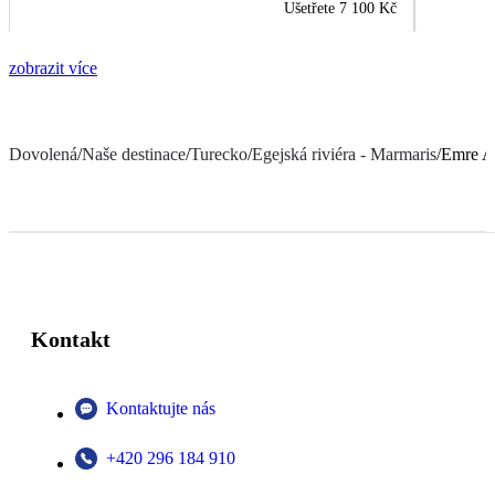
Ušetřete
7 100 Kč
zobrazit více
Dovolená
/
Naše destinace
/
Turecko
/
Egejská riviéra - Marmaris
/
Emre A
Kontakt
Kontaktujte nás
+420 296 184 910