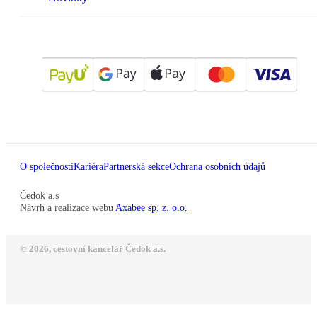
O společnosti
Kariéra
Partnerská sekce
Ochrana osobních údajů
Čedok a.s
Návrh a realizace webu
Axabee sp. z. o.o.
© 2026, cestovní kancelář Čedok a.s.