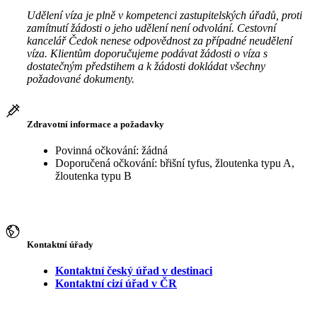
Udělení víza je plně v kompetenci zastupitelských úřadů, proti
zamítnutí žádosti o jeho udělení není odvolání. Cestovní
kancelář Čedok nenese odpovědnost za případné neudělení
víza. Klientům doporučujeme podávat žádosti o víza s
dostatečným předstihem a k žádosti dokládat všechny
požadované dokumenty.
Zdravotní informace a požadavky
Povinná očkování: žádná
Doporučená očkování: břišní tyfus, žloutenka typu A,
žloutenka typu B
Kontaktní úřady
Kontaktní český úřad v destinaci
Kontaktní cizí úřad v ČR