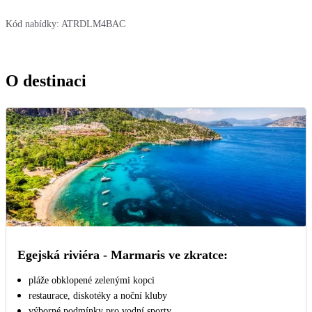
Kód nabídky:
ATRDLM4BAC
O destinaci
Egejská riviéra - Marmaris ve zkratce:
pláže obklopené zelenými kopci
restaurace, diskotéky a noční kluby
výborné podmínky pro vodní sporty