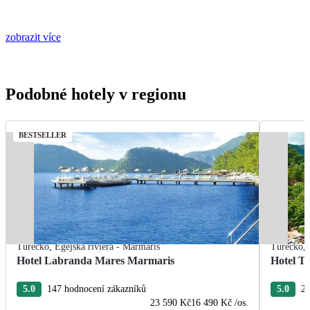
zobrazit více
Podobné hotely v regionu
BESTSELLER
Turecko
,
Egejská riviéra - Marmaris
Turecko
,
Hotel Labranda Mares Marmaris
Hotel T
5.0
147 hodnocení zákazníků
5.0
20
23 590 Kč
16 490 Kč
/os.