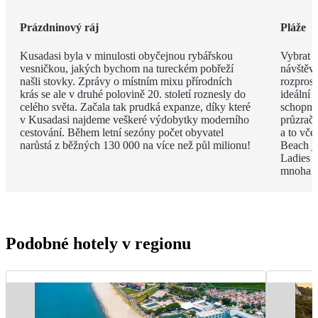
Prázdninový ráj
Pláže
Kusadasi byla v minulosti obyčejnou rybářskou
Vybrat j
vesničkou, jakých bychom na tureckém pobřeží
návštěvu
našli stovky. Zprávy o místním mixu přírodních
rozpros
krás se ale v druhé polovině 20. století roznesly do
ideální 
celého světa. Začala tak prudká expanze, díky které
schopni 
v Kusadasi najdeme veškeré výdobytky moderního
průzračn
cestování. Během letní sezóny počet obyvatel
a to vče
narůstá z běžných 130 000 na více než půl milionu!
Beach je
Ladies B
mnoha p
Podobné hotely v regionu