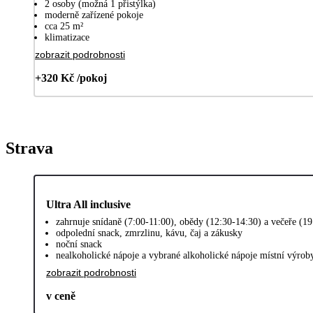
2 osoby (možná 1 přistýlka)
moderně zařízené pokoje
cca 25 m²
klimatizace
zobrazit podrobnosti
+320 Kč /pokoj
Strava
Ultra All inclusive
zahrnuje snídaně (7:00-11:00), obědy (12:30-14:30) a večeře (1
odpolední snack, zmrzlinu, kávu, čaj a zákusky
noční snack
nealkoholické nápoje a vybrané alkoholické nápoje místní výrob
zobrazit podrobnosti
v ceně