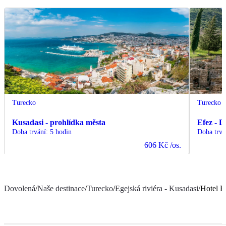
Turecko
Turecko
Kusadasi - prohlídka města
Efez - D
Doba trvání
:
5 hodin
Doba trvá
606 Kč
/os.
Dovolená
/
Naše destinace
/
Turecko
/
Egejská riviéra - Kusadasi
/
Hotel P