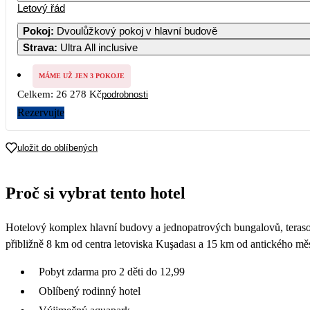
Letový řád
Pokoj
:
Dvoulůžkový pokoj v hlavní budově
Strava
:
Ultra All inclusive
MÁME UŽ JEN 3 POKOJE
Celkem:
26 278 Kč
podrobnosti
Rezervujte
uložit do oblíbených
Proč si vybrat tento hotel
Hotelový komplex hlavní budovy a jednopatrových bungalovů, terasovi
přibližně 8 km od centra letoviska Kuşadası a 15 km od antického mě
Pobyt zdarma pro 2 děti do 12,99
Oblíbený rodinný hotel