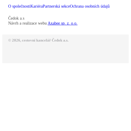
O společnosti
Kariéra
Partnerská sekce
Ochrana osobních údajů
Čedok a.s
Návrh a realizace webu
Axabee sp. z. o.o.
© 2026, cestovní kancelář Čedok a.s.