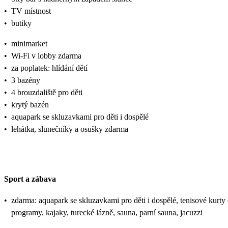
•
TV místnost
•
butiky
•
minimarket
•
Wi-Fi v lobby zdarma
•
za poplatek: hlídání dětí
•
3 bazény
•
4 brouzdaliště pro děti
•
krytý bazén
•
aquapark se skluzavkami pro děti i dospělé
•
lehátka, slunečníky a osušky zdarma
Sport a zábava
•
zdarma: aquapark se skluzavkami pro děti i dospělé, tenisové kurty (
programy, kajaky, turecké lázně, sauna, parní sauna, jacuzzi