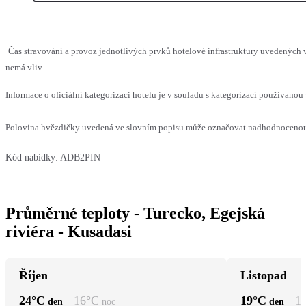
Čas stravování a provoz jednotlivých prvků hotelové infrastruktury uvedených
nemá vliv.
Informace o oficiální kategorizaci hotelu je v souladu s kategorizací používanou 
Polovina hvězdičky uvedená ve slovním popisu může označovat nadhodnocenou n
Kód nabídky:
ADB2PIN
Průměrné teploty - Turecko, Egejská
riviéra - Kusadasi
Říjen
Listopad
24
°C
16
°C
19
°C
1
den
noc
den