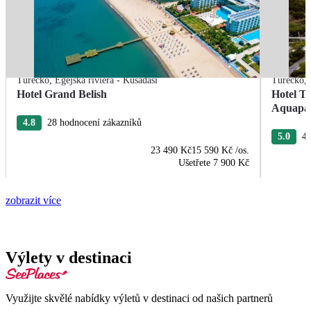
Turecko
,
Egejská riviéra - Kusadasi
Turecko
,
Hotel Grand Belish
Hotel T
Aquapa
4.8
28 hodnocení zákazníků
5.0
4 
23 490 Kč
15 590 Kč
/os.
Ušetřete
7 900 Kč
zobrazit více
Výlety v destinaci
Využijte skvělé nabídky výletů v destinaci od našich partnerů