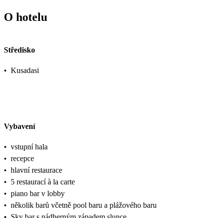
O hotelu
Středisko
•
Kusadasi
Vybavení
•
vstupní hala
•
recepce
•
hlavní restaurace
•
5 restaurací à la carte
•
piano bar v lobby
•
několik barů včetně pool baru a plážového baru
•
Sky bar s nádherným západem slunce