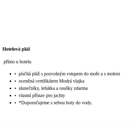
Hotelová pláž
přímo u hotelu
•
písčitá pláž s pozvolným vstupem do moře a s molem
•
oceněná certifikátem Modrá vlajka
•
slunečníky, lehátka a osušky zdarma
•
vlastní přístav pro jachty
•
*Doporučujeme s sebou boty do vody.