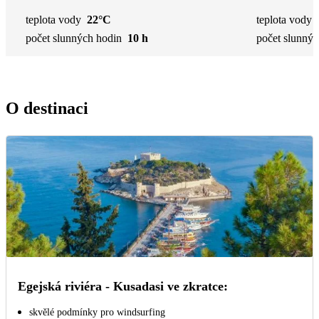
teplota vody
22°C
teplota vody
počet slunných hodin
10 h
počet slunnýc
O destinaci
Egejská riviéra - Kusadasi ve zkratce:
skvělé podmínky pro windsurfing