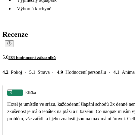
Výjimečný aquapark
Výborná kuchyně
Recenze
5.0
284 hodnocení zákazníků
4.2
Pokoj
5.1
Strava
4.9
Hodnocení personálu
4.1
Anima
3
Eliška
Hotel je umístěn ve srázu, každodenní šlapání schodů 3x denně nen
zkušenost je málo lehátek na pláži a u bazénu. Co naopak musím v
problém, vše zařídil a i jeho znalosti jsou na maximální úrovni. Celk