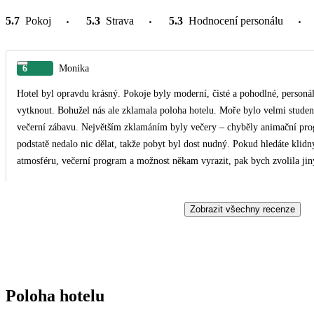
5.7
Pokoj
5.3
Strava
5.3
Hodnocení personálu
6
Monika
Hotel byl opravdu krásný. Pokoje byly moderní, čisté a pohodlné, personá
vytknout. Bohužel nás ale zklamala poloha hotelu. Moře bylo velmi stude
večerní zábavu. Největším zklamáním byly večery – chyběly animační prog
podstatě nedalo nic dělat, takže pobyt byl dost nudný. Pokud hledáte klidný
atmosféru, večerní program a možnost někam vyrazit, pak bych zvolila jin
Zobrazit všechny recenze
Poloha hotelu