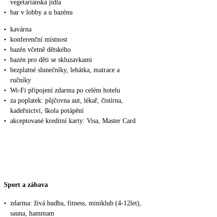
vegetariánská jídla
•
bar v lobby a u bazénu
•
kavárna
•
konferenční místnost
•
bazén včetně dětského
•
bazén pro děti se skluzavkami
•
bezplatné slunečníky, lehátka, matrace a
ručníky
•
Wi-Fi připojení zdarma po celém hotelu
•
za poplatek: půjčovna aut, lékař, čistírna,
kadeřnictví, škola potápění
•
akceptované kreditní karty: Visa, Master Card
Sport a zábava
•
zdarma: živá hudba, fitness, miniklub (4-12let),
sauna, hammam