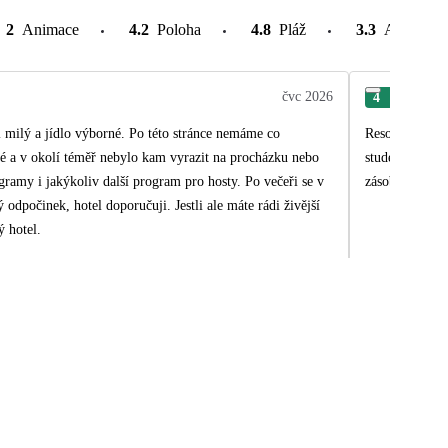
2
Animace
4.2
Poloha
4.8
Pláž
3.3
Atrakce v
čvc 2026
4
Mic
l milý a jídlo výborné. Po této stránce nemáme co
Resort hezký,
né a v okolí téměř nebylo kam vyrazit na procházku nebo
studené, prý t
ramy i jakýkoliv další program pro hosty. Po večeři se v
zásobníky a o
 odpočinek, hotel doporučuji. Jestli ale máte rádi živější
ý hotel.