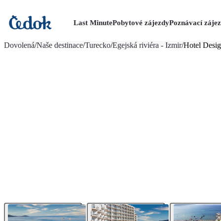
Last Minute
Pobytové zájezdy
Poznávací záje
více fotografií (35)
Dovolená
/
Naše destinace
/
Turecko
/
Egejská riviéra - Izmir
/
Hotel Desig