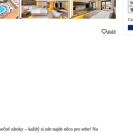
b
S
Ce
Re
uložit
ísečné zátoky – každý si zde najde něco pro sebe! Na