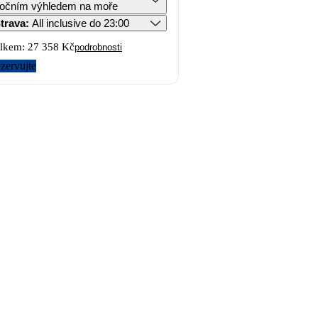
očním výhledem na moře
trava
:
All inclusive do 23:00
lkem:
27 358 Kč
podrobnosti
zervujte