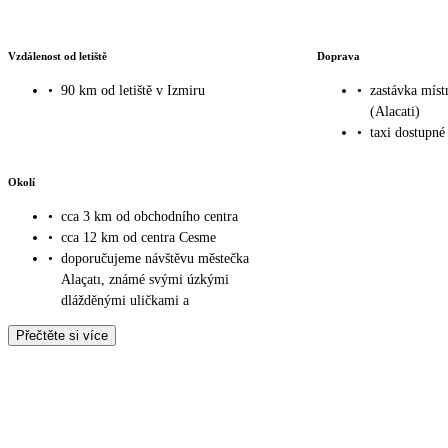
Vzdálenost od letiště
Doprava
•
90 km od letiště v Izmiru
•
zastávka míst
(Alacati)
•
taxi dostupné
Okolí
•
cca 3 km od obchodního centra
•
cca 12 km od centra Cesme
•
doporučujeme návštěvu městečka
Alaçatı, známé svými úzkými
dlážděnými uličkami a
Přečtěte si více