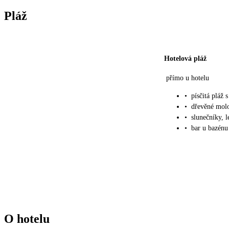
Pláž
Hotelová pláž
přímo u hotelu
•
písčitá pláž
•
dřevěné molo
•
slunečníky, 
•
bar u bazénu 
O hotelu