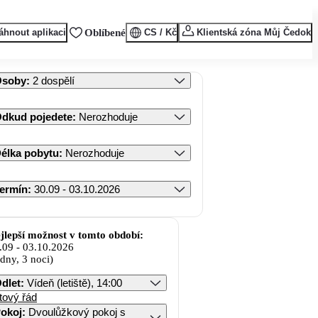
áhnout aplikaci
Oblíbené
CS / Kč
Klientská zóna Můj Čedok
Osoby
:
2 dospělí
dkud pojedete
:
Nerozhoduje
élka pobytu
:
Nerozhoduje
ermín
:
30.09 - 03.10.2026
jlepší možnost v tomto období:
.09
-
03.10.2026
 dny, 3 noci)
dlet
:
Vídeň (letiště), 14:00
tový řád
okoj
:
Dvoulůžkový pokoj s