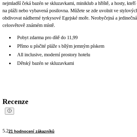
nejmladší čeká bazén se skluzavkami, miniklub a hřiště, a hosty, kteří 
na pláži nebo vybavená posilovna. Můžete se zde uvolnit ve stylových 
obdivovat nádherné tyrkysové Egejské moře. Neobyčejná a jedinečná
celosvětově známém místě.
Pobyt zdarma pro dítě do 11,99
Přímo u písčité pláže s bílým jemným pískem
All inclusive, moderní prostory hotelu
Dětský bazén se skluzavkami
Recenze
5.2
21 hodnocení zákazníků