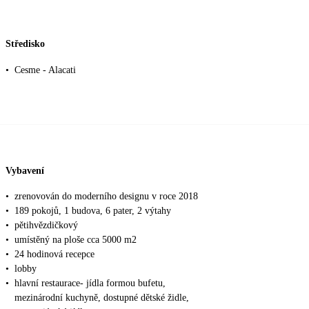
Středisko
•
Cesme - Alacati
Vybavení
•
zrenovován do moderního designu v roce 2018
•
189 pokojů, 1 budova, 6 pater, 2 výtahy
•
pětihvězdičkový
•
umístěný na ploše cca 5000 m2
•
24 hodinová recepce
•
lobby
•
hlavní restaurace- jídla formou bufetu,
mezinárodní kuchyně, dostupné dětské židle,