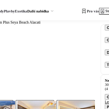
zdy
Plavby
Exotika
Další nabídka
Pro vás
St
n Plus Seya Beach Alacati
O
D
T
Ne
30
(4
O
Le
P