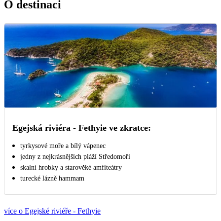
O destinaci
Egejská riviéra - Fethyie ve zkratce:
tyrkysové moře a bílý vápenec
jedny z nejkrásnějších pláží Středomoří
skalní hrobky a starověké amfiteátry
turecké lázně hammam
více o Egejské riviéře - Fethyie