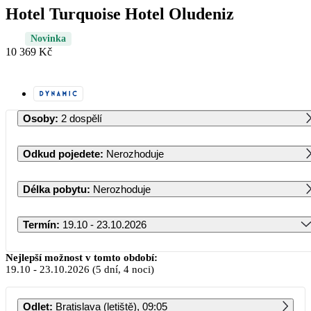
Hotel Turquoise Hotel Oludeniz
Novinka
10 369 Kč
Osoby
:
2 dospělí
Odkud pojedete
:
Nerozhoduje
Délka pobytu
:
Nerozhoduje
Termín
:
19.10 - 23.10.2026
Říjen 2026
Nejlepší možnost v tomto období:
19.10
-
23.10.2026
(5 dní, 4 noci)
PO
ÚT
ST
ČT
PÁ
SO
NE
Odlet
:
Bratislava (letiště), 09:05