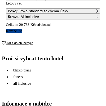
Letový řád
1
2
3
4
10 629
Pokoj
:
Pokoj standard se dvěma lůžky
Strava
:
All inclusive
5
6
7
8
9
10
11
12 799
10 909
Celkem:
20 738 Kč
podrobnosti
12
13
14
15
16
17
18
Rezervujte
13 749
10 919
19
20
21
22
23
24
25
uložit do oblíbených
10 369
26
27
28
29
30
31
Proč si vybrat tento hotel
blízko pláže
fitness
all inclusive
Informace o nabídce