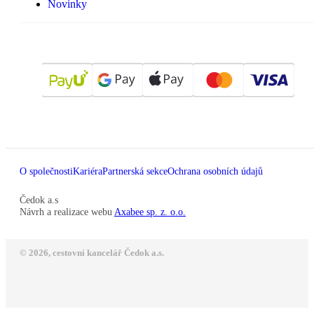
Novinky
O společnosti
Kariéra
Partnerská sekce
Ochrana osobních údajů
Čedok a.s
Návrh a realizace webu
Axabee sp. z. o.o.
© 2026, cestovní kancelář Čedok a.s.