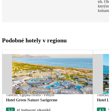
trh. Obl
kterým m
krásami
Podobné hotely v regionu
Turecko
,
Egejská riviéra - Fethyie
Turecko
,
Hotel Green Nature Sarigerme
Hotel L
5.2
41 hodnocení zákazníků
4.3
3 