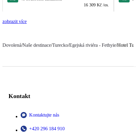
16 309 Kč
/os.
zobrazit více
Dovolená
/
Naše destinace
/
Turecko
/
Egejská riviéra - Fethyie
/
Hotel Tur
Kontakt
Kontaktujte nás
+420 296 184 910