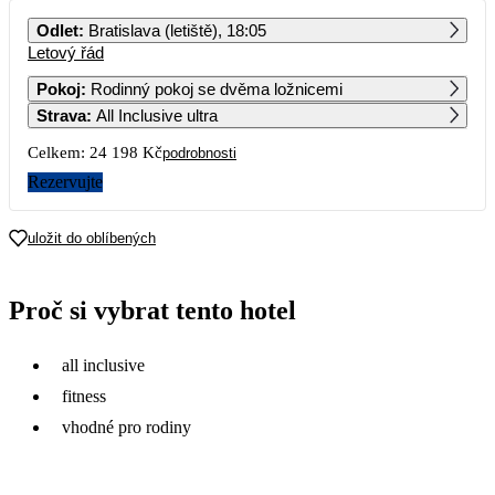
PO
ÚT
ST
ČT
PÁ
SO
NE
Odlet
:
Bratislava (letiště), 18:05
Letový řád
1
2
3
4
12 099
Pokoj
:
Rodinný pokoj se dvěma ložnicemi
Strava
:
All Inclusive ultra
5
6
7
8
9
10
11
14 939
12 239
Celkem:
24 198 Kč
podrobnosti
12
13
14
15
16
17
18
Rezervujte
15 489
12 839
19
20
21
22
23
24
25
uložit do oblíbených
12 309
26
27
28
29
30
31
Proč si vybrat tento hotel
all inclusive
fitness
vhodné pro rodiny