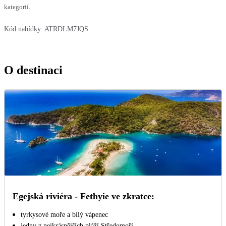
kategorií.
Kód nabídky:
ATRDLM7JQS
O destinaci
Egejská riviéra - Fethyie ve zkratce:
tyrkysové moře a bílý vápenec
jedny z nejkrásnějších pláží Středomoří