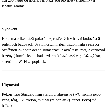
cca 200 metrů od hotelu. Na pláži jsou pro hosty slunečníky a
lehátka zdarma.
Vybavení
Hotel má celkem 235 pokojů rozprostřených v hlavní budově a 6
přilehlých budovách. Svým hostům nabízí vstupní halu s recepcí
otevřenou 24 hodin denně, klimatizaci, hlavní restauraci, 2 venkovní
bazény (slunečníky a lehátka zdarma), bazénový var, plážový bar,
směnárnu, Wi-Fi za poplatek.
Ubytování
Pokoje typu Standard mají vlastní příslušenství (WC, sprcha nebo
vana, fén), TV, telefon, minibar (za poplatek), trezor. Pokoj má
balkon.