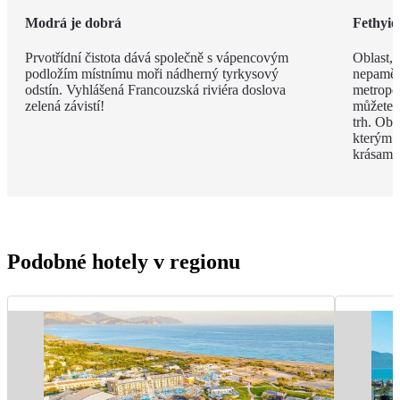
Modrá je dobrá
Fethyie
Prvotřídní čistota dává společně s vápencovým
Oblast, 
podložím místnímu moři nádherný tyrkysový
nepamět
odstín. Vyhlášená Francouzská riviéra doslova
metropol
zelená závistí!
můžete t
trh. Obl
kterým m
krásami
Podobné hotely v regionu