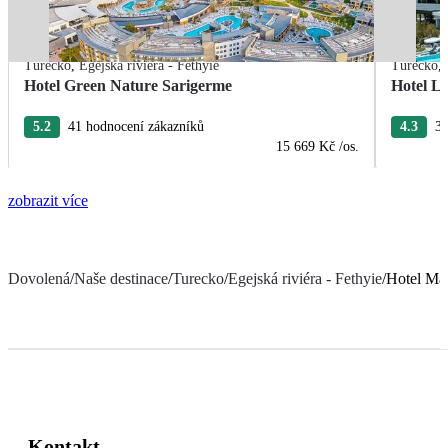
Turecko
,
Egejská riviéra - Fethyie
Turecko
,
Hotel Green Nature Sarigerme
Hotel L
5.2
41 hodnocení zákazníků
4.3
3 
15 669 Kč
/os.
zobrazit více
Dovolená
/
Naše destinace
/
Turecko
/
Egejská riviéra - Fethyie
/
Hotel Ma
Kontakt