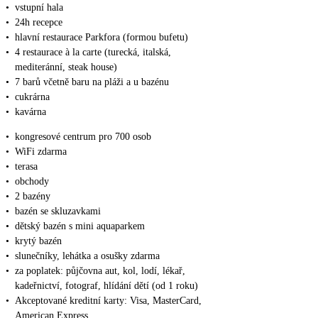
•
vstupní hala
•
24h recepce
•
hlavní restaurace Parkfora (formou bufetu)
•
4 restaurace à la carte (turecká, italská,
mediteránní, steak house)
•
7 barů včetně baru na pláži a u bazénu
•
cukrárna
•
kavárna
•
kongresové centrum pro 700 osob
•
WiFi zdarma
•
terasa
•
obchody
•
2 bazény
•
bazén se skluzavkami
•
dětský bazén s mini aquaparkem
•
krytý bazén
•
slunečníky, lehátka a osušky zdarma
•
za poplatek: půjčovna aut, kol, lodí, lékař,
kadeřnictví, fotograf, hlídání dětí (od 1 roku)
•
Akceptované kreditní karty: Visa, MasterCard,
American Express.