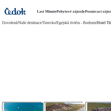
Last Minute
Pobytové zájezdy
Poznávací záje
více fotografií (38)
Dovolená
/
Naše destinace
/
Turecko
/
Egejská riviéra - Bodrum
/
Hotel Ti