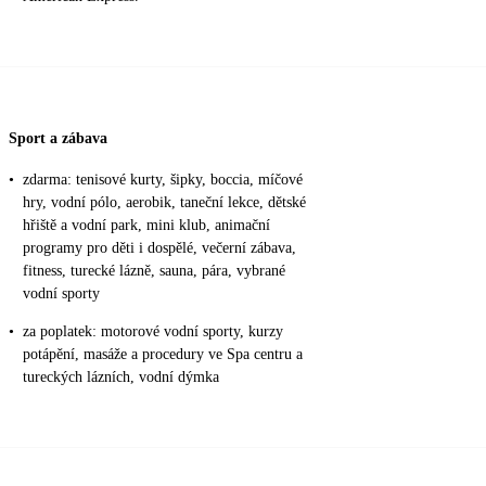
Sport a zábava
•
zdarma: tenisové kurty, šipky, boccia, míčové
hry, vodní pólo, aerobik, taneční lekce, dětské
hřiště a vodní park, mini klub, animační
programy pro děti i dospělé, večerní zábava,
fitness, turecké lázně, sauna, pára, vybrané
vodní sporty
•
za poplatek: motorové vodní sporty, kurzy
potápění, masáže a procedury ve Spa centru a
tureckých lázních, vodní dýmka