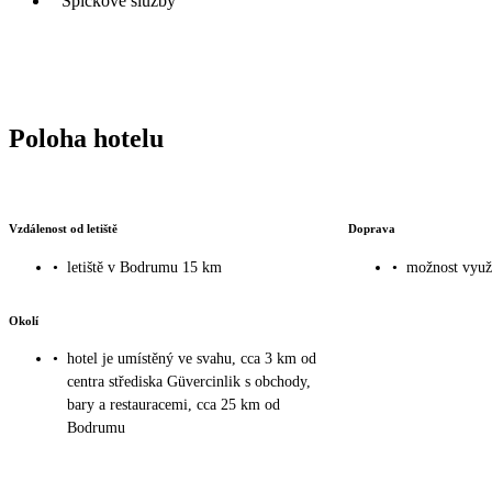
Špičkové služby
Poloha hotelu
Vzdálenost od letiště
Doprava
•
letiště v Bodrumu 15 km
•
možnost využi
Okolí
•
hotel je umístěný ve svahu, cca 3 km od
centra střediska Güvercinlik s obchody,
bary a restauracemi, cca 25 km od
Bodrumu