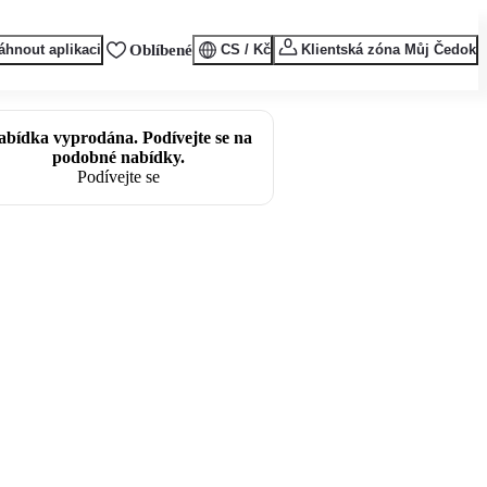
áhnout aplikaci
Oblíbené
CS / Kč
Klientská zóna Můj Čedok
abídka vyprodána. Podívejte se na
podobné nabídky.
Podívejte se