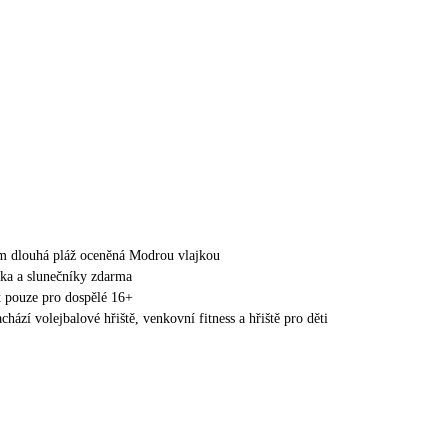
 m dlouhá pláž oceněná Modrou vlajkou
tka a slunečníky zdarma
t pouze pro dospělé 16+
achází volejbalové hřiště, venkovní fitness a hřiště pro děti