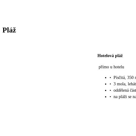
Pláž
Hotelová pláž
přímo u hotelu
•
Písčitá, 350
•
3 mola, lehá
•
oddělená čás
•
na pláži se n