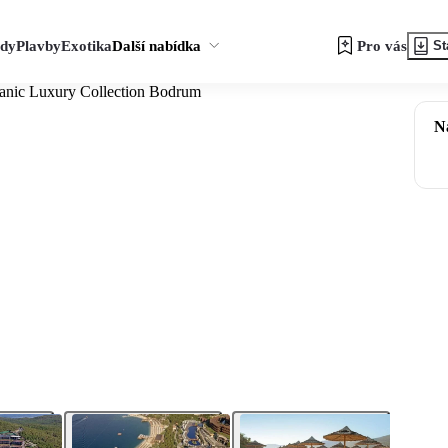
zdy
Plavby
Exotika
Další nabídka
Pro vás
St
tanic Luxury Collection Bodrum
N