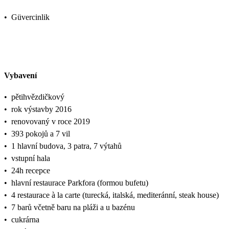
•
Güvercinlik
Vybavení
•
pětihvězdičkový
•
rok výstavby 2016
•
renovovaný v roce 2019
•
393 pokojů a 7 vil
•
1 hlavní budova, 3 patra, 7 výtahů
•
vstupní hala
•
24h recepce
•
hlavní restaurace Parkfora (formou bufetu)
•
4 restaurace à la carte (turecká, italská, mediteránní, steak house)
•
7 barů včetně baru na pláži a u bazénu
•
cukrárna