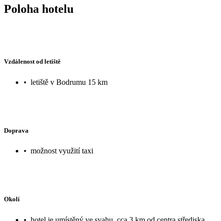
Poloha hotelu
Vzdálenost od letiště
•
letiště v Bodrumu 15 km
Doprava
•
možnost využití taxi
Okolí
•
hotel je umístěný ve svahu, cca 3 km od centra střediska