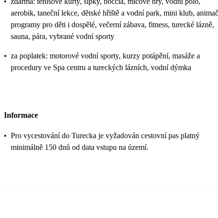
•
zdarma: tenisové kurty, šipky, boccia, míčové hry, vodní pólo,
aerobik, taneční lekce, dětské hřiště a vodní park, mini klub, anima
programy pro děti i dospělé, večerní zábava, fitness, turecké lázně,
sauna, pára, vybrané vodní sporty
•
za poplatek: motorové vodní sporty, kurzy potápění, masáže a
procedury ve Spa centru a tureckých lázních, vodní dýmka
Informace
•
Pro vycestování do Turecka je vyžadován cestovní pas platný
minimálně 150 dnů od data vstupu na území.