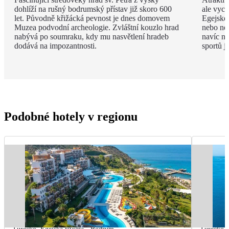
dohlíží na rušný bodrumský přístav již skoro 600
ale vyce
let. Původně křižácká pevnost je dnes domovem
Egejské
Muzea podvodní archeologie. Zvláštní kouzlo hrad
nebo ne
nabývá po soumraku, kdy mu nasvětlení hradeb
navíc na
dodává na impozantnosti.
sportů j
Podobné hotely v regionu