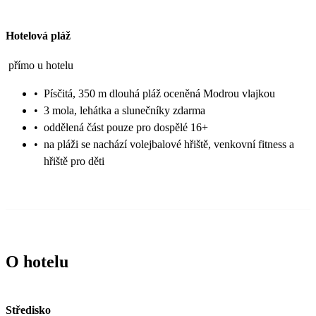
Hotelová pláž
přímo u hotelu
•
Písčitá, 350 m dlouhá pláž oceněná Modrou vlajkou
•
3 mola, lehátka a slunečníky zdarma
•
oddělená část pouze pro dospělé 16+
•
na pláži se nachází volejbalové hřiště, venkovní fitness a
hřiště pro děti
O hotelu
Středisko