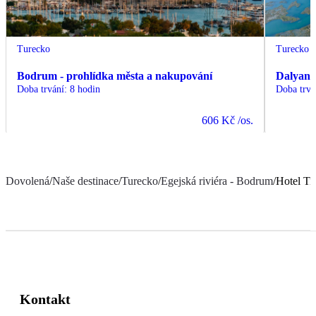
Turecko
Turecko
Bodrum - prohlídka města a nakupování
Dalyan 
Doba trvání
:
8 hodin
Doba trvá
606 Kč
/os.
Dovolená
/
Naše destinace
/
Turecko
/
Egejská riviéra - Bodrum
/
Hotel Ti
Kontakt