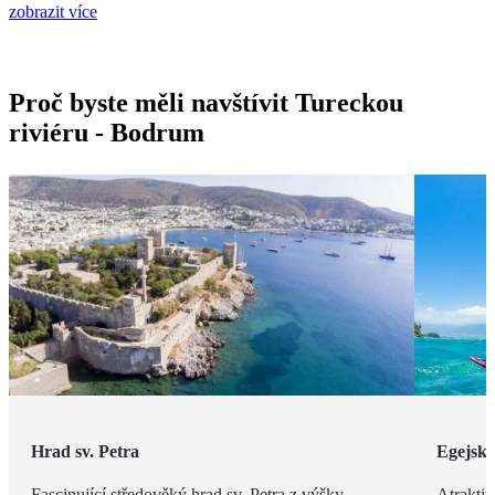
zobrazit více
Proč byste měli navštívit Tureckou
riviéru - Bodrum
Hrad sv. Petra
Egejsk
Fascinující středověký hrad sv. Petra z výšky
Atraktiv