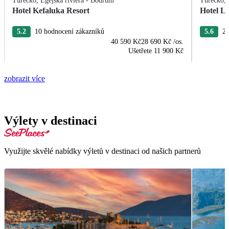
Turecko
,
Egejská riviéra - Bodrum
Turecko
,
Hotel Kefaluka Resort
Hotel L
5.2
10 hodnocení zákazníků
5.6
24
40 590 Kč
28 690 Kč
/os.
Ušetřete
11 900 Kč
zobrazit více
Výlety v destinaci
Využijte skvělé nabídky výletů v destinaci od našich partnerů