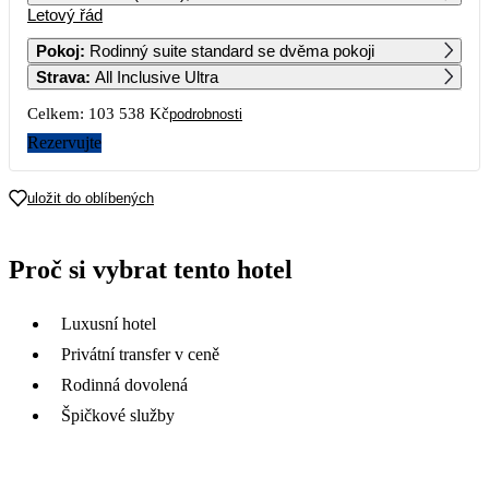
Letový řád
1
2
3
4
73 219
72 839
Pokoj
:
Rodinný suite standard se dvěma pokoji
Strava
:
All Inclusive Ultra
5
6
7
8
9
10
11
70 049
68 999
65 979
69 709
Celkem:
103 538 Kč
podrobnosti
12
13
14
15
16
17
18
Rezervujte
54 639
55 349
53 679
51 769
19
20
21
22
23
24
25
uložit do oblíbených
53 819
57 519
62 539
61 999
26
27
28
29
30
31
Proč si vybrat tento hotel
145 149
59 189
54 999
51 869
Luxusní hotel
Privátní transfer v ceně
Rodinná dovolená
Špičkové služby