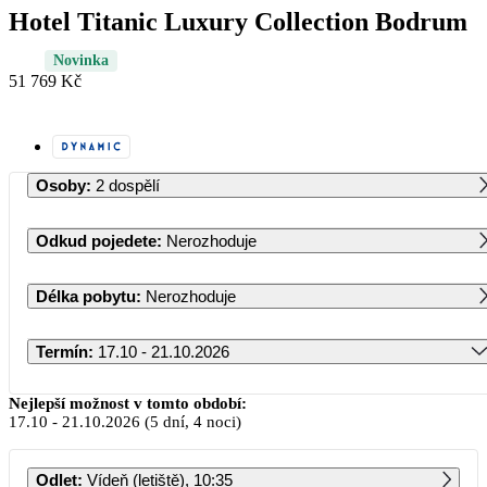
Hotel Titanic Luxury Collection Bodrum
Novinka
51 769 Kč
Osoby
:
2 dospělí
Odkud pojedete
:
Nerozhoduje
Délka pobytu
:
Nerozhoduje
Termín
:
17.10 - 21.10.2026
Říjen 2026
Nejlepší možnost v tomto období:
17.10
-
21.10.2026
(5 dní, 4 noci)
PO
ÚT
ST
ČT
PÁ
SO
NE
Odlet
:
Vídeň (letiště), 10:35