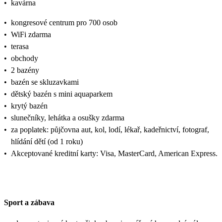
•
kavárna
•
kongresové centrum pro 700 osob
•
WiFi zdarma
•
terasa
•
obchody
•
2 bazény
•
bazén se skluzavkami
•
dětský bazén s mini aquaparkem
•
krytý bazén
•
slunečníky, lehátka a osušky zdarma
•
za poplatek: půjčovna aut, kol, lodí, lékař, kadeřnictví, fotograf,
hlídání dětí (od 1 roku)
•
Akceptované kreditní karty: Visa, MasterCard, American Express.
Sport a zábava