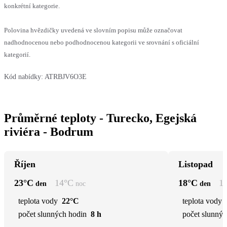
konkrétní kategorie.
Polovina hvězdičky uvedená ve slovním popisu může označovat
nadhodnocenou nebo podhodnocenou kategorii ve srovnání s oficiální
kategorií.
Kód nabídky:
ATRBJV6O3E
Průměrné teploty - Turecko, Egejská
riviéra - Bodrum
Říjen
Listopad
23
°C
14
°C
18
°C
1
den
noc
den
teplota vody
22°C
teplota vody
počet slunných hodin
8 h
počet slunnýc