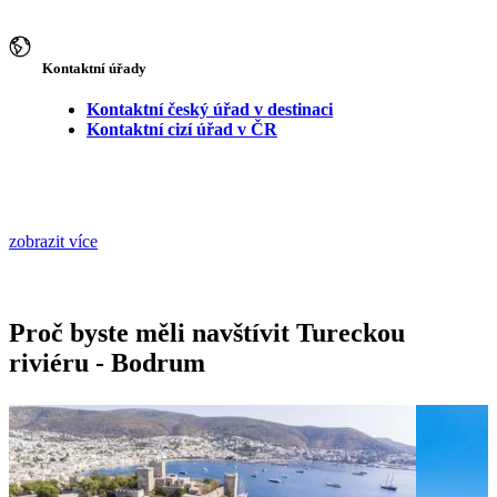
Kontaktní úřady
Kontaktní český úřad v destinaci
Kontaktní cizí úřad v ČR
zobrazit více
Proč byste měli navštívit Tureckou
riviéru - Bodrum