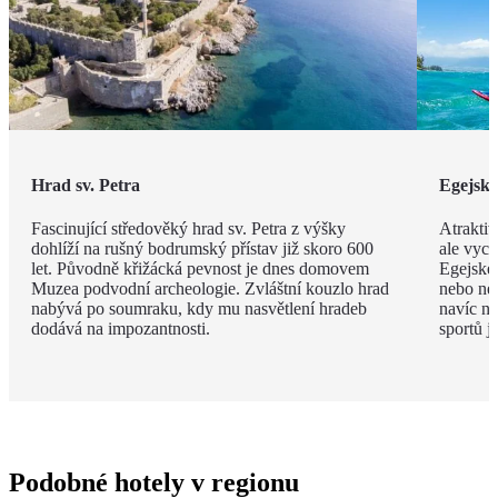
Hrad sv. Petra
Egejsk
Fascinující středověký hrad sv. Petra z výšky
Atraktiv
dohlíží na rušný bodrumský přístav již skoro 600
ale vyce
let. Původně křižácká pevnost je dnes domovem
Egejské
Muzea podvodní archeologie. Zvláštní kouzlo hrad
nebo ne
nabývá po soumraku, kdy mu nasvětlení hradeb
navíc na
dodává na impozantnosti.
sportů j
Podobné hotely v regionu