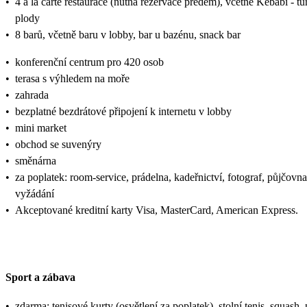
•
4 à la carte restaurace (nutná rezervace předem), včetně Kebabi -
plody
•
8 barů, včetně baru v lobby, bar u bazénu, snack bar
•
konferenční centrum pro 420 osob
•
terasa s výhledem na moře
•
zahrada
•
bezplatné bezdrátové připojení k internetu v lobby
•
mini market
•
obchod se suvenýry
•
směnárna
•
za poplatek: room-service, prádelna, kadeřnictví, fotograf, půjčovna 
vyžádání
•
Akceptované kreditní karty Visa, MasterCard, American Express.
Sport a zábava
•
zdarma: tenisové kurty (osvětlení za poplatek), stolní tenis, squash, 