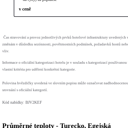
v ceně
Čas stravování a provoz jednotlivých prvků hotelové infrastruktury uvedenýc
změnám v důsledku sezónnosti, povětrnostních podmínek, požadavků hostů nebo 
vliv.
Informace o oficiální kategorizaci hotelu je v souladu s kategorizací používanou
vlastní kritéria pro udělení konkrétní kategorie.
Polovina hvězdičky uvedená ve slovním popisu může označovat nadhodnoceno
srovnání s oficiální kategorií.
Kód nabídky:
BJV2KEF
Průměrné teploty - Turecko, Egejská