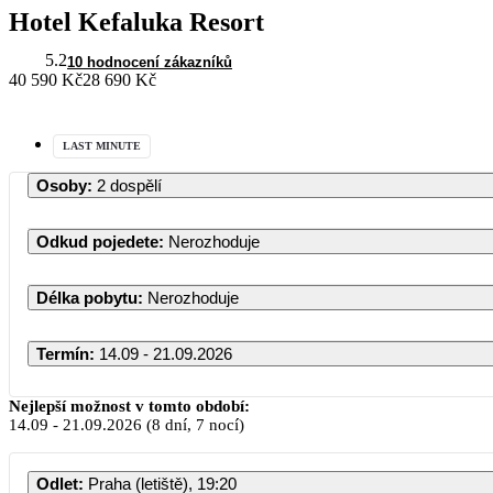
Hotel Kefaluka Resort
5.2
10 hodnocení zákazníků
40 590 Kč
28 690 Kč
LAST MINUTE
Osoby
:
2 dospělí
Odkud pojedete
:
Nerozhoduje
Délka pobytu
:
Nerozhoduje
Termín
:
14.09 - 21.09.2026
Září 2026
Nejlepší možnost v tomto období:
14.09
-
21.09.2026
(8 dní, 7 nocí)
PO
ÚT
ST
ČT
PÁ
SO
Odlet
:
Praha (letiště), 19:20