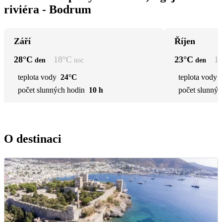
riviéra - Bodrum
Září
Říjen
28
°C
18
°C
23
°C
1
den
noc
den
teplota vody
24°C
teplota vody
počet slunných hodin
10 h
počet slunnýc
O destinaci