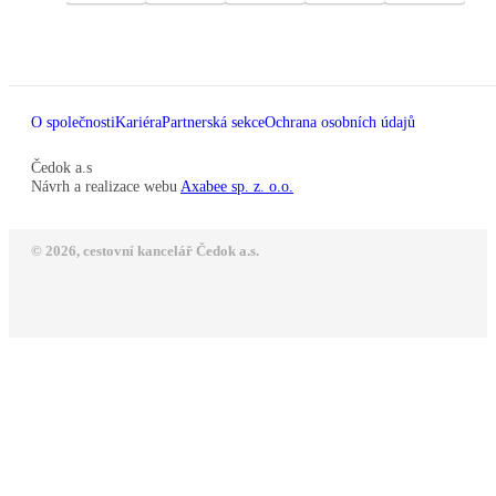
O společnosti
Kariéra
Partnerská sekce
Ochrana osobních údajů
Čedok a.s
Návrh a realizace webu
Axabee sp. z. o.o.
© 2026, cestovní kancelář Čedok a.s.