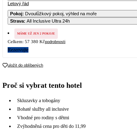
Letový řád
1
2
3
4
5
Pokoj
:
Dvoulůžkový pokoj, výhled na moře
Strava
:
All Inclusive Ultra 24h
7
8
9
10
11
12
36 390
MÁME UŽ JEN 2 POKOJE
14
15
16
17
18
19
Celkem:
57 380 Kč
podrobnosti
28 690
Rezervujte
21
22
23
24
25
26
29 990
uložit do oblíbených
28
29
30
Proč si vybrat tento hotel
Skluzavky a tobogány
Bohaté služby all inclusive
Vhodné pro rodiny s dětmi
Zvýhodněná cena pro děti do 11,99