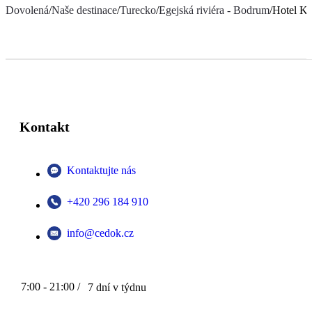
Dovolená
/
Naše destinace
/
Turecko
/
Egejská riviéra - Bodrum
/
Hotel Ke
Kontakt
Kontaktujte nás
+420 296 184 910
info@cedok.cz
7:00 - 21:00 /
7 dní v týdnu