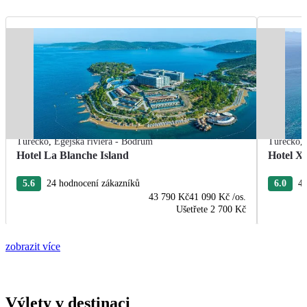
Turecko
,
Egejská riviéra - Bodrum
Turecko
,
Hotel La Blanche Island
Hotel X
5.6
24 hodnocení zákazníků
6.0
4 
43 790 Kč
41 090 Kč
/os.
Ušetřete
2 700 Kč
zobrazit více
Výlety v destinaci