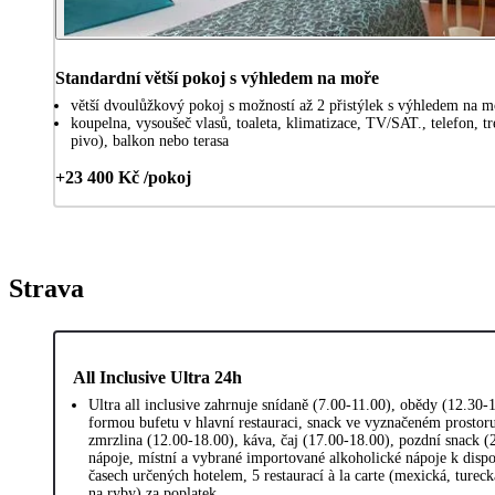
Standardní větší pokoj s výhledem na moře
větší dvoulůžkový pokoj s možností až 2 přistýlek s výhledem na m
koupelna, vysoušeč vlasů, toaleta, klimatizace, TV/SAT., telefon, t
pivo), balkon nebo terasa
+23 400 Kč /pokoj
Strava
All Inclusive Ultra 24h
Ultra all inclusive zahrnuje snídaně (7.00-11.00), obědy (12.30-
formou bufetu v hlavní restauraci, snack ve vyznačeném prostoru
zmrzlina (12.00-18.00), káva, čaj (17.00-18.00), pozdní snack (
nápoje, místní a vybrané importované alkoholické nápoje k dispo
časech určených hotelem, 5 restaurací à la carte (mexická, turecká
na ryby) za poplatek.