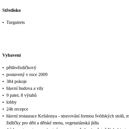
Středisko
•
Turgutreis
Vybavení
•
pětihvězdičkový
•
postavený v roce 2009
•
384 pokoje
•
hlavní budova a vily
•
9 pater, 8 výtahů
•
lobby
•
24h recepce
•
hlavní restaurace Kefalonya - stravování formou švédských stolů, 
židličky pro děti a dětské menu, vegetariánská jídla