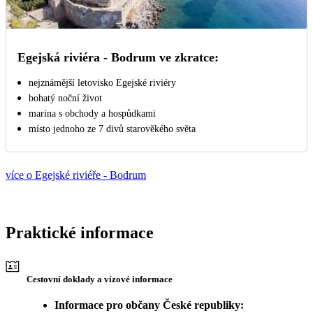
Egejská riviéra - Bodrum ve zkratce:
nejznámější letovisko Egejské riviéry
bohatý noční život
marina s obchody a hospůdkami
místo jednoho ze 7 divů starověkého světa
více o Egejské riviéře - Bodrum
Praktické informace
Cestovní doklady a vízové informace
Informace pro občany České republiky: