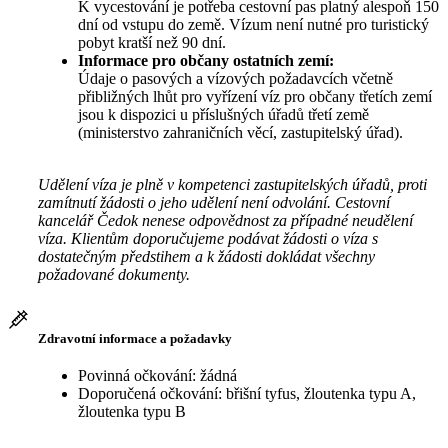
K vycestování je potřeba cestovní pas platný alespoň 150
dní od vstupu do země. Vízum není nutné pro turistický
pobyt kratší než 90 dní.
Informace pro občany ostatních zemí:
Údaje o pasových a vízových požadavcích včetně
přibližných lhůt pro vyřízení víz pro občany třetích zemí
jsou k dispozici u příslušných úřadů třetí země
(ministerstvo zahraničních věcí, zastupitelský úřad).
Udělení víza je plně v kompetenci zastupitelských úřadů, proti
zamítnutí žádosti o jeho udělení není odvolání. Cestovní
kancelář Čedok nenese odpovědnost za případné neudělení
víza. Klientům doporučujeme podávat žádosti o víza s
dostatečným předstihem a k žádosti dokládat všechny
požadované dokumenty.
Zdravotní informace a požadavky
Povinná očkování: žádná
Doporučená očkování: břišní tyfus, žloutenka typu A,
žloutenka typu B