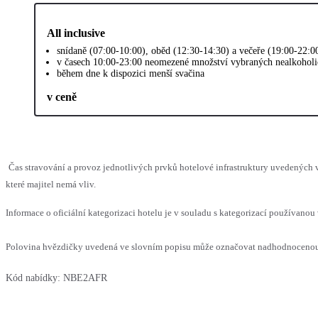
All inclusive
snídaně (07:00-10:00), oběd (12:30-14:30) a večeře (19:00-22:0
v časech 10:00-23:00 neomezené množství vybraných nealkoholi
během dne k dispozici menší svačina
v ceně
Čas stravování a provoz jednotlivých prvků hotelové infrastruktury uvedenýc
které majitel nemá vliv.
Informace o oficiální kategorizaci hotelu je v souladu s kategorizací používanou 
Polovina hvězdičky uvedená ve slovním popisu může označovat nadhodnocenou n
Kód nabídky:
NBE2AFR