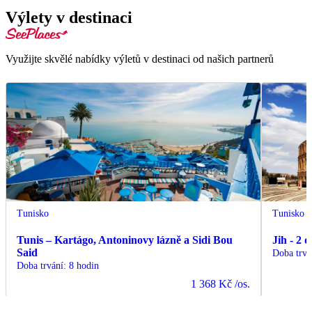
Výlety v destinaci
Využijte skvělé nabídky výletů v destinaci od našich partnerů
Tunisko
Tunisko
Tunis – Kartágo, Antoninovy lázně a Sidi Bou
Jih - 2 
Said
Doba trvá
Doba trvání
:
8 hodin
1 368 Kč
/os.