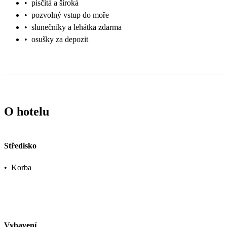
•
písčitá a široká
•
pozvolný vstup do moře
•
slunečníky a lehátka zdarma
•
osušky za depozit
O hotelu
Středisko
•
Korba
Vybavení