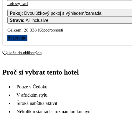
Letový řád
Pokoj
:
Dvoulůžkový pokoj s výhledem/zahrada
Strava
:
All inclusive
Celkem:
28 338 Kč
podrobnosti
Rezervujte
uložit do oblíbených
Proč si vybrat tento hotel
Pouze v Čedoku
V africkém stylu
Široká nabídka aktivit
Několik restaurací s rozmanitou kuchyní