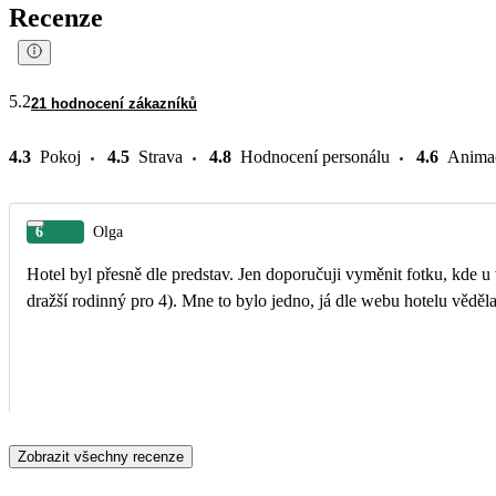
Recenze
5.2
21 hodnocení zákazníků
4.3
Pokoj
4.5
Strava
4.8
Hodnocení personálu
4.6
Anima
6
Olga
Hotel byl přesně dle predstav. Jen doporučuji vyměnit fotku, kde 
dražší rodinný pro 4). Mne to bylo jedno, já dle webu hotelu vědě
Zobrazit všechny recenze