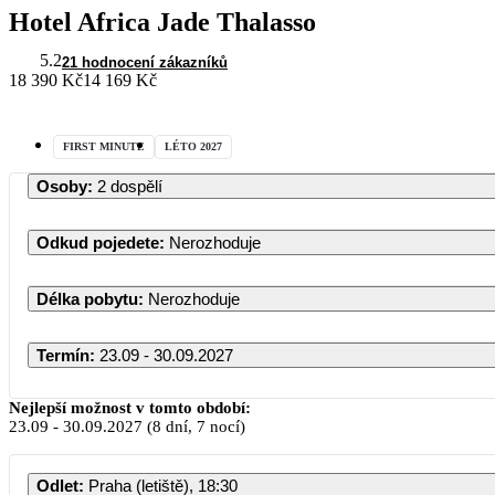
Hotel Africa Jade Thalasso
5.2
21 hodnocení zákazníků
18 390 Kč
14 169 Kč
FIRST MINUTE
LÉTO 2027
Osoby
:
2 dospělí
Odkud pojedete
:
Nerozhoduje
Délka pobytu
:
Nerozhoduje
Termín
:
23.09 - 30.09.2027
Nejlepší možnost v tomto období:
23.09
-
30.09.2027
(8 dní, 7 nocí)
Odlet
:
Praha (letiště), 18:30