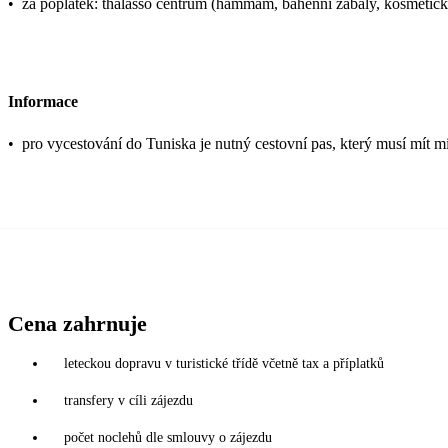
•
za poplatek: thalasso centrum (hammam, bahenní zábaly, kosmetické
Informace
•
pro vycestování do Tuniska je nutný cestovní pas, který musí mít mi
Cena zahrnuje
leteckou dopravu v turistické třídě včetně tax a příplatků
transfery v cíli zájezdu
počet noclehů dle smlouvy o zájezdu