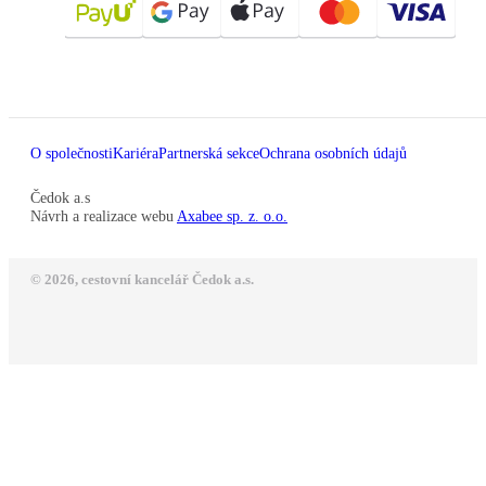
O společnosti
Kariéra
Partnerská sekce
Ochrana osobních údajů
Čedok a.s
Návrh a realizace webu
Axabee sp. z. o.o.
© 2026, cestovní kancelář Čedok a.s.