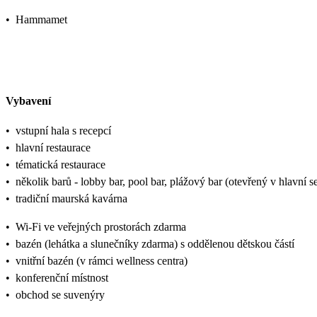
•
Hammamet
Vybavení
•
vstupní hala s recepcí
•
hlavní restaurace
•
tématická restaurace
•
několik barů - lobby bar, pool bar, plážový bar (otevřený v hlavní s
•
tradiční maurská kavárna
•
Wi-Fi ve veřejných prostorách zdarma
•
bazén (lehátka a slunečníky zdarma) s oddělenou dětskou částí
•
vnitřní bazén (v rámci wellness centra)
•
konferenční místnost
•
obchod se suvenýry