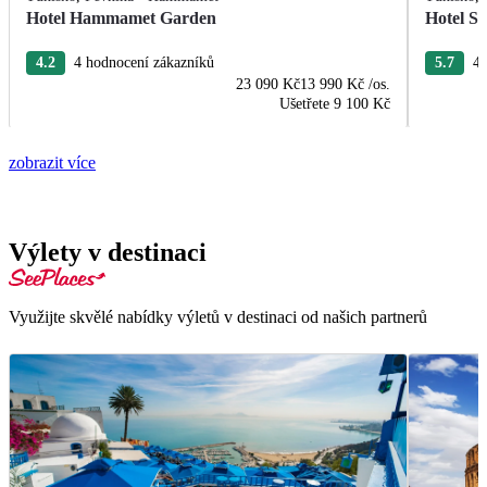
Hotel Hammamet Garden
Hotel S
4.2
4 hodnocení zákazníků
5.7
4 
23 090 Kč
13 990 Kč
/os.
Ušetřete
9 100 Kč
zobrazit více
Výlety v destinaci
Využijte skvělé nabídky výletů v destinaci od našich partnerů