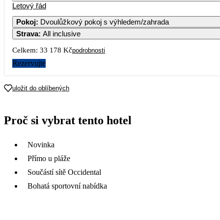
Letový řád
1
2
3
4
5
16 589
Pokoj
:
Dvoulůžkový pokoj s výhledem/zahrada
Strava
:
All inclusive
7
8
9
10
11
12
16 939
Celkem:
33 178 Kč
podrobnosti
14
15
16
17
18
19
Rezervujte
17 009
21
22
23
24
25
26
uložit do oblíbených
17 289
28
29
30
Proč si vybrat tento hotel
Novinka
Přímo u pláže
Součástí sítě Occidental
Bohatá sportovní nabídka