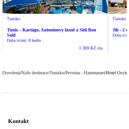
Tunisko
Tunisko
Tunis – Kartágo, Antoninovy lázně a Sidi Bou
Jih - 2 
Said
Doba trvá
Doba trvání
:
8 hodin
1 369 Kč
/os.
Dovolená
/
Naše destinace
/
Tunisko
/
Pevnina - Hammamet
/
Hotel Occid
Kontakt