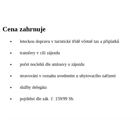
Cena zahrnuje
leteckou dopravu v turistické třídě včetně tax a příplatků
transfery v cíli zájezdu
počet noclehů dle smlouvy o zájezdu
stravování v rozsahu uvedeném u ubytovacího zařízení
služby delegáta
pojištění dle zák. č. 159/99 Sb.