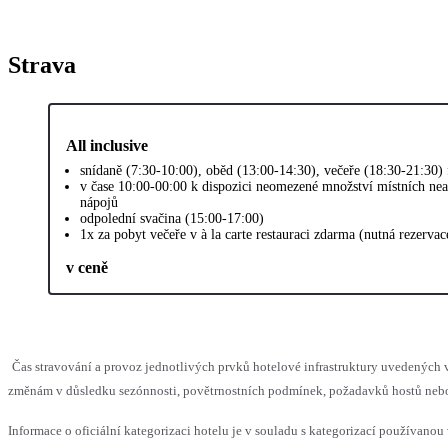
Strava
All inclusive
snídaně (7:30-10:00), oběd (13:00-14:30), večeře (18:30-21:30)
v čase 10:00-00:00 k dispozici neomezené množství místních nea
nápojů
odpolední svačina (15:00-17:00)
1x za pobyt večeře v à la carte restauraci zdarma (nutná rezervac
v ceně
Čas stravování a provoz jednotlivých prvků hotelové infrastruktury uvedenýc
změnám v důsledku sezónnosti, povětrnostních podmínek, požadavků hostů nebo v
Informace o oficiální kategorizaci hotelu je v souladu s kategorizací používanou