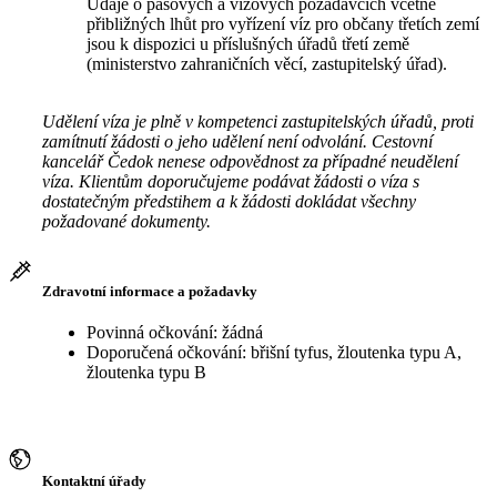
Údaje o pasových a vízových požadavcích včetně
přibližných lhůt pro vyřízení víz pro občany třetích zemí
jsou k dispozici u příslušných úřadů třetí země
(ministerstvo zahraničních věcí, zastupitelský úřad).
Udělení víza je plně v kompetenci zastupitelských úřadů, proti
zamítnutí žádosti o jeho udělení není odvolání. Cestovní
kancelář Čedok nenese odpovědnost za případné neudělení
víza. Klientům doporučujeme podávat žádosti o víza s
dostatečným předstihem a k žádosti dokládat všechny
požadované dokumenty.
Zdravotní informace a požadavky
Povinná očkování: žádná
Doporučená očkování: břišní tyfus, žloutenka typu A,
žloutenka typu B
Kontaktní úřady