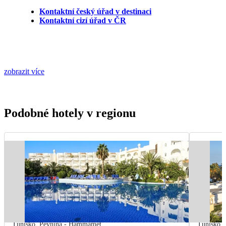
Kontaktní český úřad v destinaci
Kontaktní cizí úřad v ČR
zobrazit více
Podobné hotely v regionu
Tunisko
,
Pevnina - Hammamet
Tunisko
,