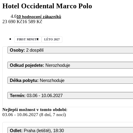
Hotel Occidental Marco Polo
4.6
10 hodnocení zákazníků
23 690 Kč
16 589 Kč
FIRST MINUTE
LÉTO 2027
Osoby
:
2 dospělí
Odkud pojedete
:
Nerozhoduje
Délka pobytu
:
Nerozhoduje
Termín
:
03.06 - 10.06.2027
Červen 2027
Nejlepší možnost v tomto období:
03.06
-
10.06.2027
(8 dní, 7 nocí)
PO
ÚT
ST
ČT
PÁ
SO
Odlet
:
Praha (letiště), 18:30