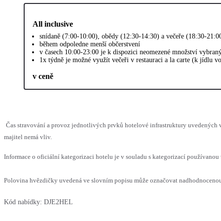
All inclusive
snídaně (7:00-10:00), obědy (12:30-14:30) a večeře (18:30-21:0
během odpoledne menší občerstvení
v časech 10:00-23:00 je k dispozici neomezené množství vybran
1x týdně je možné využít večeři v restauraci a la carte (k jídlu 
v ceně
Čas stravování a provoz jednotlivých prvků hotelové infrastruktury uvedenýc
majitel nemá vliv.
Informace o oficiální kategorizaci hotelu je v souladu s kategorizací používanou 
Polovina hvězdičky uvedená ve slovním popisu může označovat nadhodnocenou n
Kód nabídky:
DJE2HEL