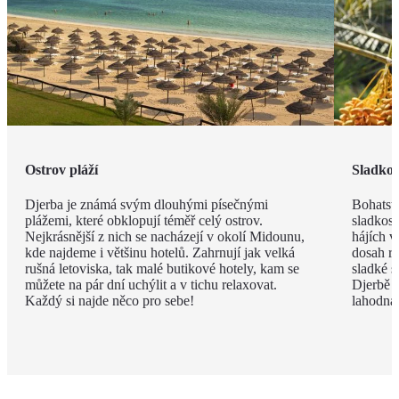
Ostrov pláží
Sladkos
Djerba je známá svým dlouhými písečnými
Bohatstv
plážemi, které obklopují téměř celý ostrov.
sladkost
Nejkrásnější z nich se nacházejí v okolí Midounu,
hájích v
kde najdeme i většinu hotelů. Zahrnují jak velká
dosah ru
rušná letoviska, tak malé butikové hotely, kam se
sladké s
můžete na pár dní uchýlit a v tichu relaxovat.
Djerbě p
Každý si najde něco pro sebe!
lahodná h