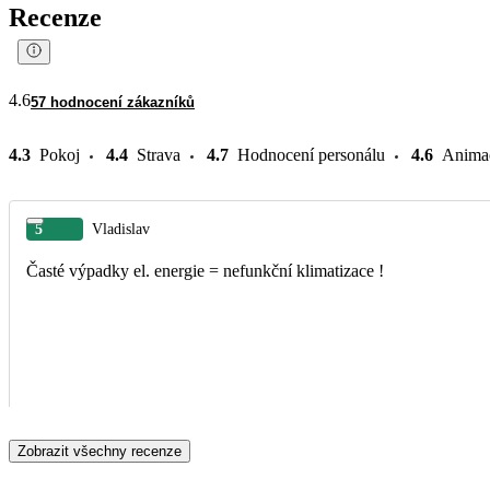
Recenze
4.6
57 hodnocení zákazníků
4.3
Pokoj
4.4
Strava
4.7
Hodnocení personálu
4.6
Anima
5
Vladislav
Časté výpadky el. energie = nefunkční klimatizace !
Zobrazit všechny recenze