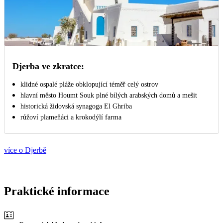
Djerba ve zkratce:
klidné ospalé pláže obklopující téměř celý ostrov
hlavní město Houmt Souk plné bílých arabských domů a mešit
historická židovská synagoga El Ghriba
růžoví plameňáci a krokodýlí farma
více o Djerbě
Praktické informace