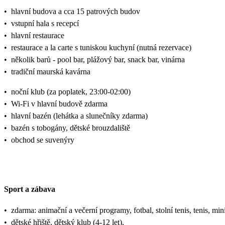
•
hlavní budova a cca 15 patrových budov
•
vstupní hala s recepcí
•
hlavní restaurace
•
restaurace a la carte s tuniskou kuchyní (nutná rezervace)
•
několik barů - pool bar, plážový bar, snack bar, vinárna
•
tradiční maurská kavárna
•
noční klub (za poplatek, 23:00-02:00)
•
Wi-Fi v hlavní budově zdarma
•
hlavní bazén (lehátka a slunečníky zdarma)
•
bazén s tobogány, dětské brouzdaliště
•
obchod se suvenýry
Sport a zábava
•
zdarma: animační a večerní programy, fotbal, stolní tenis, tenis, min
•
dětské hřiště, dětský klub (4-12 let),