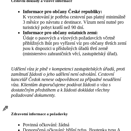
Cestovní doklady a vízové informace
Informace pro občany České republiky:
K vycestování je potřeba cestovní pas platný minimálně
3 měsíce po návratu z destinace. Vízum není nutné pro
turistický pobyt kratší než 90 dní.
Informace pro občany ostatních zemí:
Údaje o pasových a vízových požadavcích včetně
přibližných lhůt pro vyřízení víz pro občany třetích zemí
jsou k dispozici u příslušných úřadů třetí země
(ministerstvo zahraničních věcí, zastupitelský úřad).
Udělení víza je plně v kompetenci zastupitelských úřadů, proti
zamítnutí žádosti o jeho udělení není odvolání. Cestovní
kancelář Čedok nenese odpovědnost za případné neudělení
víza. Klientům doporučujeme podávat žádosti o víza s
dostatečným předstihem a k žádosti dokládat všechny
požadované dokumenty.
Zdravotní informace a požadavky
Povinná očkování: žádná
Doporučená očkování: břišní tyfus, žloutenka typu A,