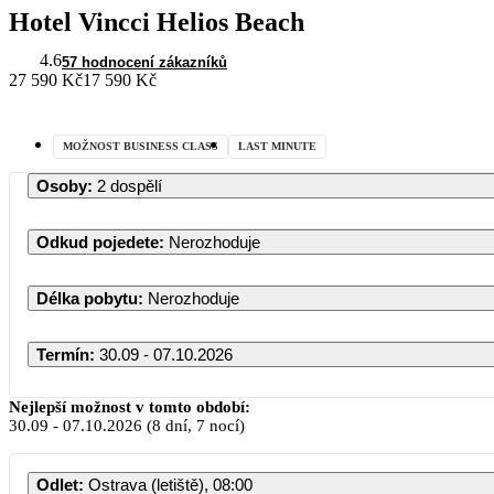
Hotel Vincci Helios Beach
4.6
57 hodnocení zákazníků
27 590 Kč
17 590 Kč
MOŽNOST BUSINESS CLASS
LAST MINUTE
Osoby
:
2 dospělí
Odkud pojedete
:
Nerozhoduje
Délka pobytu
:
Nerozhoduje
Termín
:
30.09 - 07.10.2026
Nejlepší možnost v tomto období:
30.09
-
07.10.2026
(8 dní, 7 nocí)
Odlet
:
Ostrava (letiště), 08:00