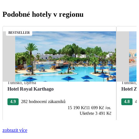
Podobné hotely v regionu
BESTSELLER
Tunisko
,
Djerba
Tunisko
,
Hotel Royal Karthago
Hotel Zi
4.9
282 hodnocení zákazníků
4.8
47
15 190 Kč
11 699 Kč
/os.
Ušetřete
3 491 Kč
zobrazit více