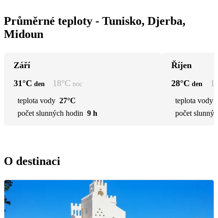
Průměrné teploty - Tunisko, Djerba,
Midoun
Září
Říjen
31
°C
18
°C
28
°C
1
den
noc
den
teplota vody
27°C
teplota vody
počet slunných hodin
9 h
počet slunnýc
O destinaci