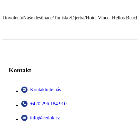
Dovolená
/
Naše destinace
/
Tunisko
/
Djerba
/
Hotel Vincci Helios Beach
Kontakt
Kontaktujte nás
+420 296 184 910
info@cedok.cz