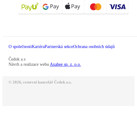
O společnosti
Kariéra
Partnerská sekce
Ochrana osobních údajů
Čedok a.s
Návrh a realizace webu
Axabee sp. z. o.o.
© 2026, cestovní kancelář Čedok a.s.