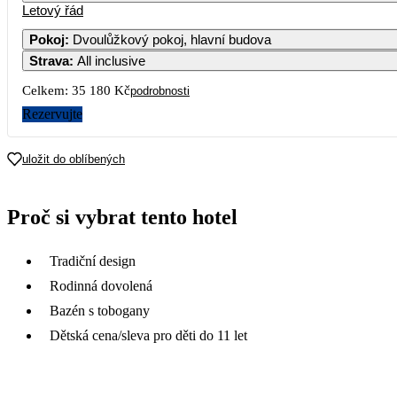
Letový řád
Pokoj
:
Dvoulůžkový pokoj, hlavní budova
Strava
:
All inclusive
Celkem:
35 180 Kč
podrobnosti
Rezervujte
uložit do oblíbených
Proč si vybrat tento hotel
Tradiční design
Rodinná dovolená
Bazén s tobogany
Dětská cena/sleva pro děti do 11 let