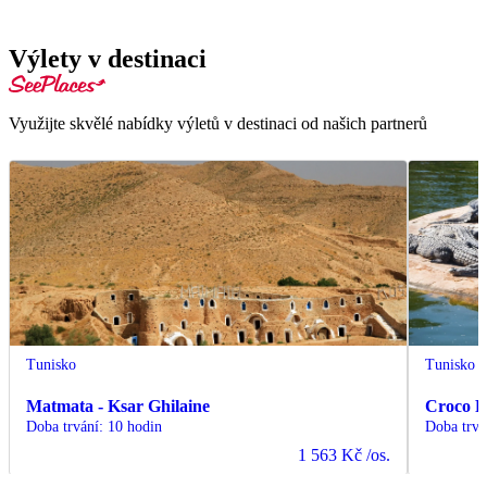
Výlety v destinaci
Využijte skvělé nabídky výletů v destinaci od našich partnerů
Tunisko
Tunisko
Matmata - Ksar Ghilaine
Croco 
Doba trvání
:
10 hodin
Doba trvá
1 563 Kč
/os.