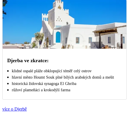
Djerba ve zkratce:
klidné ospalé pláže obklopující téměř celý ostrov
hlavní město Houmt Souk plné bílých arabských domů a mešit
historická židovská synagoga El Ghriba
růžoví plameňáci a krokodýlí farma
více o Djerbě