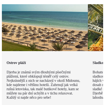
Ostrov pláží
Sladkos
Djerba je známá svým dlouhými písečnými
Bohatstv
plážemi, které obklopují téměř celý ostrov.
sladkost
Nejkrásnější z nich se nacházejí v okolí Midounu,
hájích v
kde najdeme i většinu hotelů. Zahrnují jak velká
dosah ru
rušná letoviska, tak malé butikové hotely, kam se
sladké s
můžete na pár dní uchýlit a v tichu relaxovat.
Djerbě p
Každý si najde něco pro sebe!
lahodná h