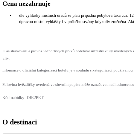
Cena nezahrnuje
dle vyhlášky místních úřadů se platí případná pobytová taxa cca. 1
úpravou místní vyhlášky i v průběhu sezóny kdykoliv změněna. Akt
Čas stravování a provoz jednotlivých prvků hotelové infrastruktury uvedenýc
vliv.
Informace o oficiální kategorizaci hotelu je v souladu s kategorizací používanou 
Polovina hvězdičky uvedená ve slovním popisu může označovat nadhodnocenou n
Kód nabídky:
DJE2PET
O destinaci