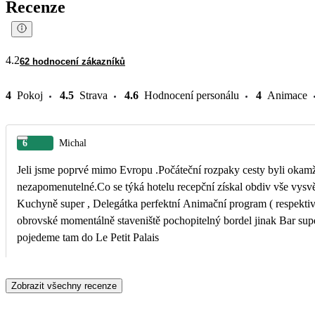
Recenze
4.2
62 hodnocení zákazníků
4
Pokoj
4.5
Strava
4.6
Hodnocení personálu
4
Animace
6
Michal
Jeli jsme poprvé mimo Evropu .Počáteční rozpaky cesty byli okamžitě
nezapomenutelné.Co se týká hotelu recepční získal obdiv vše vysvět
Kuchyně super , Delegátka perfektní Animační program ( respektivě 
obrovské momentálně staveniště pochopitelný bordel jinak Bar super
pojedeme tam do Le Petit Palais
Zobrazit všechny recenze