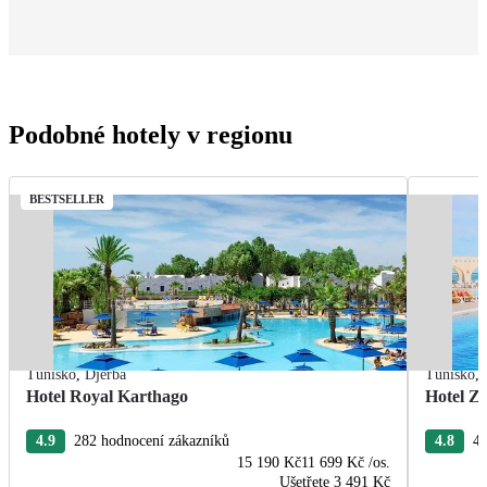
Podobné hotely v regionu
BESTSELLER
Tunisko
,
Djerba
Tunisko
,
Hotel Royal Karthago
Hotel Zi
4.9
282 hodnocení zákazníků
4.8
47
15 190 Kč
11 699 Kč
/os.
Ušetřete
3 491 Kč