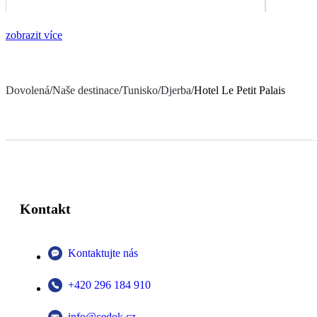
zobrazit více
Dovolená
/
Naše destinace
/
Tunisko
/
Djerba
/
Hotel Le Petit Palais
Kontakt
Kontaktujte nás
+420 296 184 910
info@cedok.cz