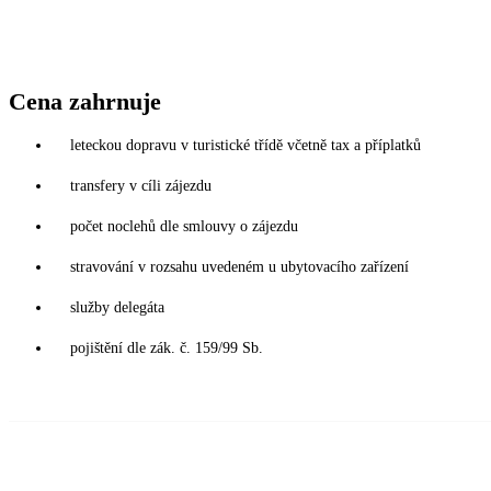
Cena zahrnuje
leteckou dopravu v turistické třídě včetně tax a příplatků
transfery v cíli zájezdu
počet noclehů dle smlouvy o zájezdu
stravování v rozsahu uvedeném u ubytovacího zařízení
služby delegáta
pojištění dle zák. č. 159/99 Sb.