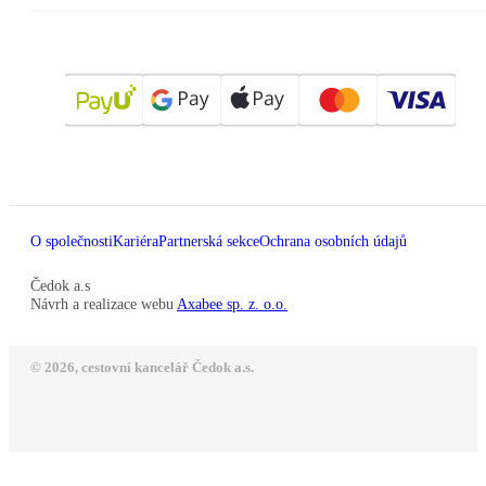
O společnosti
Kariéra
Partnerská sekce
Ochrana osobních údajů
Čedok a.s
Návrh a realizace webu
Axabee sp. z. o.o.
© 2026, cestovní kancelář Čedok a.s.