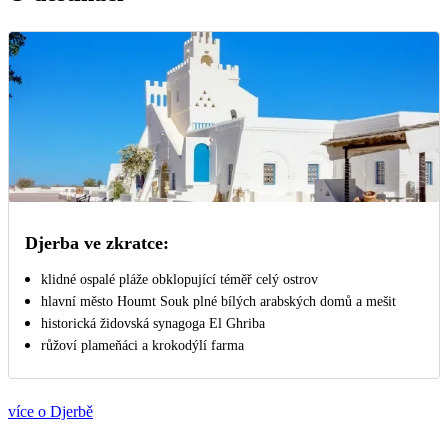
Djerba ve zkratce:
klidné ospalé pláže obklopující téměř celý ostrov
hlavní město Houmt Souk plné bílých arabských domů a mešit
historická židovská synagoga El Ghriba
růžoví plameňáci a krokodýlí farma
více o Djerbě