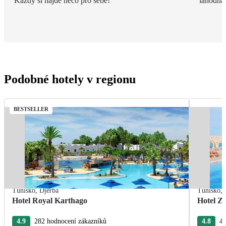
Každý si najde něco pro sebe!
lahodná h
Podobné hotely v regionu
BESTSELLER
Tunisko
,
Djerba
Tunisko
,
Hotel Royal Karthago
Hotel Zi
4.9
282 hodnocení zákazníků
4.8
47