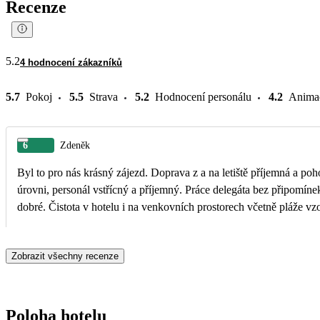
Recenze
5.2
4 hodnocení zákazníků
5.7
Pokoj
5.5
Strava
5.2
Hodnocení personálu
4.2
Anima
6
Zdeněk
Byl to pro nás krásný zájezd. Doprava z a na letiště příjemná a pohodlná, služby v hotelu na
úrovni, personál vstřícný a příjemný. Práce delegáta bez připomíne
dobré. Čistota v hotelu i na venkovních prostorech včetně pláže vz
Zobrazit všechny recenze
Poloha hotelu