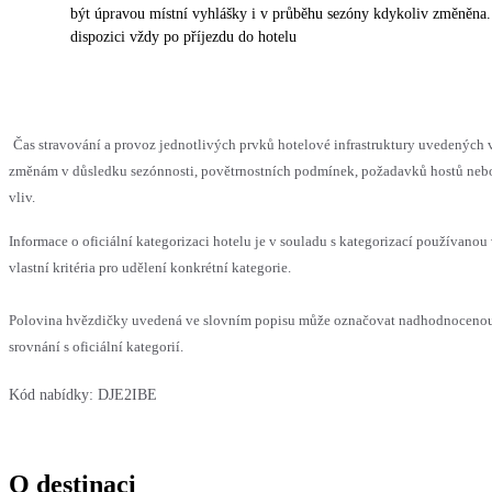
být úpravou místní vyhlášky i v průběhu sezóny kdykoliv změněna.
dispozici vždy po příjezdu do hotelu
Čas stravování a provoz jednotlivých prvků hotelové infrastruktury uvedenýc
změnám v důsledku sezónnosti, povětrnostních podmínek, požadavků hostů nebo 
vliv.
Informace o oficiální kategorizaci hotelu je v souladu s kategorizací používanou
vlastní kritéria pro udělení konkrétní kategorie.
Polovina hvězdičky uvedená ve slovním popisu může označovat nadhodnoceno
srovnání s oficiální kategorií.
Kód nabídky:
DJE2IBE
O destinaci