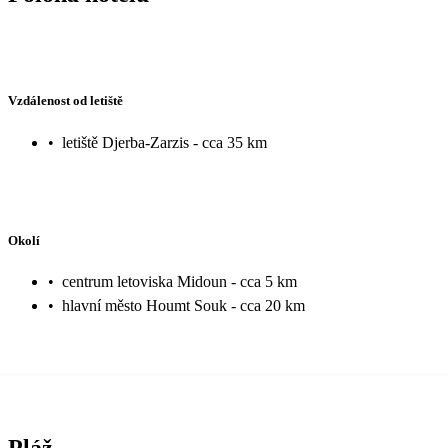
Vzdálenost od letiště
•
letiště Djerba-Zarzis - cca 35 km
Okolí
•
centrum letoviska Midoun - cca 5 km
•
hlavní město Houmt Souk - cca 20 km