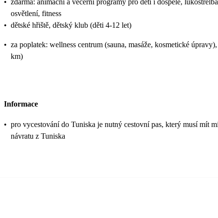
•
zdarma: animační a večerní programy pro děti i dospělé, lukostřelba, 
osvětlení, fitness
•
dětské hřiště, dětský klub (děti 4-12 let)
•
za poplatek: wellness centrum (sauna, masáže, kosmetické úpravy), v
km)
Informace
•
pro vycestování do Tuniska je nutný cestovní pas, který musí mít mi
návratu z Tuniska