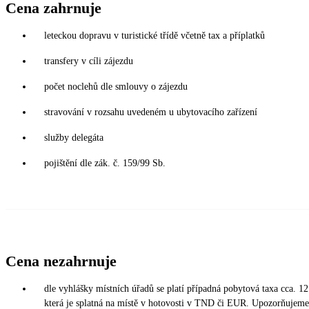
Cena zahrnuje
leteckou dopravu v turistické třídě včetně tax a příplatků
transfery v cíli zájezdu
počet noclehů dle smlouvy o zájezdu
stravování v rozsahu uvedeném u ubytovacího zařízení
služby delegáta
pojištění dle zák. č. 159/99 Sb.
Cena nezahrnuje
dle vyhlášky místních úřadů se platí případná pobytová taxa cca. 12
která je splatná na místě v hotovosti v TND či EUR. Upozorňujeme,