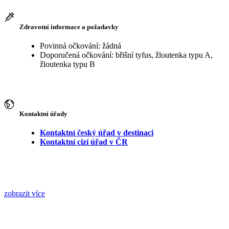
Zdravotní informace a požadavky
Povinná očkování: žádná
Doporučená očkování: břišní tyfus, žloutenka typu A,
žloutenka typu B
Kontaktní úřady
Kontaktní český úřad v destinaci
Kontaktní cizí úřad v ČR
zobrazit více