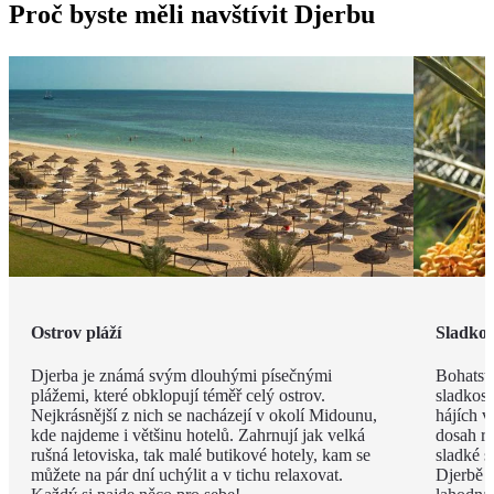
Proč byste měli navštívit Djerbu
Ostrov pláží
Sladkos
Djerba je známá svým dlouhými písečnými
Bohatstv
plážemi, které obklopují téměř celý ostrov.
sladkost
Nejkrásnější z nich se nacházejí v okolí Midounu,
hájích v
kde najdeme i většinu hotelů. Zahrnují jak velká
dosah ru
rušná letoviska, tak malé butikové hotely, kam se
sladké s
můžete na pár dní uchýlit a v tichu relaxovat.
Djerbě p