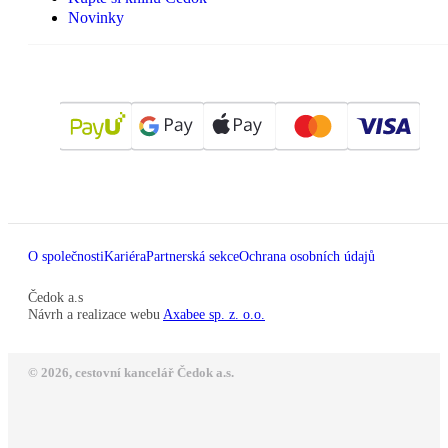
Novinky
O společnosti
Kariéra
Partnerská sekce
Ochrana osobních údajů
Čedok a.s
Návrh a realizace webu
Axabee sp. z. o.o.
© 2026, cestovní kancelář Čedok a.s.