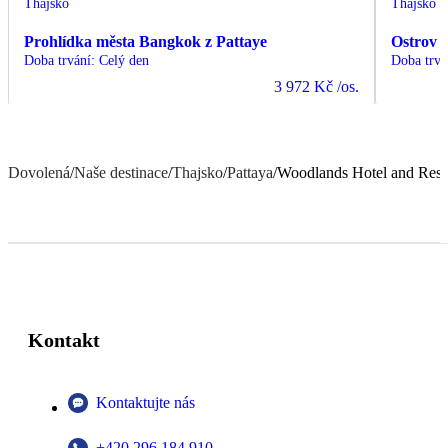
Thajsko
Thajsko
Prohlídka města Bangkok z Pattaye
Ostrov 
Doba trvání
:
Celý den
Doba trvá
3 972 Kč
/os.
Dovolená
/
Naše destinace
/
Thajsko
/
Pattaya
/
Woodlands Hotel and Reso
Kontakt
Kontaktujte nás
+420 296 184 910