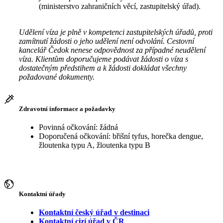
(ministerstvo zahraničních věcí, zastupitelský úřad).
Udělení víza je plně v kompetenci zastupitelských úřadů, proti
zamítnutí žádosti o jeho udělení není odvolání. Cestovní
kancelář Čedok nenese odpovědnost za případné neudělení
víza. Klientům doporučujeme podávat žádosti o víza s
dostatečným předstihem a k žádosti dokládat všechny
požadované dokumenty.
Zdravotní informace a požadavky
Povinná očkování: žádná
Doporučená očkování: břišní tyfus, horečka dengue,
žloutenka typu A, žloutenka typu B
Kontaktní úřady
Kontaktní český úřad v destinaci
Kontaktní cizí úřad v ČR