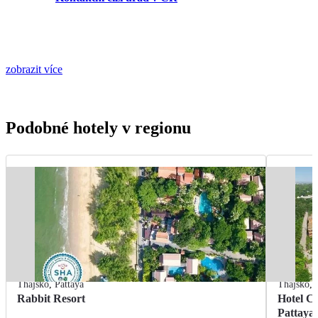
zobrazit více
Podobné hotely v regionu
Thajsko
,
Pattaya
Thajsko
,
Rabbit Resort
Hotel C
Pattaya