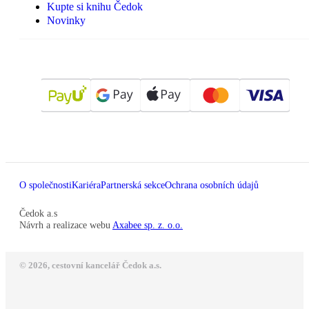
Kupte si knihu Čedok
Novinky
O společnosti
Kariéra
Partnerská sekce
Ochrana osobních údajů
Čedok a.s
Návrh a realizace webu
Axabee sp. z. o.o.
© 2026, cestovní kancelář Čedok a.s.