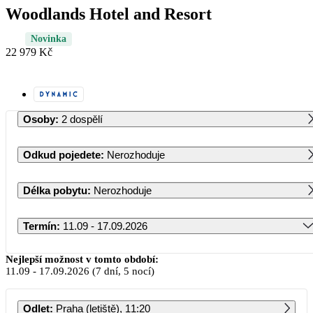
Woodlands Hotel and Resort
Novinka
22 979 Kč
Osoby
:
2 dospělí
Odkud pojedete
:
Nerozhoduje
Délka pobytu
:
Nerozhoduje
Termín
:
11.09 - 17.09.2026
Září 2026
Nejlepší možnost v tomto období:
11.09
-
17.09.2026
(7 dní, 5 nocí)
PO
ÚT
ST
ČT
PÁ
SO
NE
Odlet
:
Praha (letiště), 11:20