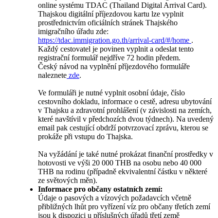
online systému TDAC (Thailand Digital Arrival Card).
Thajskou digitální příjezdovou kartu lze vyplnit
prostřednictvím oficiálních stránek Thajského
imigračního úřadu zde:
https://tdac.immigration.go.th/arrival-card/#/home
.
Každý cestovatel je povinen vyplnit a odeslat tento
registrační formulář nejdříve 72 hodin předem.
Český návod na vyplnění příjezdového formuláře
naleznete
zde
.
Ve formuláři je nutné vyplnit osobní údaje, číslo
cestovního dokladu, informace o cestě, adresu ubytování
v Thajsku a zdravotní prohlášení (v závislosti na zemích,
které navštívil v předchozích dvou týdnech). Na uvedený
email pak cestující obdrží potvrzovací zprávu, kterou se
prokáže při vstupu do Thajska.
Na vyžádání je také nutné prokázat finanční prostředky v
hotovosti ve výši 20 000 THB na osobu nebo 40 000
THB na rodinu (případně ekvivalentní částku v některé
ze světových měn).
Informace pro občany ostatních zemí:
Údaje o pasových a vízových požadavcích včetně
přibližných lhůt pro vyřízení víz pro občany třetích zemí
jsou k dispozici u příslušných úřadů třetí země