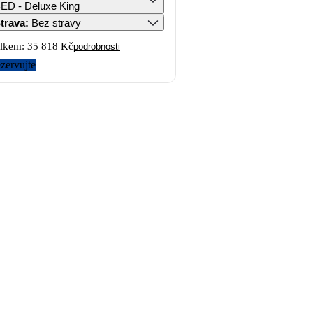
ED - Deluxe King
trava
:
Bez stravy
lkem:
35 818 Kč
podrobnosti
zervujte