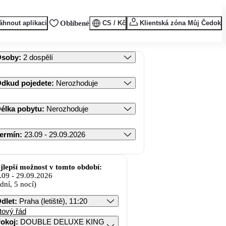
áhnout aplikaci
Oblíbené
CS / Kč
Klientská zóna Můj Čedok
Osoby
:
2 dospělí
dkud pojedete
:
Nerozhoduje
élka pobytu
:
Nerozhoduje
ermín
:
23.09 - 29.09.2026
jlepší možnost v tomto období:
.09
-
29.09.2026
 dní, 5 nocí)
dlet
:
Praha (letiště), 11:20
tový řád
okoj
:
DOUBLE DELUXE KING