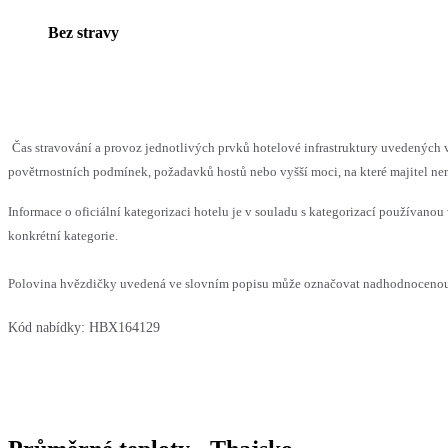
Bez stravy
Čas stravování a provoz jednotlivých prvků hotelové infrastruktury uvedenýc
povětrnostních podmínek, požadavků hostů nebo vyšší moci, na které majitel nem
Informace o oficiální kategorizaci hotelu je v souladu s kategorizací používanou 
konkrétní kategorie.
Polovina hvězdičky uvedená ve slovním popisu může označovat nadhodnocenou n
Kód nabídky:
HBX164129