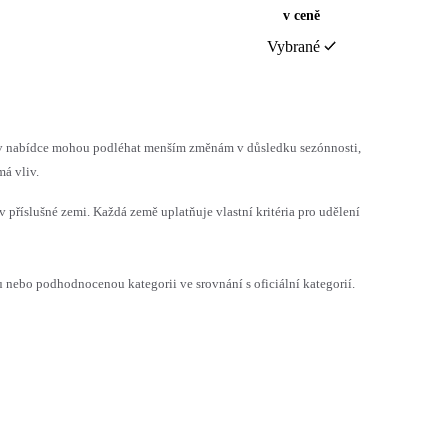
v ceně
Vybrané
h v nabídce mohou podléhat menším změnám v důsledku sezónnosti,
á vliv.
v příslušné zemi. Každá země uplatňuje vlastní kritéria pro udělení
ebo podhodnocenou kategorii ve srovnání s oficiální kategorií.