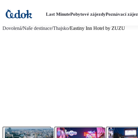
Last Minute
Pobytové zájezdy
Poznávací záje
více fotografií (19)
Dovolená
/
Naše destinace
/
Thajsko
/
Eastiny Inn Hotel by ZUZU