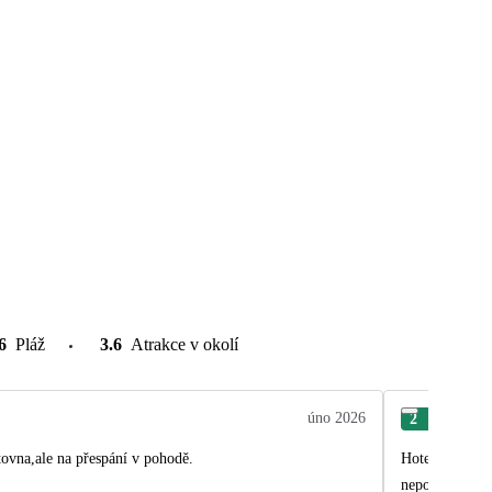
6
Pláž
3.6
Atrakce v okolí
úno 2026
2
Věr
tovna,ale na přespání v pohodě.
Hotel ve velmi
neporad