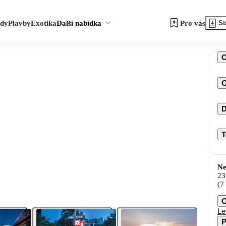
zdy
Plavby
Exotika
Další nabídka
Pro vás
St
O
D
T
Ne
23
(7
O
Le
P