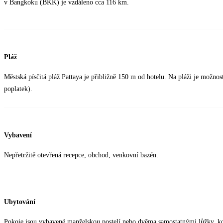
v Bangkoku (BKK) je vzdáleno cca 116 km.
Pláž
Městská písčitá pláž Pattaya je přibližně 150 m od hotelu. Na pláži je možnos
poplatek).
Vybavení
Nepřetržitě otevřená recepce, obchod, venkovní bazén.
Ubytování
Pokoje jsou vybavené manželskou postelí nebo dvěma samostatnými lůžky, 