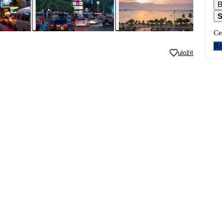
B
S
Ce
Re
uložit