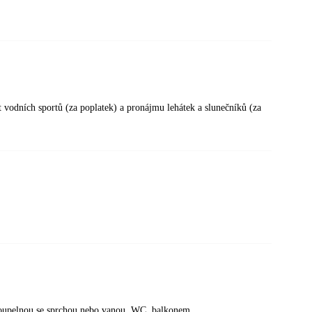
t vodních sportů (za poplatek) a pronájmu lehátek a slunečníků (za
koupelnou se sprchou nebo vanou, WC, balkonem.