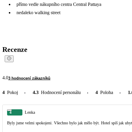
přímo vedle nákupního centra Central Pattaya
nedaleko walking street
Recenze
4.0
3 hodnocení zákazníků
4
Pokoj
4.3
Hodnocení personálu
4
Poloha
1.
4
Lenka
Byly jsme velmi spokojeni. Všechno bylo jak mělo být. Hotel spíš jak uby