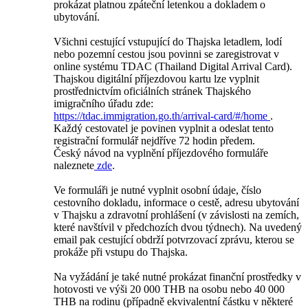
prokázat platnou zpáteční letenkou a dokladem o
ubytování.
Všichni cestující vstupující do Thajska letadlem, lodí
nebo pozemní cestou jsou povinni se zaregistrovat v
online systému TDAC (Thailand Digital Arrival Card).
Thajskou digitální příjezdovou kartu lze vyplnit
prostřednictvím oficiálních stránek Thajského
imigračního úřadu zde:
https://tdac.immigration.go.th/arrival-card/#/home
.
Každý cestovatel je povinen vyplnit a odeslat tento
registrační formulář nejdříve 72 hodin předem.
Český návod na vyplnění příjezdového formuláře
naleznete
zde
.
Ve formuláři je nutné vyplnit osobní údaje, číslo
cestovního dokladu, informace o cestě, adresu ubytování
v Thajsku a zdravotní prohlášení (v závislosti na zemích,
které navštívil v předchozích dvou týdnech). Na uvedený
email pak cestující obdrží potvrzovací zprávu, kterou se
prokáže při vstupu do Thajska.
Na vyžádání je také nutné prokázat finanční prostředky v
hotovosti ve výši 20 000 THB na osobu nebo 40 000
THB na rodinu (případně ekvivalentní částku v některé