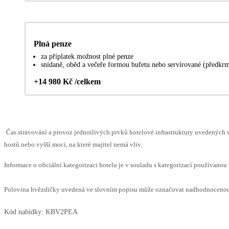
Plná penze
za příplatek možnost plné penze
snídaně, oběd a večeře formou bufetu nebo servírované (předkrm 
+14 980 Kč /celkem
Čas stravování a provoz jednotlivých prvků hotelové infrastruktury uvedený
hostů nebo vyšší moci, na které majitel nemá vliv.
Informace o oficiální kategorizaci hotelu je v souladu s kategorizací používanou 
Polovina hvězdičky uvedená ve slovním popisu může označovat nadhodnocenou n
Kód nabídky:
KBV2PEA