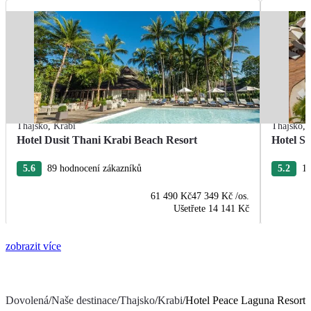
Thajsko
,
Krabi
Thajsko
,
Hotel Dusit Thani Krabi Beach Resort
Hotel S
5.6
89 hodnocení zákazníků
5.2
15
61 490 Kč
47 349 Kč
/os.
Ušetřete
14 141 Kč
zobrazit více
Dovolená
/
Naše destinace
/
Thajsko
/
Krabi
/
Hotel Peace Laguna Resort