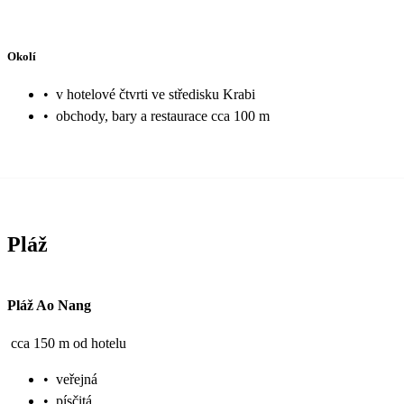
Okolí
•
v hotelové čtvrti ve středisku Krabi
•
obchody, bary a restaurace cca 100 m
Pláž
Pláž Ao Nang
cca 150 m od hotelu
•
veřejná
•
písčitá