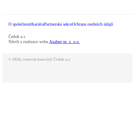
O společnosti
Kariéra
Partnerská sekce
Ochrana osobních údajů
Čedok a.s
Návrh a realizace webu
Axabee sp. z. o.o.
© 2026, cestovní kancelář Čedok a.s.