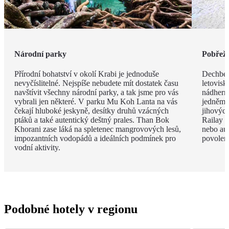
Národní parky
Pobřeží
Přírodní bohatství v okolí Krabi je jednoduše
Dechbero
nevyčíslitelné. Nejspíše nebudete mít dostatek času
letovisk
navštívit všechny národní parky, a tak jsme pro vás
nádherno
vybrali jen některé. V parku Mu Koh Lanta na vás
jedněm 
čekají hluboké jeskyně, desítky druhů vzácných
jihovýc
ptáků a také autentický deštný prales. Than Bok
Railay B
Khorani zase láká na spletenec mangrovových lesů,
nebo aut
impozantních vodopádů a ideálních podmínek pro
povolen
vodní aktivity.
Podobné hotely v regionu