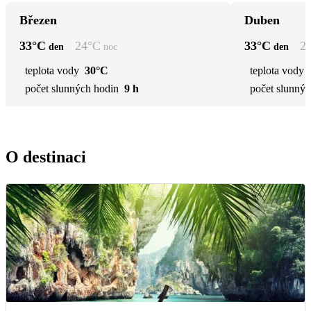
Březen
Duben
33
°C
24
°C
33
°C
2
den
noc
den
teplota vody
30°C
teplota vody
počet slunných hodin
9 h
počet slunnýc
O destinaci