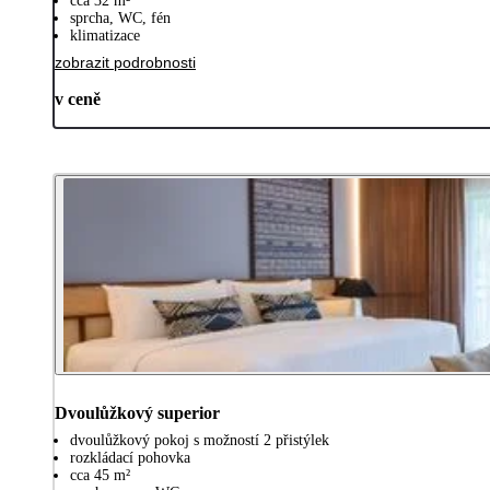
cca 32 m²
sprcha, WC, fén
klimatizace
zobrazit podrobnosti
v ceně
Dvoulůžkový superior
dvoulůžkový pokoj s možností 2 přistýlek
rozkládací pohovka
cca 45 m²