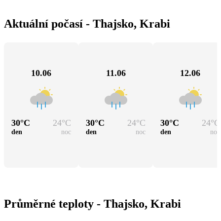
Aktuální počasí - Thajsko, Krabi
10.06
11.06
12.06
30
°C
24
°C
30
°C
24
°C
30
°C
24
°C
den
noc
den
noc
den
noc
Průměrné teploty - Thajsko, Krabi