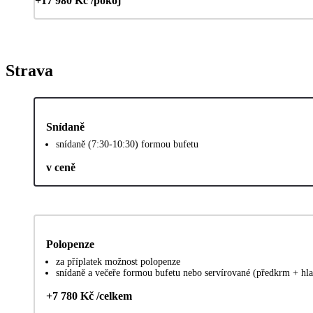
+17 980 Kč /pokoj
Strava
Snídaně
snídaně (7:30-10:30) formou bufetu
v ceně
Polopenze
za příplatek možnost polopenze
snídaně a večeře formou bufetu nebo servírované (předkrm + hlav
+7 780 Kč /celkem