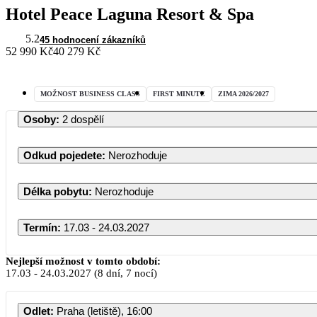
Hotel Peace Laguna Resort & Spa
5.2
45 hodnocení zákazníků
52 990 Kč
40 279 Kč
MOŽNOST BUSINESS CLASS
FIRST MINUTE
ZIMA 2026/2027
Osoby
:
2 dospělí
Odkud pojedete
:
Nerozhoduje
Délka pobytu
:
Nerozhoduje
Termín
:
17.03 - 24.03.2027
Nejlepší možnost v tomto období:
17.03
-
24.03.2027
(8 dní, 7 nocí)
PO
Odlet
:
Praha (letiště), 16:00