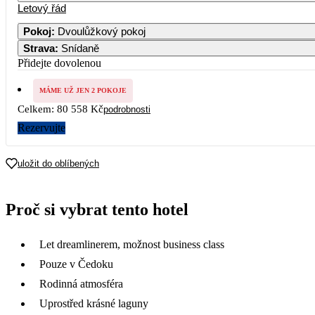
Letový řád
1
Pokoj
:
Dvoulůžkový pokoj
Strava
:
Snídaně
8
Přidejte dovolenou
15
MÁME UŽ JEN 2 POKOJE
Celkem:
80 558 Kč
podrobnosti
22
Rezervujte
29
uložit do oblíbených
Proč si vybrat tento hotel
Let dreamlinerem, možnost business class
Pouze v Čedoku
Rodinná atmosféra
Uprostřed krásné laguny