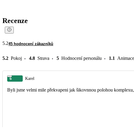
Recenze
5.2
45 hodnocení zákazníků
5.2
Pokoj
4.8
Strava
5
Hodnocení personálu
1.1
Animac
6
Karel
Byli jsme velmi mile překvapeni jak šikovnnou polohou komplexu, 