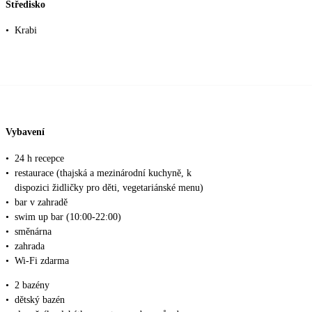
Středisko
•
Krabi
Vybavení
•
24 h recepce
•
restaurace (thajská a mezinárodní kuchyně, k
dispozici židličky pro děti, vegetariánské menu)
•
bar v zahradě
•
swim up bar (10:00-22:00)
•
směnárna
•
zahrada
•
Wi-Fi zdarma
•
2 bazény
•
dětský bazén