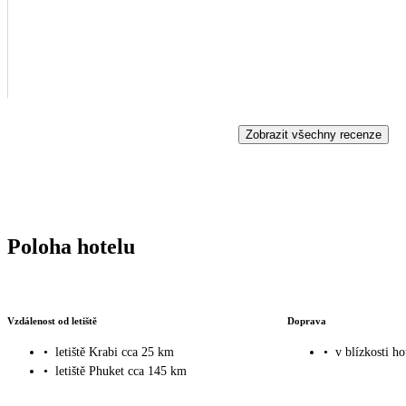
Zobrazit všechny recenze
Poloha hotelu
Vzdálenost od letiště
Doprava
•
letiště Krabi cca 25 km
•
v blízkosti ho
•
letiště Phuket cca 145 km