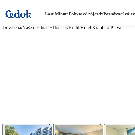
Last Minute
Pobytové zájezdy
Poznávací záje
více fotografií (13)
Dovolená
/
Naše destinace
/
Thajsko
/
Krabi
/
Hotel Krabi La Playa