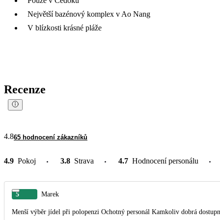
Pouze v Čedoku
Největší bazénový komplex v Ao Nang
V blízkosti krásné pláže
Recenze
4.8
65 hodnocení zákazníků
4.9
Pokoj
3.8
Strava
4.7
Hodnocení personálu
5
Marek
Menší výběr jídel při polopenzi Ochotný personál Kamkoliv dobrá d