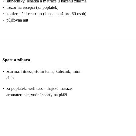
•
slunečníky, lehátka a matrace u bazenů zdarma
•
trezor na recepci (za poplatek)
•
konferenční centrum (kapacita až pro 60 osob)
•
půjčovna aut
Sport a zábava
•
zdarma: fitness, stolní tenis, kulečník, mini
club
•
za poplatek: wellness - thajské masáže,
aromaterapie; vodní sporty na pláži