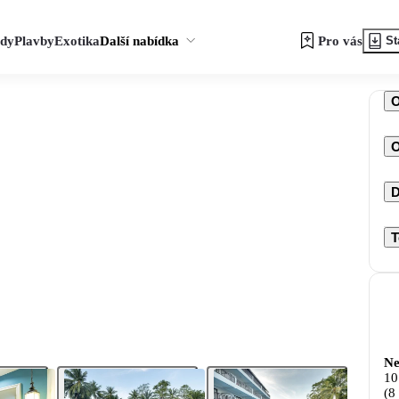
zdy
Plavby
Exotika
Další nabídka
Pro vás
St
O
D
T
Ne
10
(8