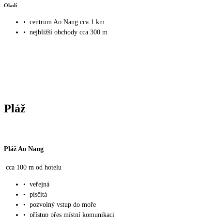
Okolí
•
centrum Ao Nang cca 1 km
•
nejbližší obchody cca 300 m
Pláž
Pláž Ao Nang
cca 100 m od hotelu
•
veřejná
•
písčitá
•
pozvolný vstup do moře
•
přístup přes místní komunikaci