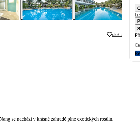
O
Le
P
S
uložit
Př
Ce
Re
ng se nachází v krásné zahradě plné exotických rostlin.