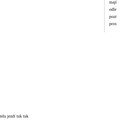
mají dobře zor
odletu, ale to
poznat, že jsm
prostorné, vžd
najíst se samo
raději vyrazil
mínus má manaž
středisko se s
pohodě. Místní
telu jezdí tuk tuk