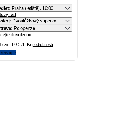
dlet
:
Praha (letiště), 16:00
tový řád
okoj
:
Dvoulůžkový superior
trava
:
Polopenze
idejte dovolenou
lkem:
80 578 Kč
podrobnosti
zervujte