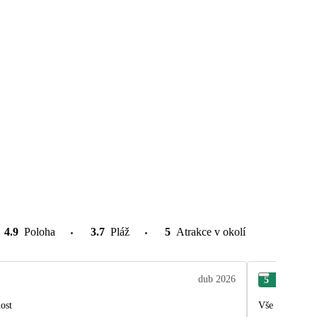
4.9
Poloha
3.7
Pláž
5
Atrakce v okolí
dub 2026
5
Dav
ostupnost
Vše od nákupu 