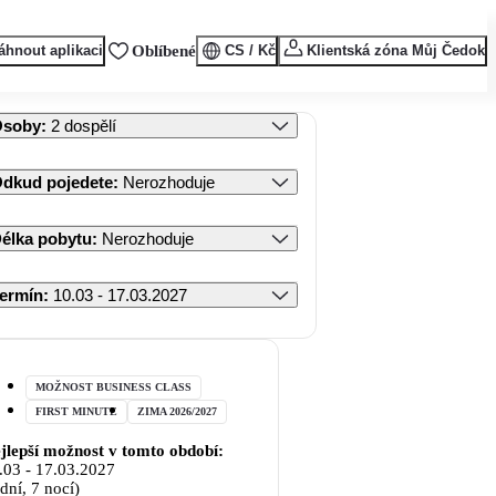
áhnout aplikaci
Oblíbené
CS / Kč
Klientská zóna Můj Čedok
Osoby
:
2 dospělí
dkud pojedete
:
Nerozhoduje
élka pobytu
:
Nerozhoduje
ermín
:
10.03 - 17.03.2027
MOŽNOST BUSINESS CLASS
FIRST MINUTE
ZIMA 2026/2027
jlepší možnost v tomto období:
.03
-
17.03.2027
 dní, 7 nocí)