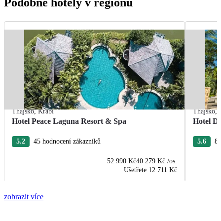
Podobné hotely v regionu
Thajsko
,
Krabi
Thajsko
,
Hotel Peace Laguna Resort & Spa
Hotel D
5.2
45 hodnocení zákazníků
5.6
89
52 990 Kč
40 279 Kč
/os.
Ušetřete
12 711 Kč
zobrazit více