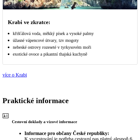
Krabi ve zkratce:
křišťálová voda, měkký písek a vysoké palmy
úžasné vápencové útvary, tzv mogoty
nebeské ostrovy rozeseté v tyrkysovém moři
exotické ovoce a pikantní thajská kuchyně
více o Krabi
Praktické informace
Cestovní doklady a vízové informace
Informace pro občany České republiky:
K vycestování je potřeba cestovní pas platný alespoň 6