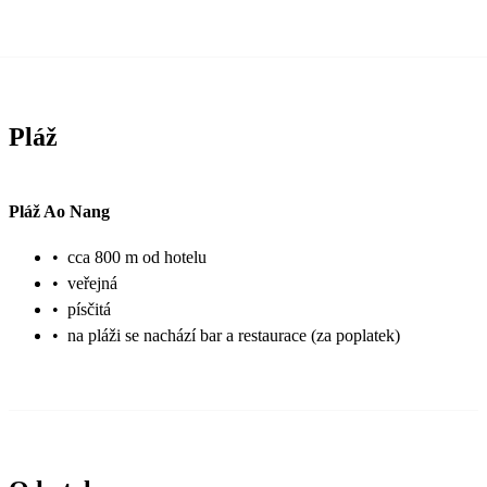
Pláž
Pláž Ao Nang
•
cca 800 m od hotelu
•
veřejná
•
písčitá
•
na pláži se nachází bar a restaurace (za poplatek)