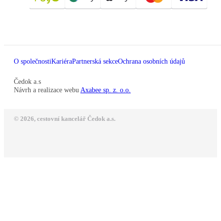
O společnosti
Kariéra
Partnerská sekce
Ochrana osobních údajů
Čedok a.s
Návrh a realizace webu
Axabee sp. z. o.o.
© 2026, cestovní kancelář Čedok a.s.