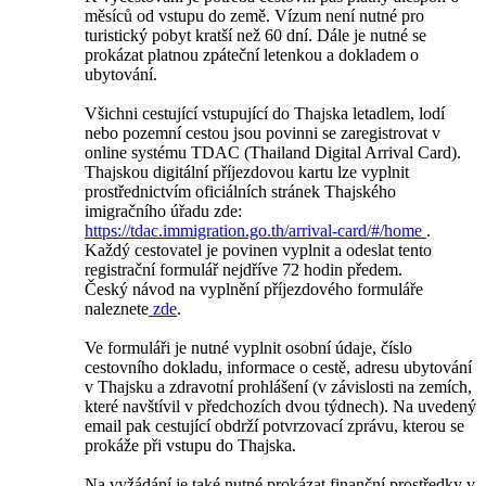
měsíců od vstupu do země. Vízum není nutné pro
turistický pobyt kratší než 60 dní. Dále je nutné se
prokázat platnou zpáteční letenkou a dokladem o
ubytování.
Všichni cestující vstupující do Thajska letadlem, lodí
nebo pozemní cestou jsou povinni se zaregistrovat v
online systému TDAC (Thailand Digital Arrival Card).
Thajskou digitální příjezdovou kartu lze vyplnit
prostřednictvím oficiálních stránek Thajského
imigračního úřadu zde:
https://tdac.immigration.go.th/arrival-card/#/home
.
Každý cestovatel je povinen vyplnit a odeslat tento
registrační formulář nejdříve 72 hodin předem.
Český návod na vyplnění příjezdového formuláře
naleznete
zde
.
Ve formuláři je nutné vyplnit osobní údaje, číslo
cestovního dokladu, informace o cestě, adresu ubytování
v Thajsku a zdravotní prohlášení (v závislosti na zemích,
které navštívil v předchozích dvou týdnech). Na uvedený
email pak cestující obdrží potvrzovací zprávu, kterou se
prokáže při vstupu do Thajska.
Na vyžádání je také nutné prokázat finanční prostředky v