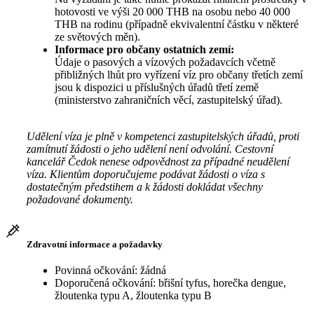
hotovosti ve výši 20 000 THB na osobu nebo 40 000
THB na rodinu (případně ekvivalentní částku v některé
ze světových měn).
Informace pro občany ostatních zemí:
Údaje o pasových a vízových požadavcích včetně
přibližných lhůt pro vyřízení víz pro občany třetích zemí
jsou k dispozici u příslušných úřadů třetí země
(ministerstvo zahraničních věcí, zastupitelský úřad).
Udělení víza je plně v kompetenci zastupitelských úřadů, proti
zamítnutí žádosti o jeho udělení není odvolání. Cestovní
kancelář Čedok nenese odpovědnost za případné neudělení
víza. Klientům doporučujeme podávat žádosti o víza s
dostatečným předstihem a k žádosti dokládat všechny
požadované dokumenty.
Zdravotní informace a požadavky
Povinná očkování: žádná
Doporučená očkování: břišní tyfus, horečka dengue,
žloutenka typu A, žloutenka typu B