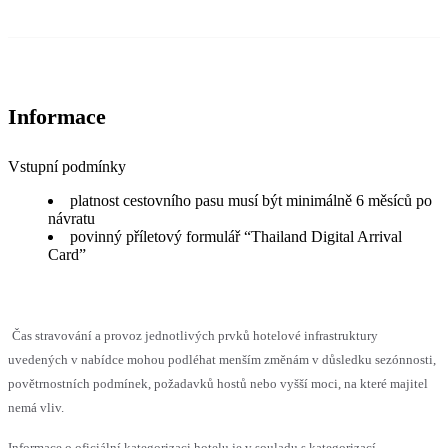
Informace
Vstupní podmínky
platnost cestovního pasu musí být minimálně 6 měsíců po
návratu
povinný příletový formulář “Thailand Digital Arrival
Card”
Čas stravování a provoz jednotlivých prvků hotelové infrastruktury
uvedených v nabídce mohou podléhat menším změnám v důsledku sezónnosti,
povětrnostních podmínek, požadavků hostů nebo vyšší moci, na které majitel
nemá vliv.
Informace o oficiální kategorizaci hotelu je v souladu s kategorizací