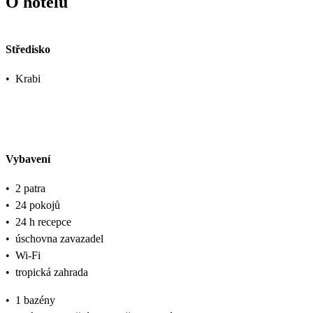
O hotelu
Středisko
•
Krabi
Vybavení
•
2 patra
•
24 pokojů
•
24 h recepce
•
úschovna zavazadel
•
Wi-Fi
•
tropická zahrada
•
1 bazény