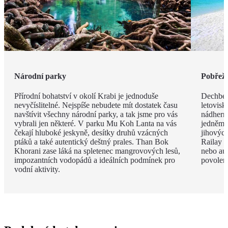
Národní parky
Pobřeží
Přírodní bohatství v okolí Krabi je jednoduše
Dechbero
nevyčíslitelné. Nejspíše nebudete mít dostatek času
letovisk
navštívit všechny národní parky, a tak jsme pro vás
nádherno
vybrali jen některé. V parku Mu Koh Lanta na vás
jedněm 
čekají hluboké jeskyně, desítky druhů vzácných
jihovýc
ptáků a také autentický deštný prales. Than Bok
Railay B
Khorani zase láká na spletenec mangrovových lesů,
nebo aut
impozantních vodopádů a ideálních podmínek pro
povolen
vodní aktivity.