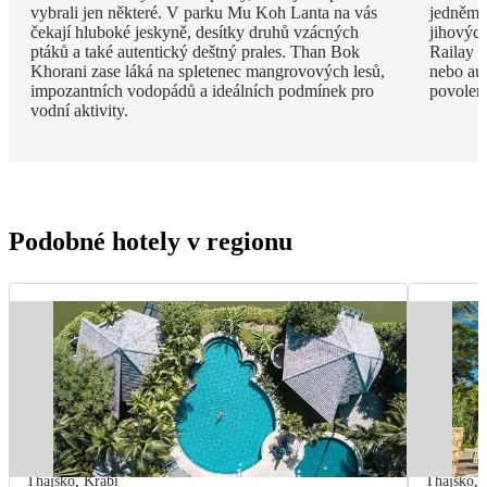
vybrali jen některé. V parku Mu Koh Lanta na vás
jedněm 
čekají hluboké jeskyně, desítky druhů vzácných
jihovýc
ptáků a také autentický deštný prales. Than Bok
Railay B
Khorani zase láká na spletenec mangrovových lesů,
nebo aut
impozantních vodopádů a ideálních podmínek pro
povolen
vodní aktivity.
Podobné hotely v regionu
Thajsko
,
Krabi
Thajsko
,