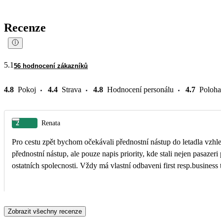
Recenze
5.1
56 hodnocení zákazníků
4.8
Pokoj
4.4
Strava
4.8
Hodnocení personálu
4.7
Poloha
2
Renata
Pro cestu zpět bychom očekávali přednostní nástup do letadla vzhle
přednostní nástup, ale pouze napis priority, kde stali nejen pasazeri
ostatních spolecnosti. Vždy má vlastní odbaveni first resp.business t
Zobrazit všechny recenze