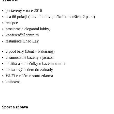
•
postavený v roce 2016
•
cca 66 pokoji (hlavní budova, několik menších, 2 patra)
•
recepce
•
prostorné a elegantní lobby,
•
konferenční centrum
•
restaurace Chao Lay
•
2 pool bary (Boat + Pakarang)
•
2 samostatné bazény s jacuzzi
•
lehátka a slunečníky u bazénu zdarma
•
terasa s výhledem do zahrady
•
Wi-Fi v celém resortu zdarma
•
knihovna
Sport a zábava