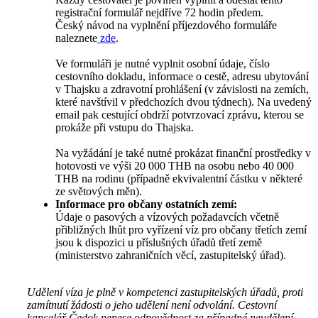
registrační formulář nejdříve 72 hodin předem.
Český návod na vyplnění příjezdového formuláře
naleznete
zde
.
Ve formuláři je nutné vyplnit osobní údaje, číslo
cestovního dokladu, informace o cestě, adresu ubytování
v Thajsku a zdravotní prohlášení (v závislosti na zemích,
které navštívil v předchozích dvou týdnech). Na uvedený
email pak cestující obdrží potvrzovací zprávu, kterou se
prokáže při vstupu do Thajska.
Na vyžádání je také nutné prokázat finanční prostředky v
hotovosti ve výši 20 000 THB na osobu nebo 40 000
THB na rodinu (případně ekvivalentní částku v některé
ze světových měn).
Informace pro občany ostatních zemí:
Údaje o pasových a vízových požadavcích včetně
přibližných lhůt pro vyřízení víz pro občany třetích zemí
jsou k dispozici u příslušných úřadů třetí země
(ministerstvo zahraničních věcí, zastupitelský úřad).
Udělení víza je plně v kompetenci zastupitelských úřadů, proti
zamítnutí žádosti o jeho udělení není odvolání. Cestovní
kancelář Čedok nenese odpovědnost za případné neudělení