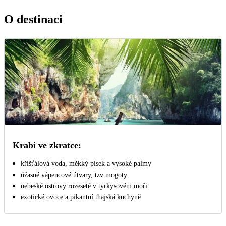
O destinaci
Krabi ve zkratce:
křišťálová voda, měkký písek a vysoké palmy
úžasné vápencové útvary, tzv mogoty
nebeské ostrovy rozeseté v tyrkysovém moři
exotické ovoce a pikantní thajská kuchyně