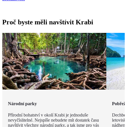
Proč byste měli navštívit Krabi
Národní parky
Pobřeží
Přírodní bohatství v okolí Krabi je jednoduše
Dechbero
nevyčíslitelné. Nejspíše nebudete mít dostatek času
letovisk
navštívit všechny národní parky, a tak jsme pro vás
nádherno