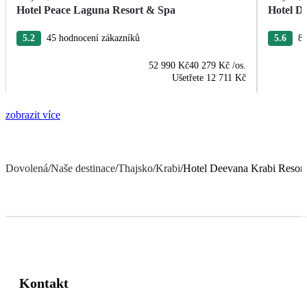
Hotel Peace Laguna Resort & Spa
Hotel D
5.2
45 hodnocení zákazníků
5.6
89
52 990 Kč
40 279 Kč
/os.
Ušetřete
12 711 Kč
zobrazit více
Dovolená
/
Naše destinace
/
Thajsko
/
Krabi
/
Hotel Deevana Krabi Resort
Kontakt