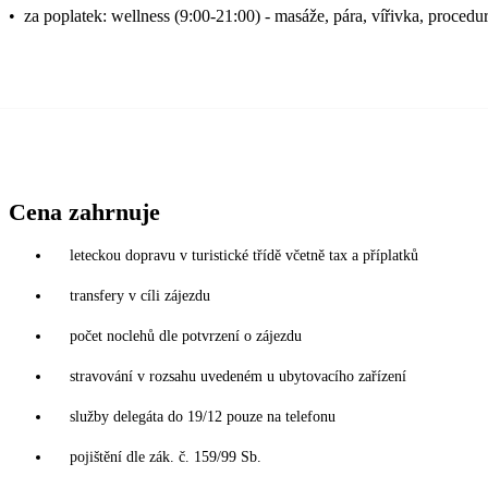
•
za poplatek: wellness (9:00-21:00) - masáže, pára, vířivka, procedur
Cena zahrnuje
leteckou dopravu v turistické třídě včetně tax a příplatků
transfery v cíli zájezdu
počet noclehů dle potvrzení o zájezdu
stravování v rozsahu uvedeném u ubytovacího zařízení
služby delegáta do 19/12 pouze na telefonu
pojištění dle zák. č. 159/99 Sb.