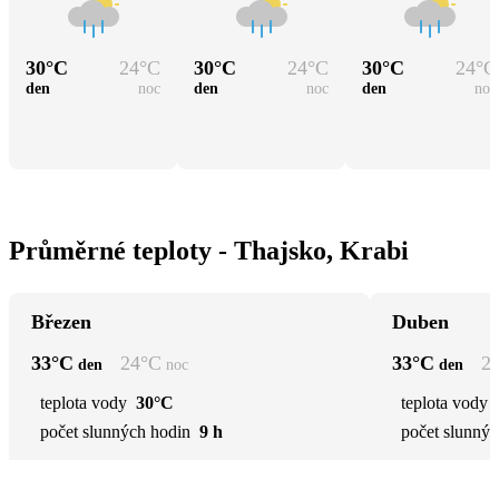
30
°C
24
°C
30
°C
24
°C
30
°C
24
°C
den
noc
den
noc
den
noc
Průměrné teploty - Thajsko, Krabi
Březen
Duben
33
°C
24
°C
33
°C
2
den
noc
den
teplota vody
30°C
teplota vody
počet slunných hodin
9 h
počet slunnýc