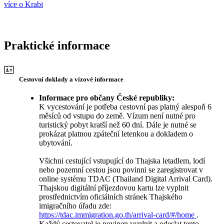
více o Krabi
Praktické informace
Cestovní doklady a vízové informace
Informace pro občany České republiky:
K vycestování je potřeba cestovní pas platný alespoň 6
měsíců od vstupu do země. Vízum není nutné pro
turistický pobyt kratší než 60 dní. Dále je nutné se
prokázat platnou zpáteční letenkou a dokladem o
ubytování.
Všichni cestující vstupující do Thajska letadlem, lodí
nebo pozemní cestou jsou povinni se zaregistrovat v
online systému TDAC (Thailand Digital Arrival Card).
Thajskou digitální příjezdovou kartu lze vyplnit
prostřednictvím oficiálních stránek Thajského
imigračního úřadu zde:
https://tdac.immigration.go.th/arrival-card/#/home
.
Každý cestovatel je povinen vyplnit a odeslat tento