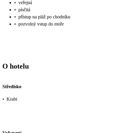
•
veřejná
•
písčitá
•
přístup na pláž po chodníku
•
pozvolný vstup do moře
O hotelu
Středisko
•
Krabi
Vybavení