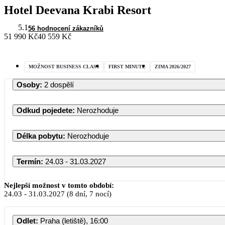
Hotel Deevana Krabi Resort
5.1
56 hodnocení zákazníků
51 990 Kč
40 559 Kč
MOŽNOST BUSINESS CLASS
FIRST MINUTE
ZIMA 2026/2027
Osoby
:
2 dospělí
Odkud pojedete
:
Nerozhoduje
Délka pobytu
:
Nerozhoduje
Termín
:
24.03 - 31.03.2027
Nejlepší možnost v tomto období:
24.03
-
31.03.2027
(8 dní, 7 nocí)
Odlet
:
Praha (letiště), 16:00