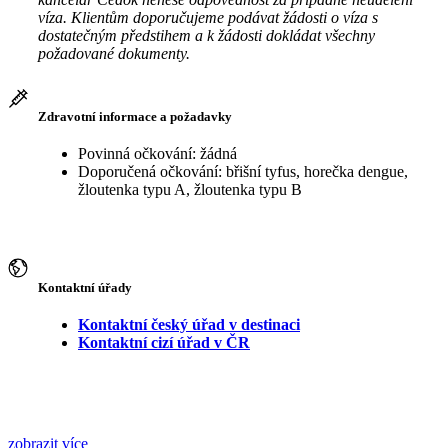
víza. Klientům doporučujeme podávat žádosti o víza s
dostatečným předstihem a k žádosti dokládat všechny
požadované dokumenty.
Zdravotní informace a požadavky
Povinná očkování: žádná
Doporučená očkování: břišní tyfus, horečka dengue,
žloutenka typu A, žloutenka typu B
Kontaktní úřady
Kontaktní český úřad v destinaci
Kontaktní cizí úřad v ČR
zobrazit více