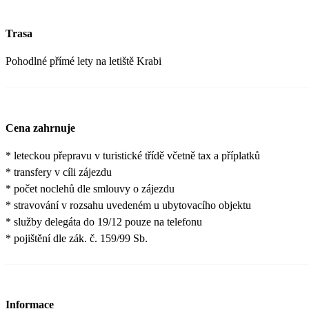
Trasa
Pohodlné přímé lety na letiště Krabi
Cena zahrnuje
* leteckou přepravu v turistické třídě včetně tax a příplatků
* transfery v cíli zájezdu
* počet noclehů dle smlouvy o zájezdu
* stravování v rozsahu uvedeném u ubytovacího objektu
* služby delegáta do 19/12 pouze na telefonu
* pojištění dle zák. č. 159/99 Sb.
Informace