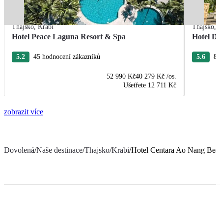
Thajsko
,
Krabi
Thajsko
,
Hotel Peace Laguna Resort & Spa
Hotel D
5.2
45 hodnocení zákazníků
5.6
89
52 990 Kč
40 279 Kč
/os.
Ušetřete
12 711 Kč
zobrazit více
Dovolená
/
Naše destinace
/
Thajsko
/
Krabi
/
Hotel Centara Ao Nang Bea