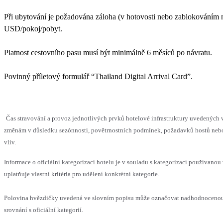
Při ubytování je požadována záloha (v hotovosti nebo zablokováním n
USD/pokoj/pobyt.
Platnost cestovního pasu musí být minimálně 6 měsíců po návratu.
Povinný příletový formulář “Thailand Digital Arrival Card”.
Čas stravování a provoz jednotlivých prvků hotelové infrastruktury uvedenýc
změnám v důsledku sezónnosti, povětrnostních podmínek, požadavků hostů nebo 
vliv.
Informace o oficiální kategorizaci hotelu je v souladu s kategorizací používanou
uplatňuje vlastní kritéria pro udělení konkrétní kategorie.
Polovina hvězdičky uvedená ve slovním popisu může označovat nadhodnoceno
srovnání s oficiální kategorií.