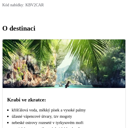
Kód nabídky:
KBV2CAR
O destinaci
Krabi ve zkratce:
křišťálová voda, měkký písek a vysoké palmy
úžasné vápencové útvary, tzv mogoty
nebeské ostrovy rozeseté v tyrkysovém moři