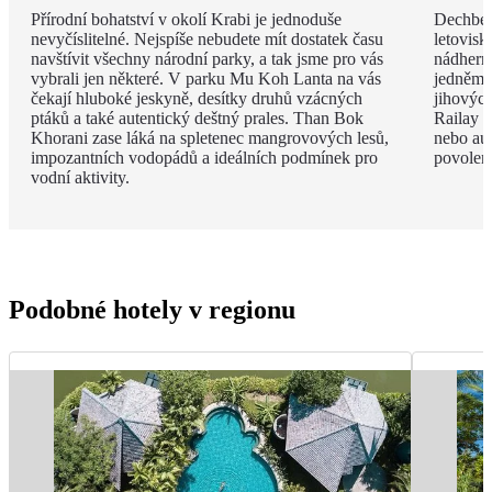
Přírodní bohatství v okolí Krabi je jednoduše
Dechbero
nevyčíslitelné. Nejspíše nebudete mít dostatek času
letovisk
navštívit všechny národní parky, a tak jsme pro vás
nádherno
vybrali jen některé. V parku Mu Koh Lanta na vás
jedněm 
čekají hluboké jeskyně, desítky druhů vzácných
jihovýc
ptáků a také autentický deštný prales. Than Bok
Railay B
Khorani zase láká na spletenec mangrovových lesů,
nebo aut
impozantních vodopádů a ideálních podmínek pro
povolen
vodní aktivity.
Podobné hotely v regionu