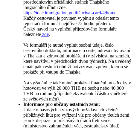
prostřednictvím oficiálních stránek Thajského
imigračního úřadu zde:
https://tdac.immigration.go.th/arrival-card/#/home
.
Každý cestovatel je povinen vyplnit a odeslat tento
registrační formulář nejdříve 72 hodin předem.
Český návod na vyplnění příjezdového formuláře
naleznete
zde
.
Ve formuláři je nutné vyplnit osobní údaje, číslo
cestovního dokladu, informace o cestě, adresu ubytování
v Thajsku a zdravotní prohlášení (v závislosti na zemích,
které navštívil v předchozích dvou týdnech). Na uvedený
email pak cestující obdrží potvrzovací zprávu, kterou se
prokáže při vstupu do Thajska.
Na vyžádání je také nutné prokázat finanční prostředky v
hotovosti ve výši 20 000 THB na osobu nebo 40 000
THB na rodinu (případně ekvivalentní částku v některé
ze světových měn).
Informace pro občany ostatních zemí:
Údaje o pasových a vízových požadavcích včetně
přibližných lhůt pro vyřízení víz pro občany třetích zemí
jsou k dispozici u příslušných úřadů třetí země
(ministerstvo zahraničních věcí, zastupitelský úřad).