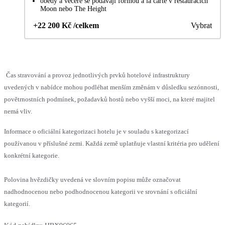
obědy a večeře se podávají formou a la carte v restauracích
Moon nebo The Height
+22 200 Kč /celkem
Vybrat
Čas stravování a provoz jednotlivých prvků hotelové infrastruktury
uvedených v nabídce mohou podléhat menším změnám v důsledku sezónnosti,
povětrnostních podmínek, požadavků hostů nebo vyšší moci, na které majitel
nemá vliv.
Informace o oficiální kategorizaci hotelu je v souladu s kategorizací
používanou v příslušné zemi. Každá země uplatňuje vlastní kritéria pro udělení
konkrétní kategorie.
Polovina hvězdičky uvedená ve slovním popisu může označovat
nadhodnocenou nebo podhodnocenou kategorii ve srovnání s oficiální
kategorií.