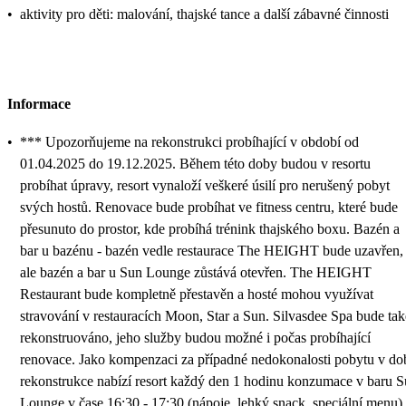
•
aktivity pro děti: malování, thajské tance a další zábavné činnosti
Informace
•
*** Upozorňujeme na rekonstrukci probíhající v období od
01.04.2025 do 19.12.2025. Během této doby budou v resortu
probíhat úpravy, resort vynaloží veškeré úsilí pro nerušený pobyt
svých hostů. Renovace bude probíhat ve fitness centru, které bude
přesunuto do prostor, kde probíhá trénink thajského boxu. Bazén a
bar u bazénu - bazén vedle restaurace The HEIGHT bude uzavřen,
ale bazén a bar u Sun Lounge zůstává otevřen. The HEIGHT
Restaurant bude kompletně přestavěn a hosté mohou využívat
stravování v restauracích Moon, Star a Sun. Silvasdee Spa bude tak
rekonstruováno, jeho služby budou možné i počas probíhající
renovace. Jako kompenzaci za případné nedokonalosti pobytu v do
rekonstrukce nabízí resort každý den 1 hodinu konzumace v baru 
Lounge v čase 16:30 - 17:30 (nápoje, lehký snack, speciální menu).