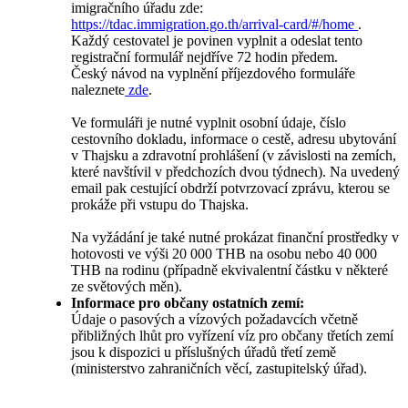
imigračního úřadu zde:
https://tdac.immigration.go.th/arrival-card/#/home
.
Každý cestovatel je povinen vyplnit a odeslat tento
registrační formulář nejdříve 72 hodin předem.
Český návod na vyplnění příjezdového formuláře
naleznete
zde
.
Ve formuláři je nutné vyplnit osobní údaje, číslo
cestovního dokladu, informace o cestě, adresu ubytování
v Thajsku a zdravotní prohlášení (v závislosti na zemích,
které navštívil v předchozích dvou týdnech). Na uvedený
email pak cestující obdrží potvrzovací zprávu, kterou se
prokáže při vstupu do Thajska.
Na vyžádání je také nutné prokázat finanční prostředky v
hotovosti ve výši 20 000 THB na osobu nebo 40 000
THB na rodinu (případně ekvivalentní částku v některé
ze světových měn).
Informace pro občany ostatních zemí:
Údaje o pasových a vízových požadavcích včetně
přibližných lhůt pro vyřízení víz pro občany třetích zemí
jsou k dispozici u příslušných úřadů třetí země
(ministerstvo zahraničních věcí, zastupitelský úřad).