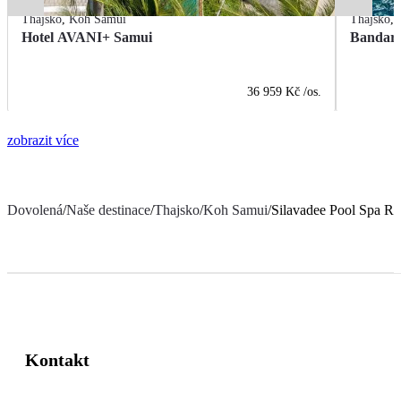
Thajsko
,
Koh Samui
Thajsko
,
Hotel AVANI+ Samui
Bandara
36 959 Kč
/os.
zobrazit více
Dovolená
/
Naše destinace
/
Thajsko
/
Koh Samui
/
Silavadee Pool Spa Re
Kontakt