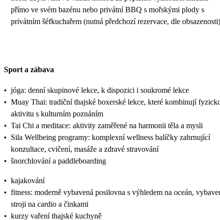
přímo ve svém bazénu nebo privátní BBQ s mořskými plody s
privátním šéfkuchařem (nutná předchozí rezervace, dle obsazenosti
Sport a zábava
•
jóga: denní skupinové lekce, k dispozici i soukromé lekce
•
Muay Thai: tradiční thajské boxerské lekce, které kombinují fyzick
aktivitu s kulturním poznáním
•
Tai Chi a meditace: aktivity zaměřené na harmonii těla a mysli
•
Sila Wellbeing programy: komplexní wellness balíčky zahrnující
konzultace, cvičení, masáže a zdravé stravování
•
šnorchlování a paddleboarding
•
kajakování
•
fitness: moderně vybavená posilovna s výhledem na oceán, vybave
stroji na cardio a činkami
•
kurzy vaření thajské kuchyně