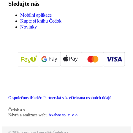
Sledujte nás
Mobilní aplikace
Kupte si knihu Čedok
Novinky
O společnosti
Kariéra
Partnerská sekce
Ochrana osobních údajů
Čedok a.s
Návrh a realizace webu
Axabee sp. z. o.o.
© 2026, cestovní kancelář Čedok a.s.