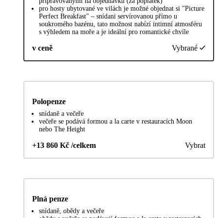
připravovanými na objednávku (za poplatek)
pro hosty ubytované ve vilách je možné objednat si "Picture
Perfect Breakfast" – snídani servírovanou přímo u
soukromého bazénu, tato možnost nabízí intimní atmosféru
s výhledem na moře a je ideální pro romantické chvíle
v ceně
Vybrané
Polopenze
snídaně a večeře
večeře se podává formou a la carte v restauracích Moon
nebo The Height
+13 860 Kč /celkem
Vybrat
Plná penze
snídaně, obědy a večeře