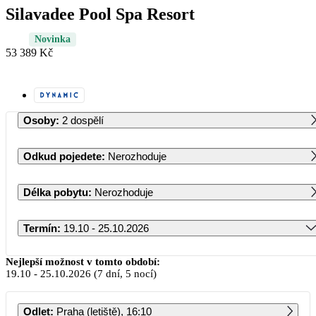
Silavadee Pool Spa Resort
Novinka
53 389 Kč
Osoby
:
2 dospělí
Odkud pojedete
:
Nerozhoduje
Délka pobytu
:
Nerozhoduje
Termín
:
19.10 - 25.10.2026
Říjen 2026
Nejlepší možnost v tomto období:
19.10
-
25.10.2026
(7 dní, 5 nocí)
PO
ÚT
ST
ČT
PÁ
SO
NE
Odlet
:
Praha (letiště), 16:10