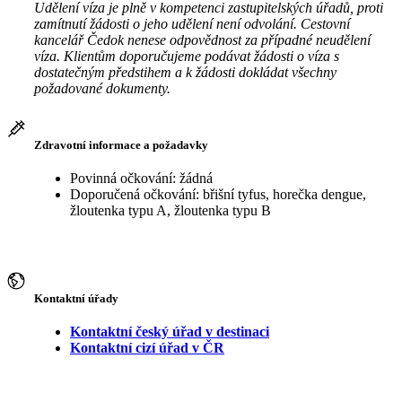
Udělení víza je plně v kompetenci zastupitelských úřadů, proti
zamítnutí žádosti o jeho udělení není odvolání. Cestovní
kancelář Čedok nenese odpovědnost za případné neudělení
víza. Klientům doporučujeme podávat žádosti o víza s
dostatečným předstihem a k žádosti dokládat všechny
požadované dokumenty.
Zdravotní informace a požadavky
Povinná očkování: žádná
Doporučená očkování: břišní tyfus, horečka dengue,
žloutenka typu A, žloutenka typu B
Kontaktní úřady
Kontaktní český úřad v destinaci
Kontaktní cizí úřad v ČR