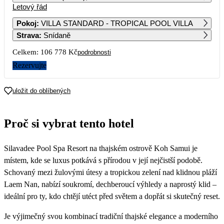
Letový řád
1
2
3
4
Pokoj
:
VILLA STANDARD - TROPICAL POOL VILLA
Strava
:
Snídaně
5
6
7
8
9
10
11
54 899
63 629
57 319
Celkem:
106 778 Kč
podrobnosti
12
13
14
15
16
17
18
Rezervujte
19
20
21
22
23
24
25
uložit do oblíbených
53 389
71 969
63 059
60 739
79 769
26
27
28
29
30
31
Proč si vybrat tento hotel
Silavadee Pool Spa Resort na thajském ostrově Koh Samui je
místem, kde se luxus potkává s přírodou v její nejčistší podobě.
Schovaný mezi žulovými útesy a tropickou zelení nad klidnou pláží
Laem Nan, nabízí soukromí, dechberoucí výhledy a naprostý klid –
ideální pro ty, kdo chtějí utéct před světem a dopřát si skutečný reset.
Je výjimečný svou kombinací tradiční thajské elegance a moderního