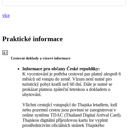
více
Praktické informace
Cestovní doklady a vízové informace
Informace pro občany České republiky:
K vycestování je potřeba cestovní pas platný alespoň 6
měsíců od vstupu do země. Vízum není nutné pro
turistický pobyt kratší než 60 dní. Dále je nutné se
prokázat platnou zpáteční letenkou a dokladem o
ubytování.
Všichni cestující vstupující do Thajska letadlem, lodí
nebo pozemní cestou jsou povinni se zaregistrovat v
online systému TDAC (Thailand Digital Arrival Card).
Thajskou digitální příjezdovou kartu lze vyplnit
prostřednictvím oficiálních stránek Thajského