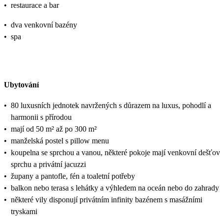
•
restaurace a bar
•
dva venkovní bazény
•
spa
Ubytování
•
80 luxusních jednotek navržených s důrazem na luxus, pohodlí a
harmonii s přírodou
•
mají od 50 m² až po 300 m²
•
manželská postel s pillow menu
•
koupelna se sprchou a vanou, některé pokoje mají venkovní dešťo
sprchu a privátní jacuzzi
•
župany a pantofle, fén a toaletní potřeby
•
balkon nebo terasa s lehátky a výhledem na oceán nebo do zahrady
•
některé vily disponují privátním infinity bazénem s masážními
tryskami