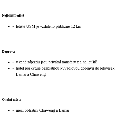
Nejbližší letiště
•
letiště USM je vzdáleno přibližně 12 km
Doprava
•
v ceně zájezdu jsou privátní transfery z a na letiště
•
hotel poskytuje bezplatnou kyvadlovou dopravu do letovisek
Lamai a Chaweng
Okolní města
•
mezi oblastmi Chaweng a Lamai