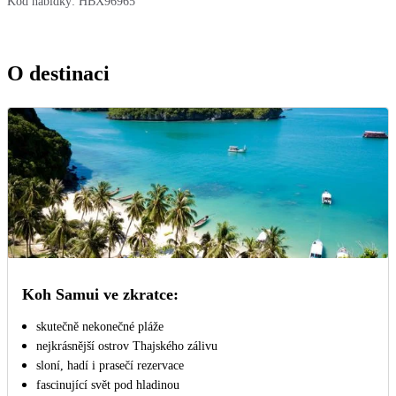
Kód nabídky:
HBX96965
O destinaci
Koh Samui ve zkratce:
skutečně nekonečné pláže
nejkrásnější ostrov Thajského zálivu
sloní, hadí i prasečí rezervace
fascinující svět pod hladinou