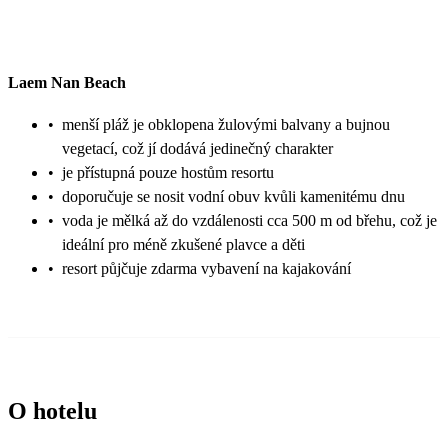
Laem Nan Beach
•
menší pláž je obklopena žulovými balvany a bujnou
vegetací, což jí dodává jedinečný charakter
•
je přístupná pouze hostům resortu
•
doporučuje se nosit vodní obuv kvůli kamenitému dnu
•
voda je mělká až do vzdálenosti cca 500 m od břehu, což je
ideální pro méně zkušené plavce a děti
•
resort půjčuje zdarma vybavení na kajakování
O hotelu