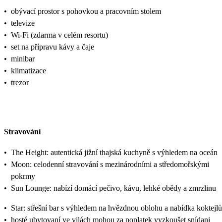
•
obývací prostor s pohovkou a pracovním stolem
•
televize
•
Wi-Fi (zdarma v celém resortu)
•
set na přípravu kávy a čaje
•
minibar
•
klimatizace
•
trezor
Stravování
•
The Height: autentická jižní thajská kuchyně s výhledem na oceán
•
Moon: celodenní stravování s mezinárodními a středomořskými
pokrmy
•
Sun Lounge: nabízí domácí pečivo, kávu, lehké obědy a zmrzlinu
•
Star: střešní bar s výhledem na hvězdnou oblohu a nabídka koktejlů
•
hosté ubytovaní ve vilách mohou za poplatek vyzkoušet snídani