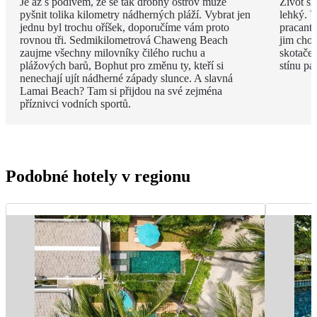
Je až s podivem, že se tak drobný ostrov může
Život sl
pyšnit tolika kilometry nádherných pláží. Vybrat jen
lehký. V
jednu byl trochu oříšek, doporučíme vám proto
pracanti
rovnou tři. Sedmikilometrová Chaweng Beach
jim chob
zaujme všechny milovníky čilého ruchu a
skotače
plážových barů, Bophut pro změnu ty, kteří si
stínu pa
nenechají ujít nádherné západy slunce. A slavná
Lamai Beach? Tam si přijdou na své zejména
příznivci vodních sportů.
Podobné hotely v regionu