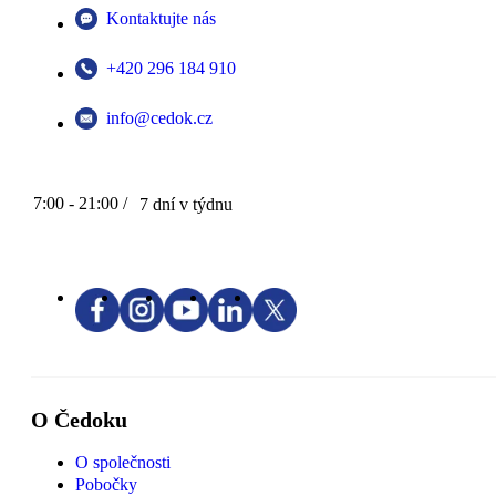
Kontaktujte nás
+420 296 184 910
info@cedok.cz
7:00 - 21:00 /
7 dní v týdnu
O Čedoku
O společnosti
Pobočky