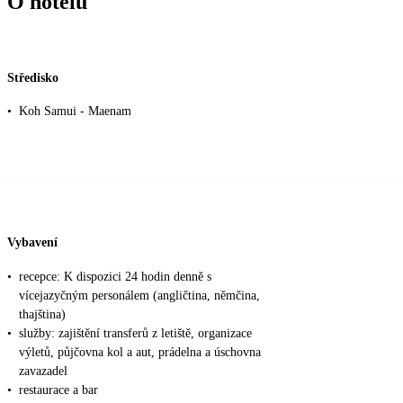
O hotelu
Středisko
•
Koh Samui - Maenam
Vybavení
•
recepce: K dispozici 24 hodin denně s
vícejazyčným personálem (angličtina, němčina,
thajština)
•
služby: zajištění transferů z letiště, organizace
výletů, půjčovna kol a aut, prádelna a úschovna
zavazadel
•
restaurace a bar