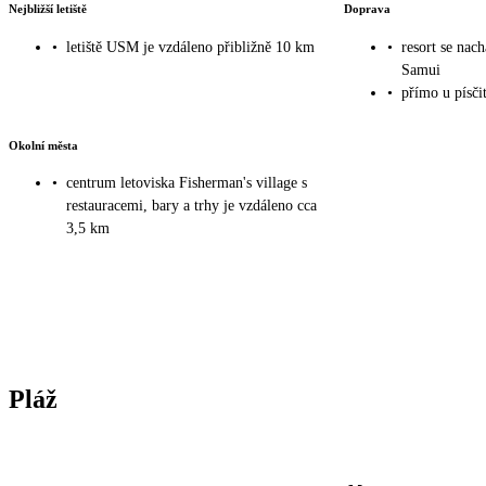
Nejbližší letiště
Doprava
•
letiště USM je vzdáleno přibližně 10 km
•
resort se nac
Samui
•
přímo u písč
Okolní města
•
centrum letoviska Fisherman's village s
restauracemi, bary a trhy je vzdáleno cca
3,5 km
Pláž