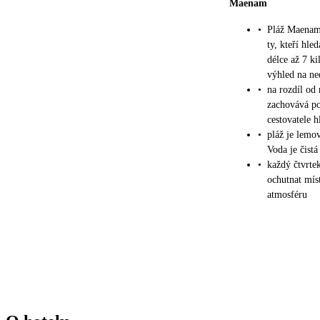
Maenam
•
Pláž Maenam 
ty, kteří hled
délce až 7 k
výhled na ne
•
na rozdíl od
zachovává pok
cestovatele h
•
pláž je lemo
Voda je čistá
•
každý čtvrte
ochutnat míst
atmosféru