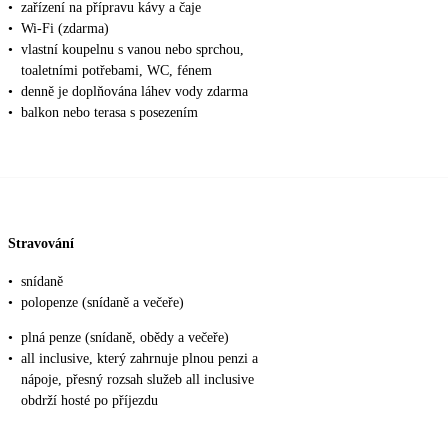
•
zařízení na přípravu kávy a čaje
•
Wi-Fi (zdarma)
•
vlastní koupelnu s vanou nebo sprchou,
toaletními potřebami, WC, fénem
•
denně je doplňována láhev vody zdarma
•
balkon nebo terasa s posezením
Stravování
•
snídaně
•
polopenze (snídaně a večeře)
•
plná penze (snídaně, obědy a večeře)
•
all inclusive, který zahrnuje plnou penzi a
nápoje, přesný rozsah služeb all inclusive
obdrží hosté po příjezdu