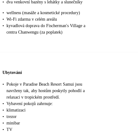
•
dva venkovní bazény s lehátky a slunečníky
•
wellness (masáže a kosmetické procedury)
•
Wi-Fi zdarma v celém areálu
•
kyvadlová doprava do Fischerman's Village a
centra Chanwengu (za poplatek)
Ubytování
•
Pokoje v Paradise Beach Resort Samui jsou
navrženy tak, aby hostům poskytly pohodlí a
relaxaci v tropickém prostředí.
•
Vybavení pokojů zahrnuje:
•
klimatizaci
•
trezor
•
minibar
•
TV