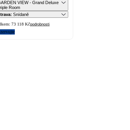
ARDEN VIEW - Grand Deluxe
riple Room
trava
:
Snídaně
lkem:
73 118 Kč
podrobnosti
zervujte