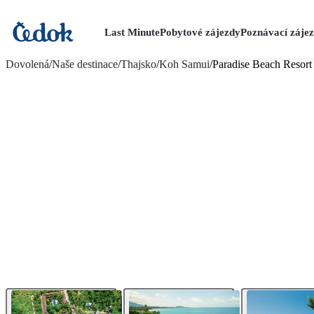
Last Minute
Pobytové zájezdy
Poznávací záje
více fotografií (25)
Dovolená
/
Naše destinace
/
Thajsko
/
Koh Samui
/
Paradise Beach Resort