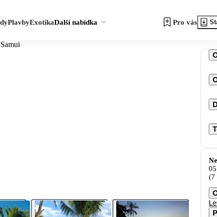
zdy
Plavby
Exotika
Další nabídka
Pro vás
St
 Samui
O
D
T
Ne
05
(7
O
Le
P