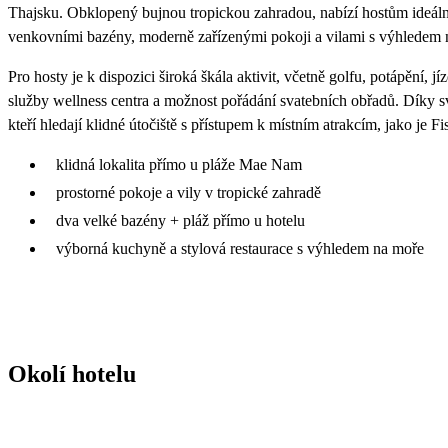
Thajsku. Obklopený bujnou tropickou zahradou, nabízí hostům ideální
venkovními bazény, moderně zařízenými pokoji a vilami s výhledem na
Pro hosty je k dispozici široká škála aktivit, včetně golfu, potápění, j
služby wellness centra a možnost pořádání svatebních obřadů. Díky s
kteří hledají klidné útočiště s přístupem k místním atrakcím, jako je 
klidná lokalita přímo u pláže Mae Nam
prostorné pokoje a vily v tropické zahradě
dva velké bazény + pláž přímo u hotelu
výborná kuchyně a stylová restaurace s výhledem na moře
Okolí hotelu