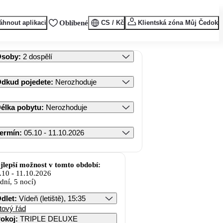
áhnout aplikaci
Oblíbené
CS / Kč
Klientská zóna Můj Čedok
Osoby
:
2 dospělí
dkud pojedete
:
Nerozhoduje
élka pobytu
:
Nerozhoduje
ermín
:
05.10 - 11.10.2026
jlepší možnost v tomto období:
.10
-
11.10.2026
 dní, 5 nocí)
dlet
:
Vídeň (letiště), 15:35
tový řád
okoj
:
TRIPLE DELUXE