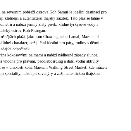
na severním pobřeží ostrova Koh Samui je ideální destinací pro
ají klidnější a autentičtější thajský zážitek. Tato pláž se táhne v
ilometrů a nabízí jemný zlatý písek, klidné tyrkysové vody a
daleký ostrov Koh Phangan.
 rušnějších pláží, jako jsou Chaweng nebo Lamai, Maenam si
lidný charakter, což ji činí ideální pro páry, rodiny s dětmi a
ledající odpočinek
vána kokosovými palmami a nabízí nádherné západy slunce.
 a vhodná pro plavání, paddleboarding a další vodní aktivity
k se v blízkosti koná Maenam Walking Street Market, kde můžete
ní speciality, nakoupit suvenýry a zažít autentickou thajskou