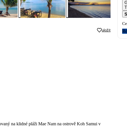
G
T
S
Ce
uložit
Re
tuovaný na klidné pláži Mae Nam na ostrově Koh Samui v