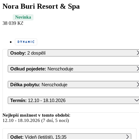
Nora Buri Resort & Spa
Novinka
38 039 Kč
Osoby
:
2 dospělí
Odkud pojedete
:
Nerozhoduje
Délka pobytu
:
Nerozhoduje
Termín
:
12.10 - 18.10.2026
Říjen 2026
Nejlepší možnost v tomto období:
12.10
-
18.10.2026
(7 dní, 5 nocí)
PO
ÚT
ST
ČT
PÁ
SO
NE
Odlet
:
Vídeň (letiště), 15:35