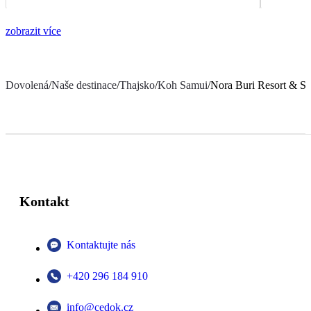
zobrazit více
Dovolená
/
Naše destinace
/
Thajsko
/
Koh Samui
/
Nora Buri Resort & S
Kontakt
Kontaktujte nás
+420 296 184 910
info@cedok.cz