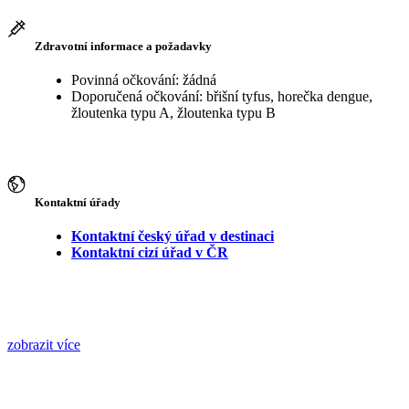
Zdravotní informace a požadavky
Povinná očkování: žádná
Doporučená očkování: břišní tyfus, horečka dengue,
žloutenka typu A, žloutenka typu B
Kontaktní úřady
Kontaktní český úřad v destinaci
Kontaktní cizí úřad v ČR
zobrazit více