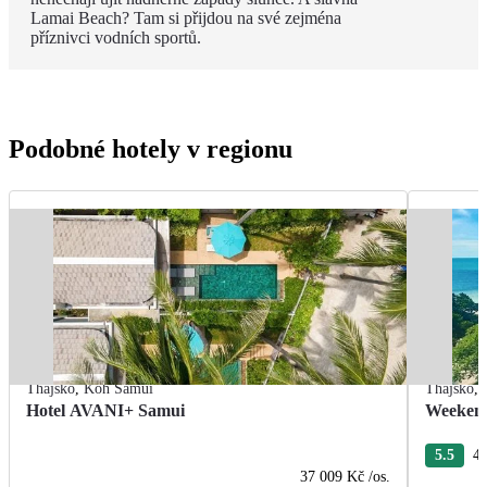
Lamai Beach? Tam si přijdou na své zejména
příznivci vodních sportů.
Podobné hotely v regionu
Thajsko
,
Koh Samui
Thajsko
,
Hotel AVANI+ Samui
Weekend
5.5
4 
37 009 Kč
/os.