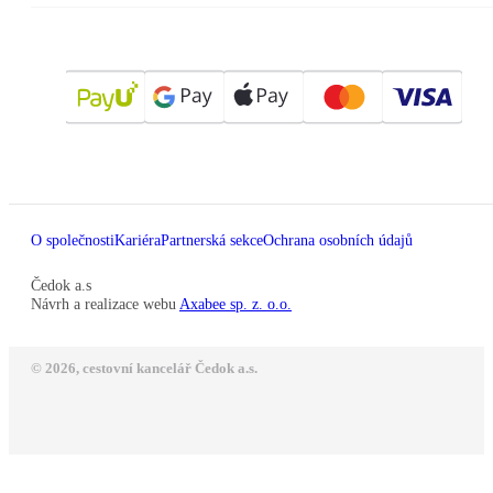
O společnosti
Kariéra
Partnerská sekce
Ochrana osobních údajů
Čedok a.s
Návrh a realizace webu
Axabee sp. z. o.o.
© 2026, cestovní kancelář Čedok a.s.