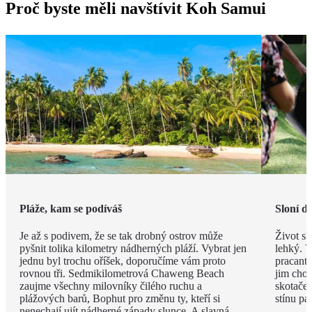
Proč byste měli navštívit Koh Samui
Pláže, kam se podíváš
Sloní d
Je až s podivem, že se tak drobný ostrov může
Život sl
pyšnit tolika kilometry nádherných pláží. Vybrat jen
lehký. V
jednu byl trochu oříšek, doporučíme vám proto
pracanti
rovnou tři. Sedmikilometrová Chaweng Beach
jim chob
zaujme všechny milovníky čilého ruchu a
skotače
plážových barů, Bophut pro změnu ty, kteří si
stínu pa
nenechají ujít nádherné západy slunce. A slavná