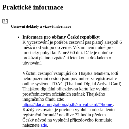
Praktické informace
Cestovní doklady a vízové informace
Informace pro občany České republiky:
K vycestování je potřeba cestovní pas platný alespoň 6
měsíců od vstupu do země. Vízum není nutné pro
turistický pobyt kratší než 60 dní. Dále je nutné se
prokázat platnou zpáteční letenkou a dokladem o
ubytování.
Všichni cestující vstupující do Thajska letadlem, lodí
nebo pozemní cestou jsou povinni se zaregistrovat v
online systému TDAC (Thailand Digital Arrival Card).
Thajskou digitální příjezdovou kartu lze vyplnit
prostřednictvím oficiálních stránek Thajského
imigračního úřadu zde:
https://tdac.immigration.go.th/arrival-card/#/home
.
Každý cestovatel je povinen vyplnit a odeslat tento
registrační formulář nejdříve 72 hodin předem.
Český návod na vyplnění příjezdového formuláře
naleznete
zde
.