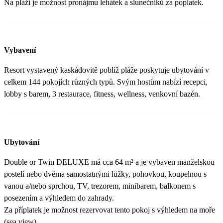
Na pláži je možnost pronájmu lehátek a slunečníků za poplatek.
Vybavení
Resort vystavený kaskádovitě poblíž pláže poskytuje ubytování v
celkem 144 pokojích různých typů. Svým hostům nabízí recepci,
lobby s barem, 3 restaurace, fitness, wellness, venkovní bazén.
Ubytování
Double or Twin DELUXE má cca 64 m² a je vybaven manželskou
postelí nebo dvěma samostatnými lůžky, pohovkou, koupelnou s
vanou a/nebo sprchou, TV, trezorem, minibarem, balkonem s
posezením a výhledem do zahrady.
Za příplatek je možnost rezervovat tento pokoj s výhledem na moře
(sea view).