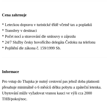
Cena zahrnuje
* Leteckou dopravu v turistické třídě včetně tax a poplatků
* Transfery v destinaci
* Počet nocí a stravování dle smlouvy o zájezdu
* 24/7 Služby česky hovořícího delegáta Čedoku na telefonu
* Pojištění dle zákona č. 159/1999 Sb.
Informace
Pro vstup do Thajska je nutný cestovní pas jehož doba platnosti
přesahuje minimálně o 6 měsíců délku pobytu a zpáteční letenka.
Ubytování může vyžadovat vranou kauci ve výši cca 2000
THB/pokoj/noc.