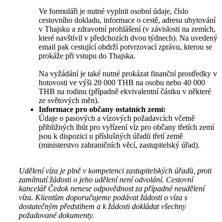
Ve formuláři je nutné vyplnit osobní údaje, číslo
cestovního dokladu, informace o cestě, adresu ubytování
v Thajsku a zdravotní prohlášení (v závislosti na zemích,
které navštívil v předchozích dvou týdnech). Na uvedený
email pak cestující obdrží potvrzovací zprávu, kterou se
prokáže při vstupu do Thajska.
Na vyžádání je také nutné prokázat finanční prostředky v
hotovosti ve výši 20 000 THB na osobu nebo 40 000
THB na rodinu (případně ekvivalentní částku v některé
ze světových měn).
Informace pro občany ostatních zemí:
Údaje o pasových a vízových požadavcích včetně
přibližných lhůt pro vyřízení víz pro občany třetích zemí
jsou k dispozici u příslušných úřadů třetí země
(ministerstvo zahraničních věcí, zastupitelský úřad).
Udělení víza je plně v kompetenci zastupitelských úřadů, proti
zamítnutí žádosti o jeho udělení není odvolání. Cestovní
kancelář Čedok nenese odpovědnost za případné neudělení
víza. Klientům doporučujeme podávat žádosti o víza s
dostatečným předstihem a k žádosti dokládat všechny
požadované dokumenty.