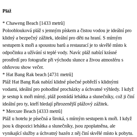
Pláž
* Chaweng Beach [1433 metrů]
Polooblouková pláž s jemným pískem a čistou vodou je ideální pro
klidný a bezpečný zážitek, ideální pro děti na hraní. S mírným
sestupem k moři a spoustou barů a restaurací je to skvělé místo k
odpočinku a užívání si teplé vody. Navíc pláž nabízí krásné
prostředí pro fotografie při východu slunce a živou atmosféru s
ohňovou show večer.
* Hat Bang Rak beach [4731 metrů]
Pláž Hat Bang Rak nabízí klidné písečné pobřeží s klidnými
vodami, ideální pro pohodlné procházky a úchvatné výhledy. I když
je sestup k moři mírný, pláž postrádá lehátka a slunečníky, což ji činí
ideální pro ty, kteří hledají přirozenější plážový zážitek.
* Mercure Beach [4333 metrů]
Pláž u hotelu je písečná a široká, s mírným sestupem k moři. I když
jsou k dispozici lehátka a slunečníky, jsou zpoplatněna, ale
vynikající služby a úchvatný bazén z něj činí skvělé místo k pobytu.