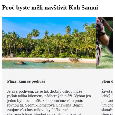
Proč byste měli navštívit Koh Samui
Pláže, kam se podíváš
Sloní d
Je až s podivem, že se tak drobný ostrov může
Život sl
pyšnit tolika kilometry nádherných pláží. Vybrat jen
lehký. V
jednu byl trochu oříšek, doporučíme vám proto
pracanti
rovnou tři. Sedmikilometrová Chaweng Beach
jim chob
zaujme všechny milovníky čilého ruchu a
skotače
plážových barů, Bophut pro změnu ty, kteří si
stínu pa