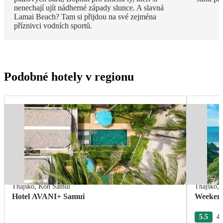
nenechají ujít nádherné západy slunce. A slavná
Lamai Beach? Tam si přijdou na své zejména
příznivci vodních sportů.
Podobné hotely v regionu
Thajsko
,
Koh Samui
Thajsko
,
Hotel AVANI+ Samui
Weekend
5.5
4 