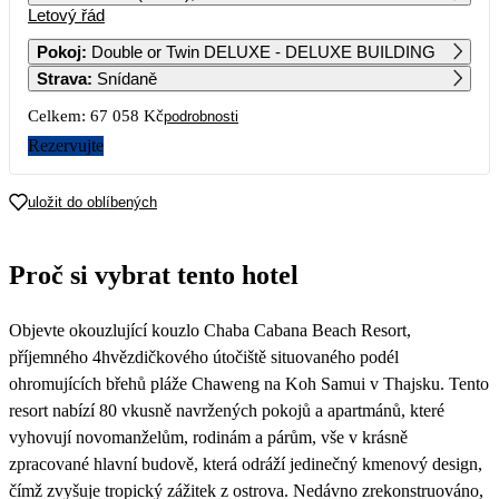
Letový řád
1
2
3
4
5
6
42 149
39 919
Pokoj
:
Double or Twin DELUXE - DELUXE BUILDING
Strava
:
Snídaně
7
8
9
10
11
12
13
39 819
44 249
36 389
33 529
37 619
40 719
Celkem:
67 058 Kč
podrobnosti
14
15
16
17
18
19
20
Rezervujte
35 959
37 439
36 299
40 159
38 649
41 049
21
22
23
24
25
26
27
uložit do oblíbených
36 899
46 289
42 319
44 769
42 099
47 019
28
29
30
Proč si vybrat tento hotel
36 899
40 169
37 839
Objevte okouzlující kouzlo Chaba Cabana Beach Resort,
příjemného 4hvězdičkového útočiště situovaného podél
ohromujících břehů pláže Chaweng na Koh Samui v Thajsku. Tento
resort nabízí 80 vkusně navržených pokojů a apartmánů, které
vyhovují novomanželům, rodinám a párům, vše v krásně
zpracované hlavní budově, která odráží jedinečný kmenový design,
čímž zvyšuje tropický zážitek z ostrova. Nedávno zrekonstruováno,