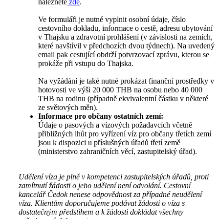
naleznete
zde
.
Ve formuláři je nutné vyplnit osobní údaje, číslo
cestovního dokladu, informace o cestě, adresu ubytování
v Thajsku a zdravotní prohlášení (v závislosti na zemích,
které navštívil v předchozích dvou týdnech). Na uvedený
email pak cestující obdrží potvrzovací zprávu, kterou se
prokáže při vstupu do Thajska.
Na vyžádání je také nutné prokázat finanční prostředky v
hotovosti ve výši 20 000 THB na osobu nebo 40 000
THB na rodinu (případně ekvivalentní částku v některé
ze světových měn).
Informace pro občany ostatních zemí:
Údaje o pasových a vízových požadavcích včetně
přibližných lhůt pro vyřízení víz pro občany třetích zemí
jsou k dispozici u příslušných úřadů třetí země
(ministerstvo zahraničních věcí, zastupitelský úřad).
Udělení víza je plně v kompetenci zastupitelských úřadů, proti
zamítnutí žádosti o jeho udělení není odvolání. Cestovní
kancelář Čedok nenese odpovědnost za případné neudělení
víza. Klientům doporučujeme podávat žádosti o víza s
dostatečným předstihem a k žádosti dokládat všechny