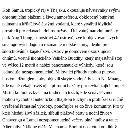
Koh Samui, tropický ráj v Thajsku, okouzluje návštěvníky svými
ohromujícími plážemi a živou atmosférou, obklopený bujnými
palmami a křišťálově čistými vodami, které vytvářejí idylické
prostředí pro relaxaci i dobrodružství. Úchvatný národní mořský
park Ang Thong, souostroví 42 ostrovů, zve k objevování svých
smaragdových lagun a rozmanité mořské fauny, ideální pro
šnorchlování a kajakářství. Ostrov je domovem okouzlujících
chrámů, včetně ikonického Velkého Buddhy, který majestátně stojí
ve výšce 12 metrů a nabízí panoramatické výhledy, které jsou
jednoduše nezapomenutelné. Milovníci přírody mohou putovat
hustými džunglemi, aby objevili skryté vodopády jako Na Muang,
kde na ně čekají osvěžující přírodní bazény pro revitalizující koupel.
Místní kultura vzkvétá na tradičních trzích, kde si návštěvníci
mohou vychutnat autentickou thajskou kuchyni a prohlížet si ručně
vyráběné řemeslné výrobky, ponořujíce se do živé komunity. Pro ty,
kteří hledají živý zážitek, slibují plážové párty a noční život v
Chawengu a Lamai nezapomenutelné večery plné hudby a tance.
Alternativně klidné pláže Maenam a Bophut poskytují poklidný