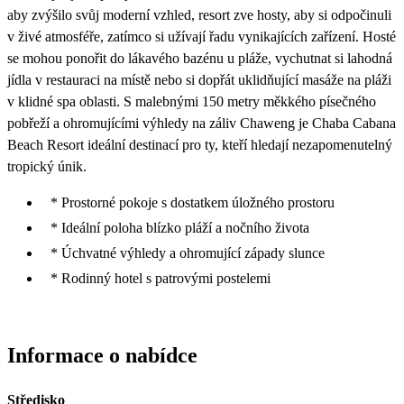
aby zvýšilo svůj moderní vzhled, resort zve hosty, aby si odpočinuli
v živé atmosféře, zatímco si užívají řadu vynikajících zařízení. Hosté
se mohou ponořit do lákavého bazénu u pláže, vychutnat si lahodná
jídla v restauraci na místě nebo si dopřát uklidňující masáže na pláži
v klidné spa oblasti. S malebnými 150 metry měkkého písečného
pobřeží a ohromujícími výhledy na záliv Chaweng je Chaba Cabana
Beach Resort ideální destinací pro ty, kteří hledají nezapomenutelný
tropický únik.
* Prostorné pokoje s dostatkem úložného prostoru
* Ideální poloha blízko pláží a nočního života
* Úchvatné výhledy a ohromující západy slunce
* Rodinný hotel s patrovými postelemi
Informace o nabídce
Středisko