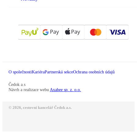
O společnosti
Kariéra
Partnerská sekce
Ochrana osobních údajů
Čedok a.s
Návrh a realizace webu
Axabee sp. z. o.o.
© 2026, cestovní kancelář Čedok a.s.