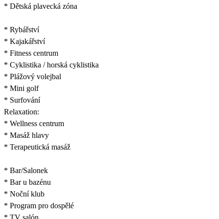
* Dětská plavecká zóna
* Rybářství
* Kajakářství
* Fitness centrum
* Cyklistika / horská cyklistika
* Plážový volejbal
* Mini golf
* Surfování
Relaxation:
* Wellness centrum
* Masáž hlavy
* Terapeutická masáž
* Bar/Salonek
* Bar u bazénu
* Noční klub
* Program pro dospělé
* TV salón