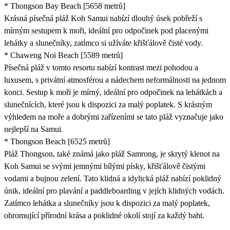
* Thongson Bay Beach [5658 metrů]
Krásná písečná pláž Koh Samui nabízí dlouhý úsek pobřeží s
mírným sestupem k moři, ideální pro odpočinek pod placenými
lehátky a slunečníky, zatímco si užíváte křišťálově čisté vody.
* Chaweng Noi Beach [5589 metrů]
Písečná pláž v tomto resortu nabízí kontrast mezi pohodou a
luxusem, s privátní atmosférou a nádechem neformálnosti na jednom
konci. Sestup k moři je mírný, ideální pro odpočinek na lehátkách a
slunečnících, které jsou k dispozici za malý poplatek. S krásným
výhledem na moře a dobrými zařízeními se tato pláž vyznačuje jako
nejlepší na Samui.
* Thongson Beach [6525 metrů]
Pláž Thongson, také známá jako pláž Samrong, je skrytý klenot na
Koh Samui se svými jemnými bílými písky, křišťálově čistými
vodami a bujnou zelení. Tato klidná a idylická pláž nabízí poklidný
únik, ideální pro plavání a paddleboarding v jejích klidných vodách.
Zatímco lehátka a slunečníky jsou k dispozici za malý poplatek,
ohromující přírodní krása a poklidné okolí stojí za každý baht.