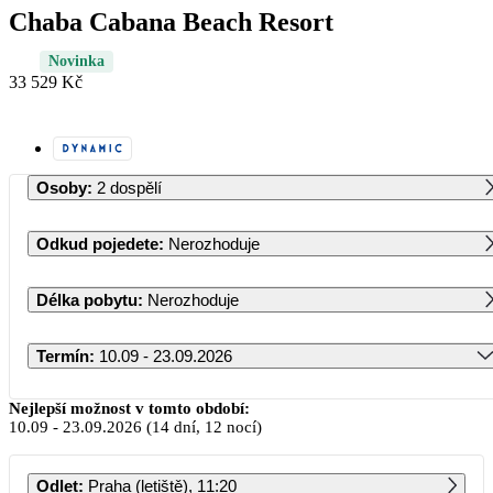
Chaba Cabana Beach Resort
Novinka
33 529 Kč
Osoby
:
2 dospělí
Odkud pojedete
:
Nerozhoduje
Délka pobytu
:
Nerozhoduje
Termín
:
10.09 - 23.09.2026
Září 2026
Nejlepší možnost v tomto období:
10.09
-
23.09.2026
(14 dní, 12 nocí)
PO
ÚT
ST
ČT
PÁ
SO
NE
Odlet
:
Praha (letiště), 11:20