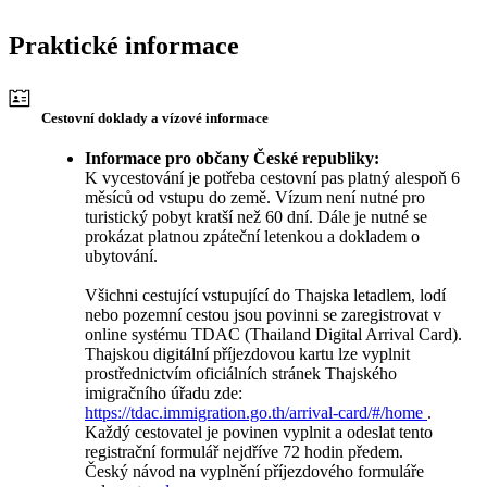
Praktické informace
Cestovní doklady a vízové informace
Informace pro občany České republiky:
K vycestování je potřeba cestovní pas platný alespoň 6
měsíců od vstupu do země. Vízum není nutné pro
turistický pobyt kratší než 60 dní. Dále je nutné se
prokázat platnou zpáteční letenkou a dokladem o
ubytování.
Všichni cestující vstupující do Thajska letadlem, lodí
nebo pozemní cestou jsou povinni se zaregistrovat v
online systému TDAC (Thailand Digital Arrival Card).
Thajskou digitální příjezdovou kartu lze vyplnit
prostřednictvím oficiálních stránek Thajského
imigračního úřadu zde:
https://tdac.immigration.go.th/arrival-card/#/home
.
Každý cestovatel je povinen vyplnit a odeslat tento
registrační formulář nejdříve 72 hodin předem.
Český návod na vyplnění příjezdového formuláře