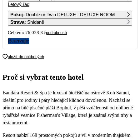
Letový řád
1
2
3
4
58 289
50 919
60 919
Pokoj
:
Double or Twin DELUXE - DELUXE ROOM
Strava
:
Snídaně
5
6
7
8
9
10
11
42 769
47 839
43 069
49 909
44 629
51 829
Celkem:
76 038 Kč
podrobnosti
12
13
14
15
16
17
18
Rezervujte
38 019
41 279
38 759
49 779
48 329
60 079
19
20
21
22
23
24
25
uložit do oblíbených
45 839
51 079
59 719
65 169
69 739
26
27
28
29
30
31
Proč si vybrat tento hotel
Bandara Resort & Spa je luxusní útočiště na ostrově Koh Samui,
ideální pro rodiny i páry hledající klidnou dovolenou. Nachází se
přímo na bílé písečné pláži Bophut, v pěší vzdálenosti od oblíbené
rybářské vesnice Fisherman's Village, která je známá svými trhy a
restauracemi.
Resort nabízí 168 prostorných pokojů a vil v moderním thajském