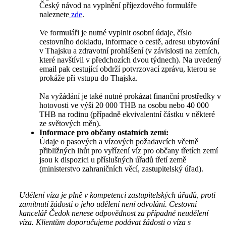
Český návod na vyplnění příjezdového formuláře
naleznete
zde
.
Ve formuláři je nutné vyplnit osobní údaje, číslo
cestovního dokladu, informace o cestě, adresu ubytování
v Thajsku a zdravotní prohlášení (v závislosti na zemích,
které navštívil v předchozích dvou týdnech). Na uvedený
email pak cestující obdrží potvrzovací zprávu, kterou se
prokáže při vstupu do Thajska.
Na vyžádání je také nutné prokázat finanční prostředky v
hotovosti ve výši 20 000 THB na osobu nebo 40 000
THB na rodinu (případně ekvivalentní částku v některé
ze světových měn).
Informace pro občany ostatních zemí:
Údaje o pasových a vízových požadavcích včetně
přibližných lhůt pro vyřízení víz pro občany třetích zemí
jsou k dispozici u příslušných úřadů třetí země
(ministerstvo zahraničních věcí, zastupitelský úřad).
Udělení víza je plně v kompetenci zastupitelských úřadů, proti
zamítnutí žádosti o jeho udělení není odvolání. Cestovní
kancelář Čedok nenese odpovědnost za případné neudělení
víza. Klientům doporučujeme podávat žádosti o víza s