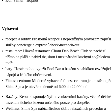
•
Koh Samui - Bophut
Vybavení
•
recepce a lobby: Prostorná recepce s nepřetržitým provozem zajišťu
služby concierge a expresní check-in/check-out.
•
restaurace: Hlavní restaurace Chom Dao Beach Club se nachází
přímo na pláži a nabízí thajskou i mezinárodní kuchyni s výhledem
moře.
•
bary: Hosté mohou využít Pool Bar u bazénu s nabídkou osvěžujíc
nápojů a lehkého občerstvení.
•
Fitness centrum: Moderně vybavené fitness centrum je umístěno př
Shine Spa a je otevřeno denně od 6:00 do 22:00 hodin.
•
Bazény: Resort disponuje čtyřmi venkovními bazény, včetně dětsk
bazénu a tichého bazénu určeného pouze pro dospělé.
•
Wellness: Shine Spa nabízí širokou škálu relaxačních procedur a