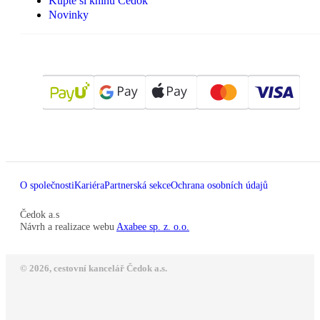
Kupte si knihu Čedok
Novinky
O společnosti
Kariéra
Partnerská sekce
Ochrana osobních údajů
Čedok a.s
Návrh a realizace webu
Axabee sp. z. o.o.
© 2026, cestovní kancelář Čedok a.s.