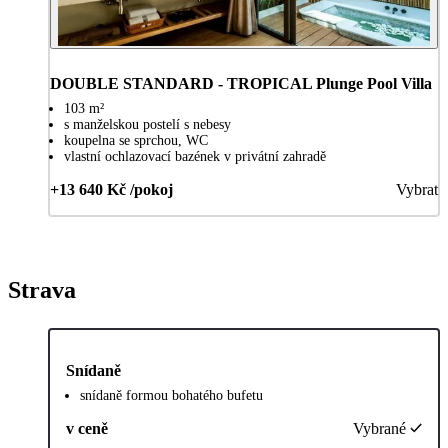
DOUBLE STANDARD - TROPICAL Plunge Pool Villa
103 m²
s manželskou postelí s nebesy
koupelna se sprchou, WC
vlastní ochlazovací bazének v privátní zahradě
+13 640 Kč /pokoj
Vybrat
Strava
Snídaně
snídaně formou bohatého bufetu
v ceně
Vybrané