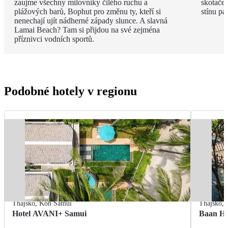
zaujme všechny milovníky čilého ruchu a
skotače
plážových barů, Bophut pro změnu ty, kteří si
stínu pa
nenechají ujít nádherné západy slunce. A slavná
Lamai Beach? Tam si přijdou na své zejména
příznivci vodních sportů.
Podobné hotely v regionu
Thajsko
,
Koh Samui
Thajsko
,
Hotel AVANI+ Samui
Baan Hi