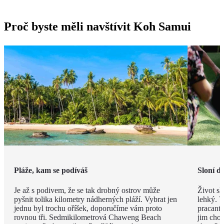
Proč byste měli navštívit Koh Samui
Pláže, kam se podíváš
Sloní d
Je až s podivem, že se tak drobný ostrov může
Život sl
pyšnit tolika kilometry nádherných pláží. Vybrat jen
lehký. V
jednu byl trochu oříšek, doporučíme vám proto
pracanti
rovnou tři. Sedmikilometrová Chaweng Beach
jim chob