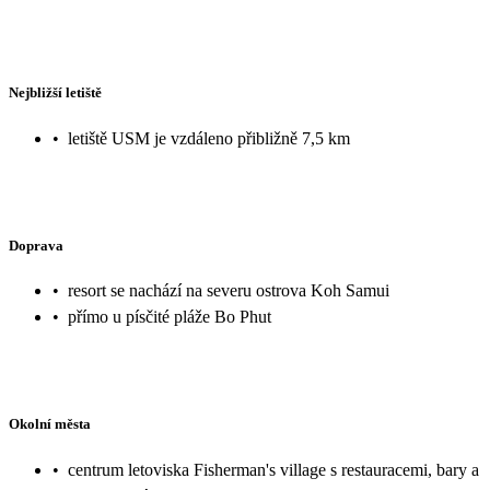
Nejbližší letiště
•
letiště USM je vzdáleno přibližně 7,5 km
Doprava
•
resort se nachází na severu ostrova Koh Samui
•
přímo u písčité pláže Bo Phut
Okolní města
•
centrum letoviska Fisherman's village s restauracemi, bary a