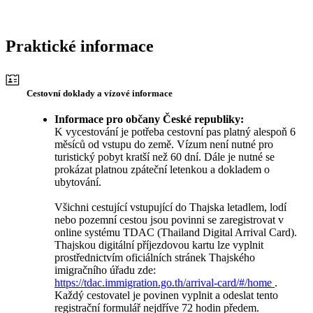
Praktické informace
Cestovní doklady a vízové informace
Informace pro občany České republiky:
K vycestování je potřeba cestovní pas platný alespoň 6
měsíců od vstupu do země. Vízum není nutné pro
turistický pobyt kratší než 60 dní. Dále je nutné se
prokázat platnou zpáteční letenkou a dokladem o
ubytování.
Všichni cestující vstupující do Thajska letadlem, lodí
nebo pozemní cestou jsou povinni se zaregistrovat v
online systému TDAC (Thailand Digital Arrival Card).
Thajskou digitální příjezdovou kartu lze vyplnit
prostřednictvím oficiálních stránek Thajského
imigračního úřadu zde:
https://tdac.immigration.go.th/arrival-card/#/home
.
Každý cestovatel je povinen vyplnit a odeslat tento
registrační formulář nejdříve 72 hodin předem.