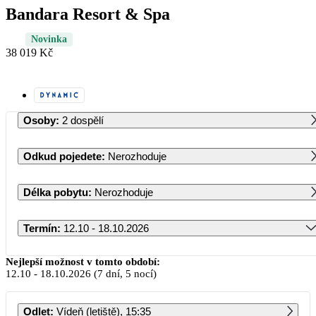
Bandara Resort & Spa
Novinka
38 019 Kč
Osoby
:
2 dospělí
Odkud pojedete
:
Nerozhoduje
Délka pobytu
:
Nerozhoduje
Termín
:
12.10 - 18.10.2026
Říjen 2026
Nejlepší možnost v tomto období:
12.10
-
18.10.2026
(7 dní, 5 nocí)
PO
ÚT
ST
ČT
PÁ
SO
NE
Odlet
:
Vídeň (letiště), 15:35