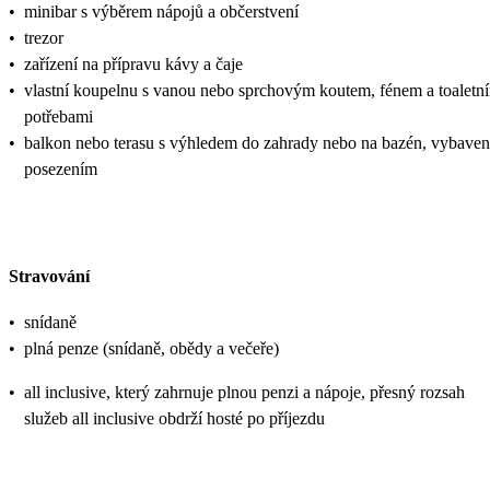
•
minibar s výběrem nápojů a občerstvení
•
trezor
•
zařízení na přípravu kávy a čaje
•
vlastní koupelnu s vanou nebo sprchovým koutem, fénem a toaletn
potřebami
•
balkon nebo terasu s výhledem do zahrady nebo na bazén, vybave
posezením
Stravování
•
snídaně
•
plná penze (snídaně, obědy a večeře)
•
all inclusive, který zahrnuje plnou penzi a nápoje, přesný rozsah
služeb all inclusive obdrží hosté po příjezdu