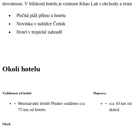
dovolenou. V blízkosti hotelu je centrum Khao Lak s obchody a resta
Písčitá pláž přímo u hotelu
Novinka v nabídce Čedok
Hotel v tropické zahradě
Okolí hotelu
Vzdálenost od letiště
Doprava
•
Mezinárodní letiště Phuket vzdáleno cca
•
cca 10 km od 
75 km od hotelu
skútrů
Okolí