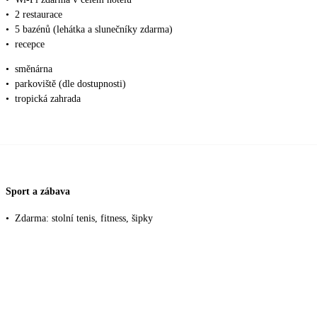
•
2 restaurace
•
5 bazénů (lehátka a slunečníky zdarma)
•
recepce
•
směnárna
•
parkoviště (dle dostupnosti)
•
tropická zahrada
Sport a zábava
•
Zdarma: stolní tenis, fitness, šipky