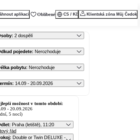
áhnout aplikaci
Oblíbené
CS / Kč
Klientská zóna Můj Čedok
Osoby
:
2 dospělí
dkud pojedete
:
Nerozhoduje
élka pobytu
:
Nerozhoduje
ermín
:
14.09 - 20.09.2026
jlepší možnost v tomto období:
.09
-
20.09.2026
 dní, 5 nocí)
dlet
:
Praha (letiště), 11:20
tový řád
okoj
:
Double or Twin DELUXE -