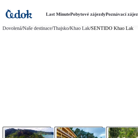
Last Minute
Pobytové zájezdy
Poznávací záje
více fotografií (11)
Dovolená
/
Naše destinace
/
Thajsko
/
Khao Lak
/
SENTIDO Khao Lak