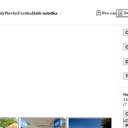
zdy
Plavby
Exotika
Další nabídka
Pro vás
St
O
D
T
Ne
14
(7
O
Le
P