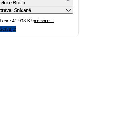
eluxe Room
trava
:
Snídaně
lkem:
41 938 Kč
podrobnosti
zervujte