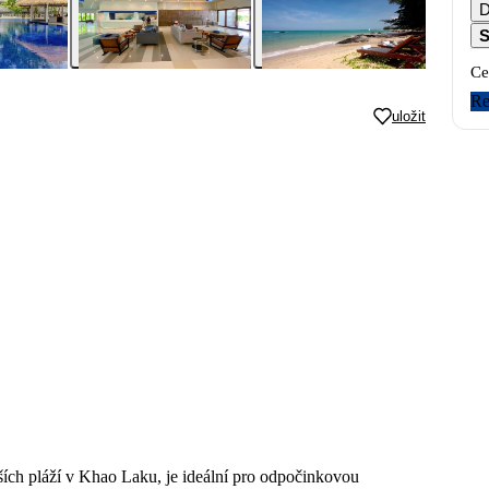
D
S
Ce
Re
uložit
ích pláží v Khao Laku, je ideální pro odpočinkovou