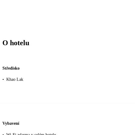
O hotelu
Středisko
•
Khao Lak
Vybavení
•
Wi-Fi zdarma v celém hotelu