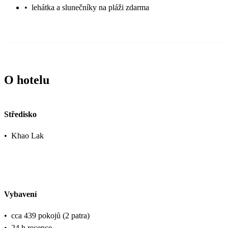
•
lehátka a slunečníky na pláži zdarma
O hotelu
Středisko
•
Khao Lak
Vybavení
•
cca 439 pokojů (2 patra)
•
24 h recepce