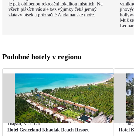
je pak oblíbenou rekreační lokalitou místních. Na
vzniknou
všech plážích vás ale bez výjimky čeká jemný
jihových
zlatavý písek a průzračné Andamanské moře.
hollywo
Muž se z
Leonard
Podobné hotely v regionu
Thajsko
,
Khao Lak
Thajsko
,
Hotel Graceland Khaolak Beach Resort
Hotel K