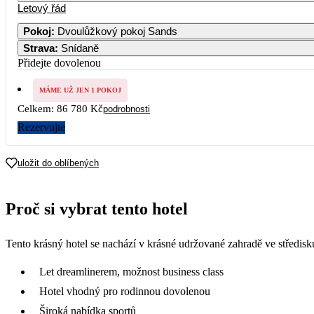
Letový řád
Pokoj
:
Dvoulůžkový pokoj Sands
Strava
:
Snídaně
Přidejte dovolenou
MÁME UŽ JEN 1 POKOJ
Celkem:
86 780 Kč
podrobnosti
Rezervujte
uložit do oblíbených
Proč si vybrat tento hotel
Tento krásný hotel se nachází v krásné udržované zahradě ve středis
Let dreamlinerem, možnost business class
Hotel vhodný pro rodinnou dovolenou
Široká nabídka sportů