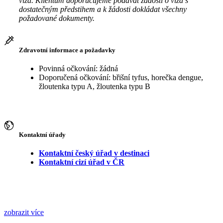
víza. Klientům doporučujeme podávat žádosti o víza s
dostatečným předstihem a k žádosti dokládat všechny
požadované dokumenty.
Zdravotní informace a požadavky
Povinná očkování: žádná
Doporučená očkování: břišní tyfus, horečka dengue,
žloutenka typu A, žloutenka typu B
Kontaktní úřady
Kontaktní český úřad v destinaci
Kontaktní cizí úřad v ČR
zobrazit více