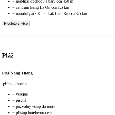
•
nejbližší obchody a bary cca 450 m
•
centrum Bang La On cca 1,5 km
•
národní park Khao Lak Lam Ru cca 3,5 km
Přečtěte si více
Pláž
Pláž Nang Thong
přímo u hotelu
•
veřejná
•
písčitá
•
pozvolný vstup do moře
•
přístup hotelovou cestou