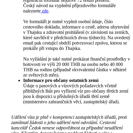
registrační formulář nejdříve 72 hodin předem.
Český návod na vyplnění příjezdového formuláře
naleznete
zde
.
Ve formuláři je nutné vyplnit osobní údaje, číslo
cestovního dokladu, informace o cestě, adresu ubytování
v Thajsku a zdravotní prohlášení (v závislosti na zemích,
které navštívil v předchozích dvou týdnech). Na uvedený
email pak cestující obdrží potvrzovací zprávu, kterou se
prokáže při vstupu do Thajska.
Na vyžádání je také nutné prokázat finanční prostředky v
hotovosti ve výši 20 000 THB na osobu nebo 40 000
THB na rodinu (případně ekvivalentní částku v některé
ze světových měn).
Informace pro občany ostatních zemí:
Údaje o pasových a vízových požadavcích včetně
přibližných lhůt pro vyřízení víz pro občany třetích zemí
jsou k dispozici u příslušných úřadů třetí země
(ministerstvo zahraničních věcí, zastupitelský úřad).
Udělení víza je plně v kompetenci zastupitelských úřadů, proti
zamítnutí žádosti o jeho udělení není odvolání. Cestovní
kancelář Čedok nenese odpovědnost za případné neudělení