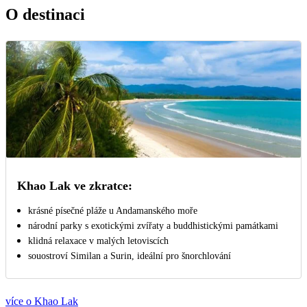
O destinaci
Khao Lak ve zkratce:
krásné písečné pláže u Andamanského moře
národní parky s exotickými zvířaty a buddhistickými památkami
klidná relaxace v malých letoviscích
souostroví Similan a Surin, ideální pro šnorchlování
více o Khao Lak