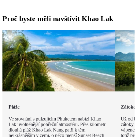
Proč byste měli navštívit Khao Lak
Pláže
Zátoka
Ve srovnání s pulzujícím Phuketem nabízí Khao
Už od br
Lak uvolněnější pobřežní atmosféru. Přes kilometr
zátoky P
dlouhá pláž Khao Lak Nang patří k těm
vápenco
nejkrásnějším v zemi, o něco menší Sunset Beach
totiž pr