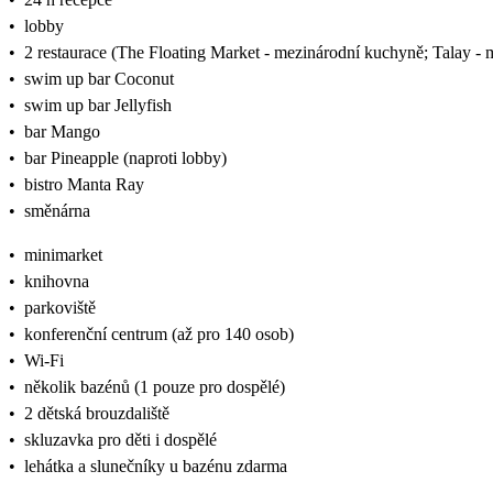
•
lobby
•
2 restaurace (The Floating Market - mezinárodní kuchyně; Talay - m
•
swim up bar Coconut
•
swim up bar Jellyfish
•
bar Mango
•
bar Pineapple (naproti lobby)
•
bistro Manta Ray
•
směnárna
•
minimarket
•
knihovna
•
parkoviště
•
konferenční centrum (až pro 140 osob)
•
Wi-Fi
•
několik bazénů (1 pouze pro dospělé)
•
2 dětská brouzdaliště
•
skluzavka pro děti i dospělé
•
lehátka a slunečníky u bazénu zdarma