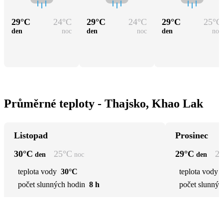
29
°C
24
°C
29
°C
24
°C
29
°C
25
°C
den
noc
den
noc
den
noc
Průměrné teploty - Thajsko, Khao Lak
Listopad
Prosinec
30
°C
25
°C
29
°C
2
den
noc
den
teplota vody
30°C
teplota vody
počet slunných hodin
8 h
počet slunnýc