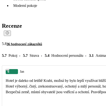
Moderní pokoje
Recenze
5.8
36 hodnocení zákazníků
5.7
Pokoj
5.7
Strava
5.4
Hodnocení personálu
3.1
Anima
6
Jan
Hotel je daleko od letiště Krabi, možná by bylo lepší využívat bliž
Hotel výborný, čistý, zrekonstruovaný, ochotný a milý personál, ho
Bezpečná země, místní obyvatelé jsou vstřícní a ochotní. Pravděpod