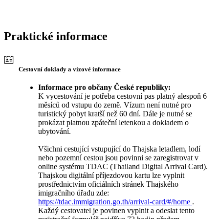
Praktické informace
Cestovní doklady a vízové informace
Informace pro občany České republiky:
K vycestování je potřeba cestovní pas platný alespoň 6
měsíců od vstupu do země. Vízum není nutné pro
turistický pobyt kratší než 60 dní. Dále je nutné se
prokázat platnou zpáteční letenkou a dokladem o
ubytování.
Všichni cestující vstupující do Thajska letadlem, lodí
nebo pozemní cestou jsou povinni se zaregistrovat v
online systému TDAC (Thailand Digital Arrival Card).
Thajskou digitální příjezdovou kartu lze vyplnit
prostřednictvím oficiálních stránek Thajského
imigračního úřadu zde:
https://tdac.immigration.go.th/arrival-card/#/home
.
Každý cestovatel je povinen vyplnit a odeslat tento