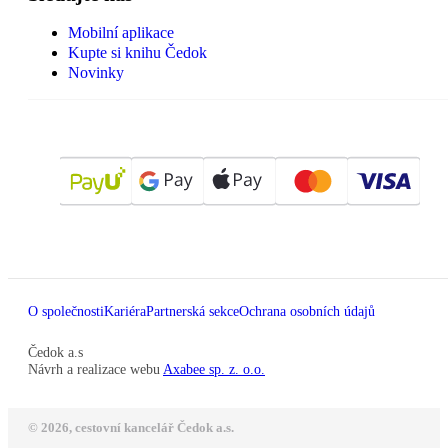
Mobilní aplikace
Kupte si knihu Čedok
Novinky
O společnosti
Kariéra
Partnerská sekce
Ochrana osobních údajů
Čedok a.s
Návrh a realizace webu
Axabee sp. z. o.o.
© 2026, cestovní kancelář Čedok a.s.