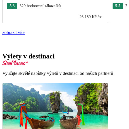
5.3
329 hodnocení zákazníků
5.5
25
26 189 Kč
/os.
zobrazit více
Výlety v destinaci
Využijte skvělé nabídky výletů v destinaci od našich partnerů