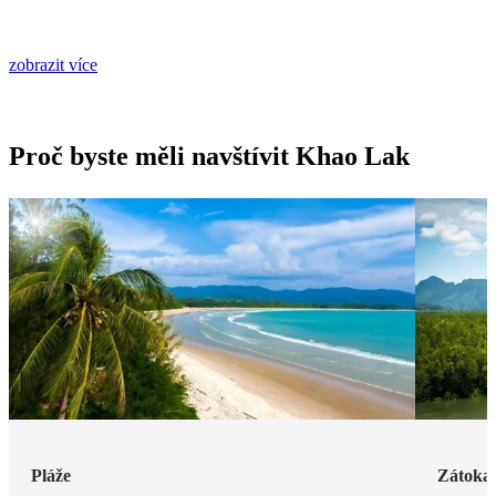
zobrazit více
Proč byste měli navštívit Khao Lak
Pláže
Zátoka