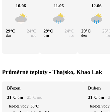
10.06
11.06
12.06
29
°C
24
°C
29
°C
24
°C
29
°C
25
°C
den
noc
den
noc
den
noc
Průměrné teploty - Thajsko, Khao Lak
Březen
Duben
31
°C
25
°C
31
°C
2
den
noc
den
teplota vody
30°C
teplota vody