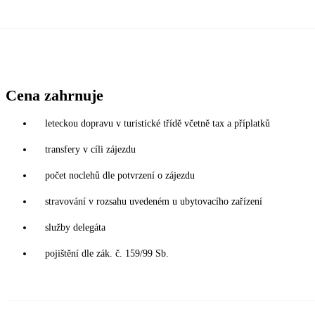
Cena zahrnuje
leteckou dopravu v turistické třídě včetně tax a příplatků
transfery v cíli zájezdu
počet noclehů dle potvrzení o zájezdu
stravování v rozsahu uvedeném u ubytovacího zařízení
služby delegáta
pojištění dle zák. č. 159/99 Sb.