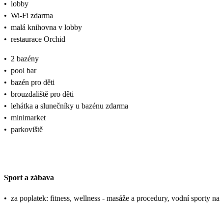
•
lobby
•
Wi-Fi zdarma
•
malá knihovna v lobby
•
restaurace Orchid
•
2 bazény
•
pool bar
•
bazén pro děti
•
brouzdaliště pro děti
•
lehátka a slunečníky u bazénu zdarma
•
minimarket
•
parkoviště
Sport a zábava
•
za poplatek: fitness, wellness - masáže a procedury, vodní sporty na