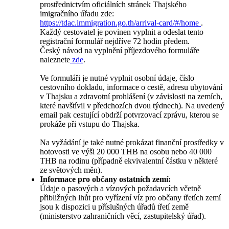
prostřednictvím oficiálních stránek Thajského
imigračního úřadu zde:
https://tdac.immigration.go.th/arrival-card/#/home
.
Každý cestovatel je povinen vyplnit a odeslat tento
registrační formulář nejdříve 72 hodin předem.
Český návod na vyplnění příjezdového formuláře
naleznete
zde
.
Ve formuláři je nutné vyplnit osobní údaje, číslo
cestovního dokladu, informace o cestě, adresu ubytování
v Thajsku a zdravotní prohlášení (v závislosti na zemích,
které navštívil v předchozích dvou týdnech). Na uvedený
email pak cestující obdrží potvrzovací zprávu, kterou se
prokáže při vstupu do Thajska.
Na vyžádání je také nutné prokázat finanční prostředky v
hotovosti ve výši 20 000 THB na osobu nebo 40 000
THB na rodinu (případně ekvivalentní částku v některé
ze světových měn).
Informace pro občany ostatních zemí:
Údaje o pasových a vízových požadavcích včetně
přibližných lhůt pro vyřízení víz pro občany třetích zemí
jsou k dispozici u příslušných úřadů třetí země
(ministerstvo zahraničních věcí, zastupitelský úřad).