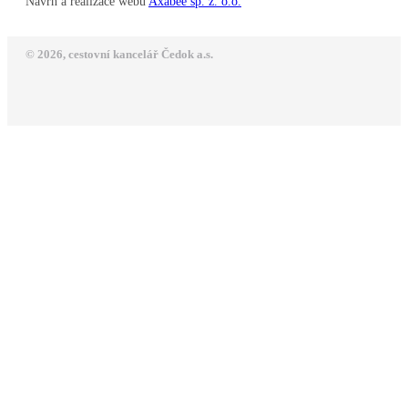
Návrh a realizace webu
Axabee sp. z. o.o.
© 2026, cestovní kancelář Čedok a.s.