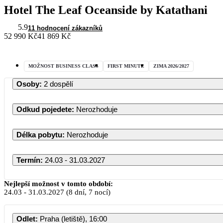
Hotel The Leaf Oceanside by Katathani
5.9
11 hodnocení zákazníků
52 990 Kč
41 869 Kč
MOŽNOST BUSINESS CLASS
FIRST MINUTE
ZIMA 2026/2027
Osoby
:
2 dospělí
Odkud pojedete
:
Nerozhoduje
Délka pobytu
:
Nerozhoduje
Termín
:
24.03 - 31.03.2027
Nejlepší možnost v tomto období:
24.03
-
31.03.2027
(8 dní, 7 nocí)
Odlet
:
Praha (letiště), 16:00