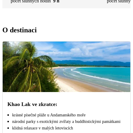
počet slunných hodin
9 h
počet slunnýc
O destinaci
Khao Lak ve zkratce:
krásné písečné pláže u Andamanského moře
národní parky s exotickými zvířaty a buddhistickými památkami
klidná relaxace v malých letoviscích