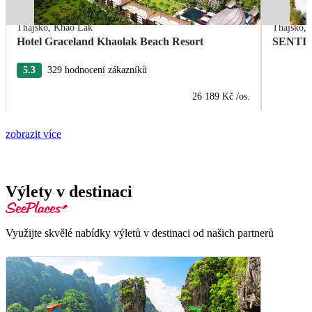
Thajsko
,
Khao Lak
Thajsko
,
Hotel Graceland Khaolak Beach Resort
SENTID
5.3
329 hodnocení zákazníků
26 189 Kč
/os.
zobrazit více
Výlety v destinaci
Využijte skvělé nabídky výletů v destinaci od našich partnerů