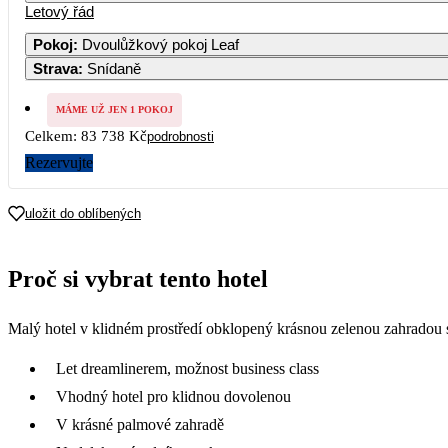
Letový řád
Pokoj
:
Dvoulůžkový pokoj Leaf
Strava
:
Snídaně
MÁME UŽ JEN 1 POKOJ
Celkem:
83 738 Kč
podrobnosti
Rezervujte
uložit do oblíbených
Proč si vybrat tento hotel
Malý hotel v klidném prostředí obklopený krásnou zelenou zahradou 
Let dreamlinerem, možnost business class
Vhodný hotel pro klidnou dovolenou
V krásné palmové zahradě