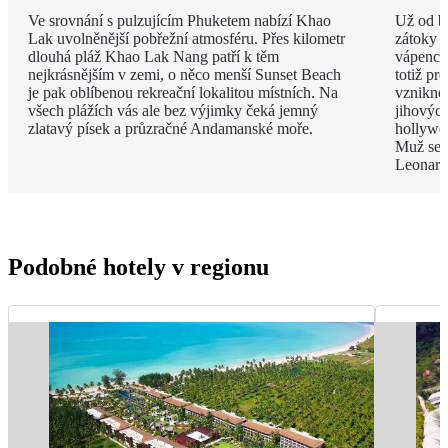
Ve srovnání s pulzujícím Phuketem nabízí Khao
Už od br
Lak uvolněnější pobřežní atmosféru. Přes kilometr
zátoky P
dlouhá pláž Khao Lak Nang patří k těm
vápenco
nejkrásnějším v zemi, o něco menší Sunset Beach
totiž pr
je pak oblíbenou rekreační lokalitou místních. Na
vzniknou
všech plážích vás ale bez výjimky čeká jemný
jihových
zlatavý písek a průzračné Andamanské moře.
hollywo
Muž se z
Leonard
Podobné hotely v regionu