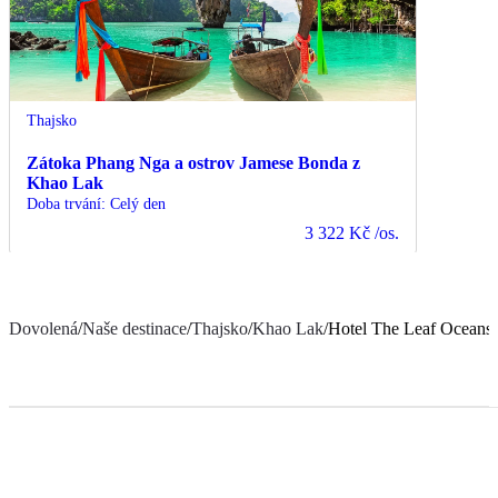
Thajsko
Zátoka Phang Nga a ostrov Jamese Bonda z
Khao Lak
Doba trvání
:
Celý den
3 322 Kč
/os.
Dovolená
/
Naše destinace
/
Thajsko
/
Khao Lak
/
Hotel The Leaf Oceansi