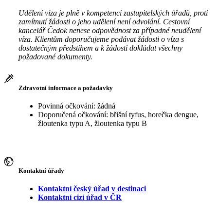
Udělení víza je plně v kompetenci zastupitelských úřadů, proti
zamítnutí žádosti o jeho udělení není odvolání. Cestovní
kancelář Čedok nenese odpovědnost za případné neudělení
víza. Klientům doporučujeme podávat žádosti o víza s
dostatečným předstihem a k žádosti dokládat všechny
požadované dokumenty.
Zdravotní informace a požadavky
Povinná očkování: žádná
Doporučená očkování: břišní tyfus, horečka dengue,
žloutenka typu A, žloutenka typu B
Kontaktní úřady
Kontaktní český úřad v destinaci
Kontaktní cizí úřad v ČR