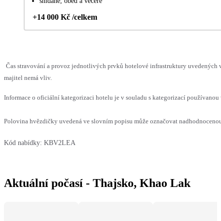
snídaně, oběd a večeře
+14 000 Kč /celkem
Čas stravování a provoz jednotlivých prvků hotelové infrastruktury uvedenýc
majitel nemá vliv.
Informace o oficiální kategorizaci hotelu je v souladu s kategorizací používanou 
Polovina hvězdičky uvedená ve slovním popisu může označovat nadhodnocenou n
Kód nabídky:
KBV2LEA
Aktuální počasí - Thajsko, Khao Lak