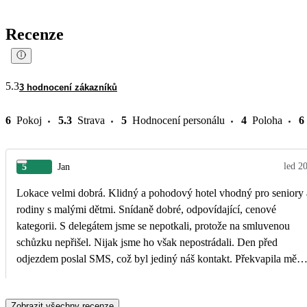
Recenze
5.3
3 hodnocení zákazníků
6
Pokoj
5.3
Strava
5
Hodnocení personálu
4
Poloha
6
led 2
5
Jan
Lokace velmi dobrá. Klidný a pohodový hotel vhodný pro seniory 
rodiny s malými dětmi. Snídaně dobré, odpovídající, cenové
kategorii. S delegátem jsme se nepotkali, protože na smluvenou
schůzku nepřišel. Nijak jsme ho však nepostrádali. Den před
odjezdem poslal SMS, což byl jediný náš kontakt. Překvapila mě
nízká kvalita úklidu, což u hotelů v Thajsku považuji za výjimku.
Zobrazit všechny recenze