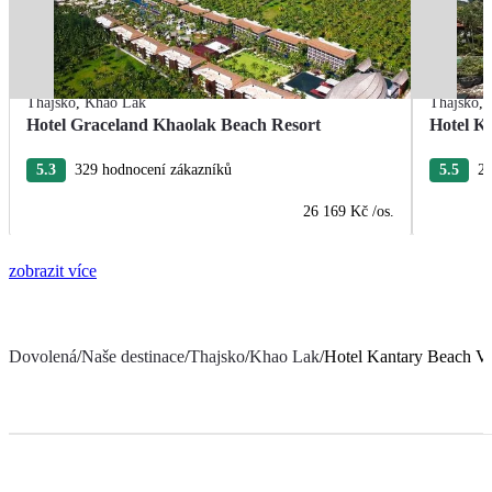
Thajsko
,
Khao Lak
Thajsko
,
Hotel Graceland Khaolak Beach Resort
Hotel K
5.3
329 hodnocení zákazníků
5.5
25
26 169 Kč
/os.
zobrazit více
Dovolená
/
Naše destinace
/
Thajsko
/
Khao Lak
/
Hotel Kantary Beach Vi