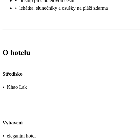
•
přístup přes hotelovou cestu
•
lehátka, slunečníky a osušky na pláži zdarma
O hotelu
Středisko
•
Khao Lak
Vybavení
•
elegantní hotel