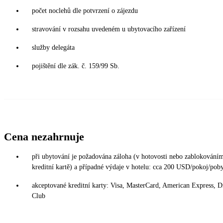
počet noclehů dle potvrzení o zájezdu
stravování v rozsahu uvedeném u ubytovacího zařízení
služby delegáta
pojištění dle zák. č. 159/99 Sb.
Cena nezahrnuje
při ubytování je požadována záloha (v hotovosti nebo zablokování
kreditní kartě) a případné výdaje v hotelu: cca 200 USD/pokoj/pob
akceptované kreditní karty: Visa, MasterCard, American Express, D
Club