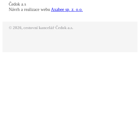
Čedok a.s
Návrh a realizace webu
Axabee sp. z. o.o.
© 2026, cestovní kancelář Čedok a.s.