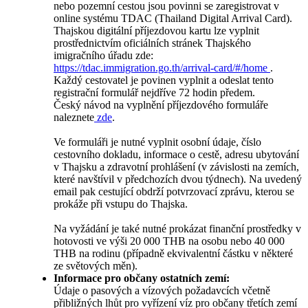
nebo pozemní cestou jsou povinni se zaregistrovat v
online systému TDAC (Thailand Digital Arrival Card).
Thajskou digitální příjezdovou kartu lze vyplnit
prostřednictvím oficiálních stránek Thajského
imigračního úřadu zde:
https://tdac.immigration.go.th/arrival-card/#/home
.
Každý cestovatel je povinen vyplnit a odeslat tento
registrační formulář nejdříve 72 hodin předem.
Český návod na vyplnění příjezdového formuláře
naleznete
zde
.
Ve formuláři je nutné vyplnit osobní údaje, číslo
cestovního dokladu, informace o cestě, adresu ubytování
v Thajsku a zdravotní prohlášení (v závislosti na zemích,
které navštívil v předchozích dvou týdnech). Na uvedený
email pak cestující obdrží potvrzovací zprávu, kterou se
prokáže při vstupu do Thajska.
Na vyžádání je také nutné prokázat finanční prostředky v
hotovosti ve výši 20 000 THB na osobu nebo 40 000
THB na rodinu (případně ekvivalentní částku v některé
ze světových měn).
Informace pro občany ostatních zemí:
Údaje o pasových a vízových požadavcích včetně
přibližných lhůt pro vyřízení víz pro občany třetích zemí