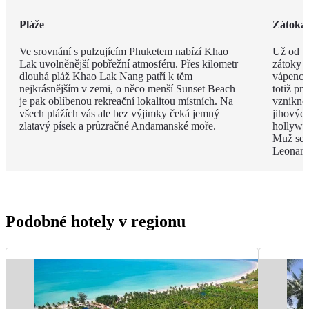
Pláže
Zátoka
Ve srovnání s pulzujícím Phuketem nabízí Khao
Už od br
Lak uvolněnější pobřežní atmosféru. Přes kilometr
zátoky P
dlouhá pláž Khao Lak Nang patří k těm
vápenco
nejkrásnějším v zemi, o něco menší Sunset Beach
totiž pr
je pak oblíbenou rekreační lokalitou místních. Na
vzniknou
všech plážích vás ale bez výjimky čeká jemný
jihových
zlatavý písek a průzračné Andamanské moře.
hollywo
Muž se z
Leonard
Podobné hotely v regionu