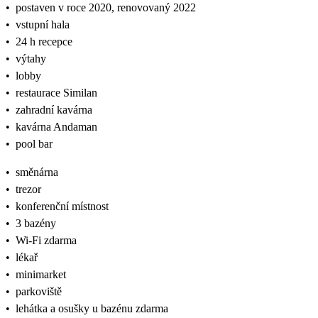
•
postaven v roce 2020, renovovaný 2022
•
vstupní hala
•
24 h recepce
•
výtahy
•
lobby
•
restaurace Similan
•
zahradní kavárna
•
kavárna Andaman
•
pool bar
•
směnárna
•
trezor
•
konferenční místnost
•
3 bazény
•
Wi-Fi zdarma
•
lékař
•
minimarket
•
parkoviště
•
lehátka a osušky u bazénu zdarma