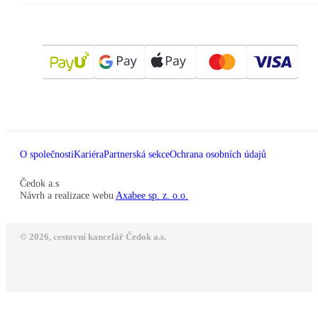
O společnosti
Kariéra
Partnerská sekce
Ochrana osobních údajů
Čedok a.s
Návrh a realizace webu
Axabee sp. z. o.o.
© 2026, cestovní kancelář Čedok a.s.