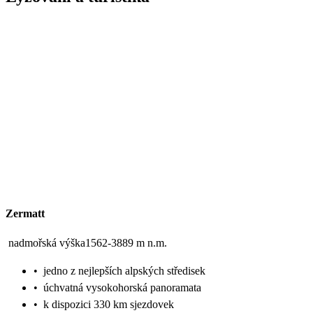
Zermatt
nadmořská výška1562-3889 m n.m.
•
jedno z nejlepších alpských středisek
•
úchvatná vysokohorská panoramata
•
k dispozici 330 km sjezdovek