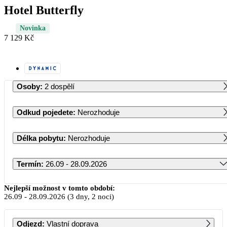
Hotel Butterfly
Novinka
7 129 Kč
Osoby
:
2 dospělí
Odkud pojedete
:
Nerozhoduje
Délka pobytu
:
Nerozhoduje
Termín
:
26.09 - 28.09.2026
Září 2026
Nejlepší možnost v tomto období:
26.09
-
28.09.2026
(3 dny, 2 noci)
PO
ÚT
ST
ČT
PÁ
SO
NE
Odjezd
:
Vlastní doprava