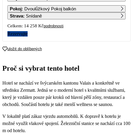
1
2
3
4
5
6
Pokoj
:
Dvoulůžkový Pokoj balkón
7 919
7 919
7 919
7 919
7 919
7 919
Strava
:
Snídaně
7
8
9
10
11
12
13
Celkem:
14 258 Kč
podrobnosti
7 919
7 919
7 919
7 919
7 919
7 919
7 919
Rezervujte
14
15
16
17
18
19
20
7 919
7 919
7 919
7 919
7 919
7 919
7 919
uložit do oblíbených
21
22
23
24
25
26
27
7 919
7 919
7 919
7 919
7 529
7 129
7 129
Proč si vybrat tento hotel
28
29
30
7 129
7 129
7 129
Hotel se nachází ve švýcarském kantonu Valais a konkrétně ve
středisku Zermatt. Jedná se o moderní hotel s kvalitními službami,
který je vzdálen pouze pár kroků od hlavní pěší zóny, restaurací a
obchodů. Součástí hotelu je také menší wellness se saunou.
V lokalitě platí zákaz vjezdu automobilů. K dopravě k hotelu je
možné využít vlakové spojení. Železniční stanice se nachází cca 100
m od hotelu.