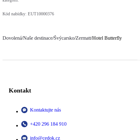
kategorií.
Kód nabídky:
EUT10000376
Dovolená
/
Naše destinace
/
Švýcarsko
/
Zermatt
/
Hotel Butterfly
Kontakt
Kontaktujte nás
+420 296 184 910
info@cedok.cz