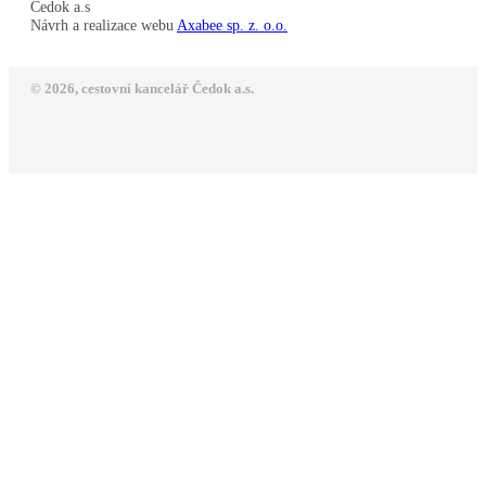
Čedok a.s
Návrh a realizace webu
Axabee sp. z. o.o.
© 2026, cestovní kancelář Čedok a.s.