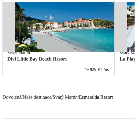
Svatý Martin
Svatý Mar
Divi Little Bay Beach Resort
La Play
49 929 Kč
/os.
Dovolená
/
Naše destinace
/
Svatý Martin
/
Esmeralda Resort