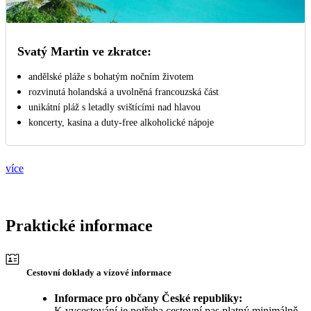
Svatý Martin ve zkratce:
andělské pláže s bohatým nočním životem
rozvinutá holandská a uvolněná francouzská část
unikátní pláž s letadly svištícími nad hlavou
koncerty, kasina a duty-free alkoholické nápoje
více
Praktické informace
Cestovní doklady a vízové informace
Informace pro občany České republiky:
K vycestování je potřeba cestovní pas platný minimálně