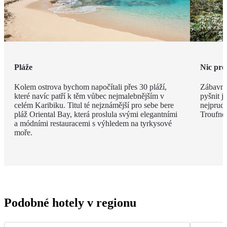
Pláže
Nic pro
Kolem ostrova bychom napočítali přes 30 pláží,
Zábavní
které navíc patří k těm vůbec nejmalebnějším v
pyšnit j
celém Karibiku. Titul té nejznámější pro sebe bere
nejprudš
pláž Oriental Bay, která proslula svými elegantními
Troufnet
a módními restauracemi s výhledem na tyrkysové
moře.
Podobné hotely v regionu