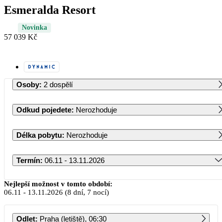
Esmeralda Resort
Novinka
57 039 Kč
Osoby
:
2 dospělí
Odkud pojedete
:
Nerozhoduje
Délka pobytu
:
Nerozhoduje
Termín
:
06.11 - 13.11.2026
Listopad 2026
Nejlepší možnost v tomto období:
06.11
-
13.11.2026
(8 dní, 7 nocí)
PO
ÚT
ST
ČT
PÁ
SO
NE
Odlet
:
Praha (letiště), 06:30